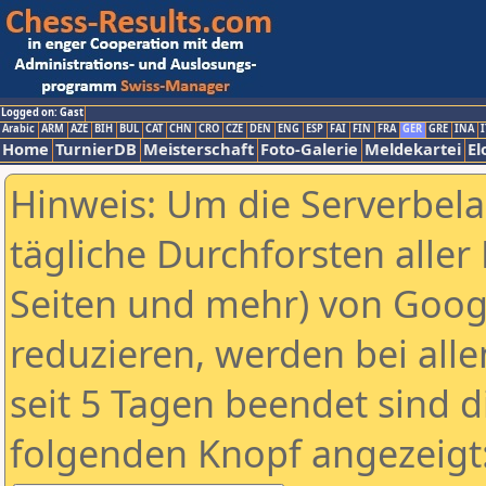
Logged on: Gast
Arabic
ARM
AZE
BIH
BUL
CAT
CHN
CRO
CZE
DEN
ENG
ESP
FAI
FIN
FRA
GER
GRE
INA
I
Home
TurnierDB
Meisterschaft
Foto-Galerie
Meldekartei
El
Hinweis: Um die Serverbel
tägliche Durchforsten aller 
Seiten und mehr) von Goog
reduzieren, werden bei alle
seit 5 Tagen beendet sind d
folgenden Knopf angezeigt