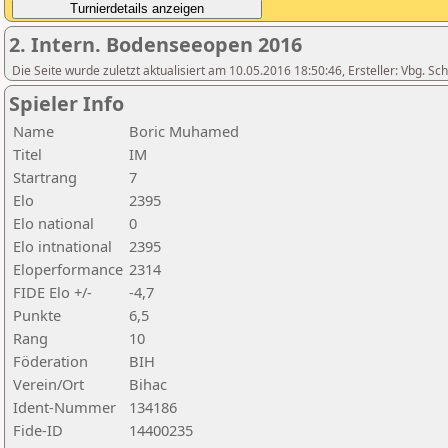
2. Intern. Bodenseeopen 2016
Die Seite wurde zuletzt aktualisiert am 10.05.2016 18:50:46, Ersteller: Vbg. S
Spieler Info
Name
Boric Muhamed
Titel
IM
Startrang
7
Elo
2395
Elo national
0
Elo intnational
2395
Eloperformance
2314
FIDE Elo +/-
-4,7
Punkte
6,5
Rang
10
Föderation
BIH
Verein/Ort
Bihac
Ident-Nummer
134186
Fide-ID
14400235