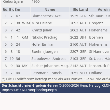
Geburtsjahr
1960
Rd.
Br.
Snr
Name
Elo
Land
Verein
1
7
67
Blumenstock Axel
1925
GER
Sfr. Taunus 
2
7
38
WIM
Mira Helene
2092
AUT
Bregenz
3
7
42
Kranzl Julian
2063
AUT
Hohenems
4
1
1
GM
Nikolic Predrag
2622
BIH
Bosnien
5
6
24
Hofer Emilian
2160
AUT
Hohenems
6
8
18
Boehm Juergen
2207
GER
Sf Hannover
7
19
36
Stabolewski Andreas
2103
GER
Sc Uetze-Hä
8
9
30
MK
Sucher Johannes Mag.
2142
AUT
Innsbruck-P
9
7
44
Lessmann Francis
2051
NED
Holland
*) Die ELodifferenz beträgt mehr als 400 Punkte. Sie wurde auf 
Der Schachturnier-Ergebnis-Server
© 2006-2026 Heinz Herzog
, CMS
Impressum / Nutzungsbedingungen