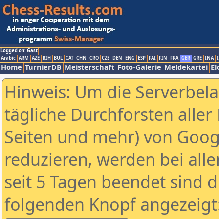
Logged on: Gast
Arabic
ARM
AZE
BIH
BUL
CAT
CHN
CRO
CZE
DEN
ENG
ESP
FAI
FIN
FRA
GER
GRE
INA
I
Home
TurnierDB
Meisterschaft
Foto-Galerie
Meldekartei
El
Hinweis: Um die Serverbel
tägliche Durchforsten aller 
Seiten und mehr) von Goog
reduzieren, werden bei alle
seit 5 Tagen beendet sind d
folgenden Knopf angezeigt