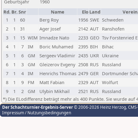
Geburtsjahr
1960
Rd.
Br.
Snr
Name
Elo
Land
Verein
1
1
60
Berg Roy
1956
SWE
Schweden
2
1
31
Ager Josef
2142
AUT
Ranshofen
3
1
15
WIM
Imnadze Nato
2233
GEO
Tsv Forstenried E
4
1
7
IM
Boric Muhamed
2395
BIH
Bihac
5
1
6
GM
Sergeev Vladimir
2435
UKR
Ukraine
6
1
3
GM
Gleizerov Evgeny
2508
RUS
Russland
7
1
4
IM
Henrichs Thomas
2479
GER
Dortmunder Scha
8
1
9
FM
Matt Fabian
2329
AUT
Wolfurt
9
1
2
GM
Ulybin Mikhail
2521
RUS
Russland
*) Die ELodifferenz beträgt mehr als 400 Punkte. Sie wurde auf 
Der Schachturnier-Ergebnis-Server
© 2006-2026 Heinz Herzog
, CMS
Impressum / Nutzungsbedingungen