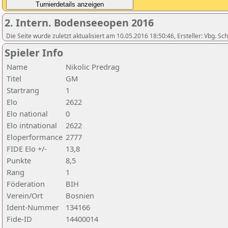
2. Intern. Bodenseeopen 2016
Die Seite wurde zuletzt aktualisiert am 10.05.2016 18:50:46, Ersteller: Vbg. S
Spieler Info
Name
Nikolic Predrag
Titel
GM
Startrang
1
Elo
2622
Elo national
0
Elo intnational
2622
Eloperformance
2777
FIDE Elo +/-
13,8
Punkte
8,5
Rang
1
Föderation
BIH
Verein/Ort
Bosnien
Ident-Nummer
134166
Fide-ID
14400014