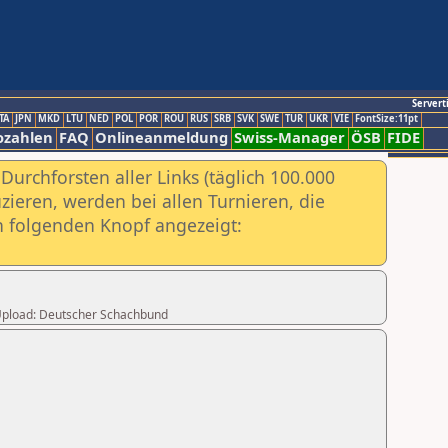
Servert
TA
JPN
MKD
LTU
NED
POL
POR
ROU
RUS
SRB
SVK
SWE
TUR
UKR
VIE
FontSize:11pt
ozahlen
FAQ
Onlineanmeldung
Swiss-Manager
ÖSB
FIDE
urchforsten aller Links (täglich 100.000
ieren, werden bei allen Turnieren, die
ch folgenden Knopf angezeigt:
r Upload: Deutscher Schachbund