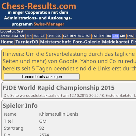
Logged on: Gast
Arabic
ARM
AZE
BIH
BUL
CAT
CHN
CRO
CZE
DEN
ENG
ESP
FAI
FIN
FRA
GER
GRE
INA
I
Home
TurnierDB
Meisterschaft
Foto-Galerie
Meldekartei
El
Hinweis: Um die Serverbelastung durch das tägliche D
Seiten und mehr) von Google, Yahoo und Co zu reduz
bereits seit 5 Tagen beendet sind die Links erst dur
FIDE World Rapid Championship 2015
Die Seite wurde zuletzt aktualisiert am 12.10.2015 20:25:48, Ersteller/Letzte
Spieler Info
Name
Khismatullin Denis
Titel
GM
Startrang
92
Elo
2574