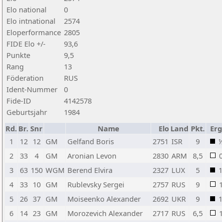
Elo national
0
Elo intnational
2574
Eloperformance
2805
FIDE Elo +/-
93,6
Punkte
9,5
Rang
13
Föderation
RUS
Ident-Nummer
0
Fide-ID
4142578
Geburtsjahr
1984
Rd.
Br.
Snr
Name
Elo
Land
Pkt.
Erg
1
12
12
GM
Gelfand Boris
2751
ISR
9
2
33
4
GM
Aronian Levon
2830
ARM
8,5
3
63
150
WGM
Berend Elvira
2327
LUX
5
4
33
10
GM
Rublevsky Sergei
2757
RUS
9
5
26
37
GM
Moiseenko Alexander
2692
UKR
9
6
14
23
GM
Morozevich Alexander
2717
RUS
6,5