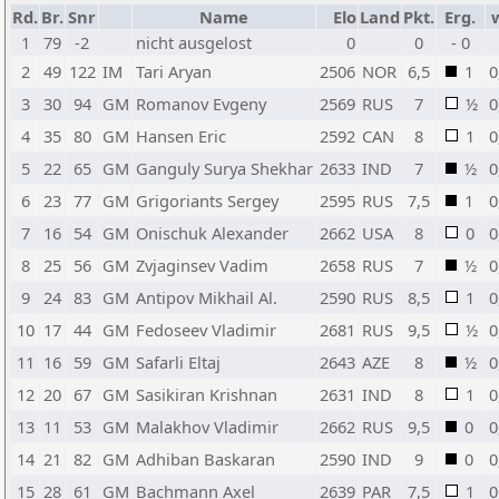
Rd.
Br.
Snr
Name
Elo
Land
Pkt.
Erg.
1
79
-2
nicht ausgelost
0
0
- 0
2
49
122
IM
Tari Aryan
2506
NOR
6,5
1
0
3
30
94
GM
Romanov Evgeny
2569
RUS
7
½
0
4
35
80
GM
Hansen Eric
2592
CAN
8
1
0
5
22
65
GM
Ganguly Surya Shekhar
2633
IND
7
½
0
6
23
77
GM
Grigoriants Sergey
2595
RUS
7,5
1
0
7
16
54
GM
Onischuk Alexander
2662
USA
8
0
0
8
25
56
GM
Zvjaginsev Vadim
2658
RUS
7
½
0
9
24
83
GM
Antipov Mikhail Al.
2590
RUS
8,5
1
0
10
17
44
GM
Fedoseev Vladimir
2681
RUS
9,5
½
0
11
16
59
GM
Safarli Eltaj
2643
AZE
8
½
0
12
20
67
GM
Sasikiran Krishnan
2631
IND
8
1
0
13
11
53
GM
Malakhov Vladimir
2662
RUS
9,5
0
0
14
21
82
GM
Adhiban Baskaran
2590
IND
9
0
0
15
28
61
GM
Bachmann Axel
2639
PAR
7,5
1
0