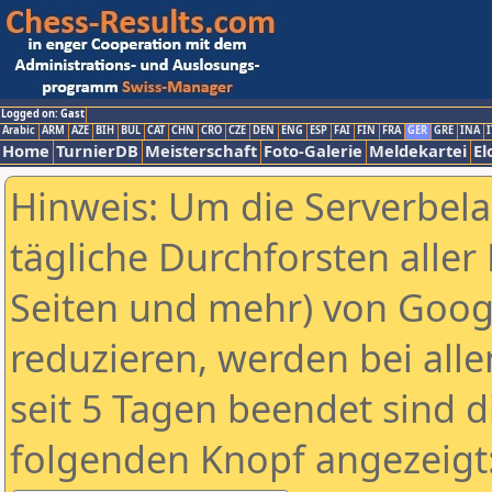
Logged on: Gast
Arabic
ARM
AZE
BIH
BUL
CAT
CHN
CRO
CZE
DEN
ENG
ESP
FAI
FIN
FRA
GER
GRE
INA
I
Home
TurnierDB
Meisterschaft
Foto-Galerie
Meldekartei
El
Hinweis: Um die Serverbel
tägliche Durchforsten aller 
Seiten und mehr) von Goog
reduzieren, werden bei alle
seit 5 Tagen beendet sind d
folgenden Knopf angezeigt