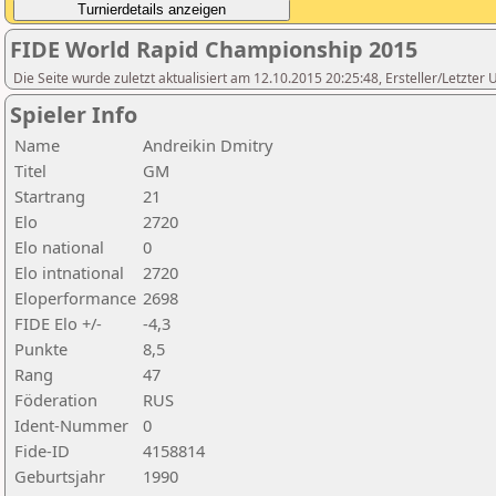
FIDE World Rapid Championship 2015
Die Seite wurde zuletzt aktualisiert am 12.10.2015 20:25:48, Ersteller/Letzte
Spieler Info
Name
Andreikin Dmitry
Titel
GM
Startrang
21
Elo
2720
Elo national
0
Elo intnational
2720
Eloperformance
2698
FIDE Elo +/-
-4,3
Punkte
8,5
Rang
47
Föderation
RUS
Ident-Nummer
0
Fide-ID
4158814
Geburtsjahr
1990