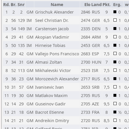
Rd.
Br.
Snr
Name
Elo
Land
Pkt.
Erg.
w
1
2
2
GM
Grischuk Alexander
2846
RUS
9
0
0,
2
56
129
IM
Seel Christian Dr.
2474
GER
6,5
1
0,
3
54
149
IM
Carstensen Jacob
2335
DEN
5
1
0,
4
29
41
GM
Akopian Vladimir
2684
ARM
9
0
0,
5
50
135
IM
Hirneise Tobias
2453
GER
6,5
1
0,
6
29
42
GM
Vallejo Pons Francisco
2683
ESP
7,5
0
0,
7
34
31
GM
Almasi Zoltan
2700
HUN
7
0
0,
8
52
113
GM
Mikhalevski Victor
2523
ISR
7,5
1
0,
9
36
23
GM
Morozevich Alexander
2717
RUS
6,5
1
0,
10
31
57
GM
Ivanisevic Ivan
2653
SRB
7,5
1
0,
11
19
30
GM
Matlakov Maxim
2705
RUS
9
1
0,
12
14
29
GM
Guseinov Gadir
2705
AZE
9,5
0
0,
13
21
18
GM
Bacrot Etienne
2733
FRA
8
½
0,
14
21
21
GM
Andreikin Dmitry
2720
RUS
8,5
1
0,
15
13
12
GM
Gelfand Boris
2751
ISR
9
½
0,