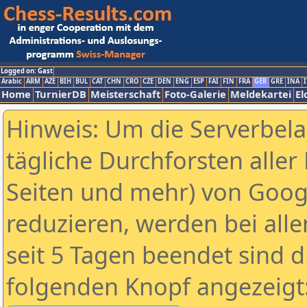
Logged on: Gast
Arabic
ARM
AZE
BIH
BUL
CAT
CHN
CRO
CZE
DEN
ENG
ESP
FAI
FIN
FRA
GER
GRE
INA
I
Home
TurnierDB
Meisterschaft
Foto-Galerie
Meldekartei
El
Hinweis: Um die Serverbel
tägliche Durchforsten aller 
Seiten und mehr) von Goog
reduzieren, werden bei alle
seit 5 Tagen beendet sind d
folgenden Knopf angezeigt