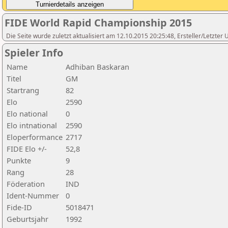
FIDE World Rapid Championship 2015
Die Seite wurde zuletzt aktualisiert am 12.10.2015 20:25:48, Ersteller/Letzte
Spieler Info
Name
Adhiban Baskaran
Titel
GM
Startrang
82
Elo
2590
Elo national
0
Elo intnational
2590
Eloperformance
2717
FIDE Elo +/-
52,8
Punkte
9
Rang
28
Föderation
IND
Ident-Nummer
0
Fide-ID
5018471
Geburtsjahr
1992