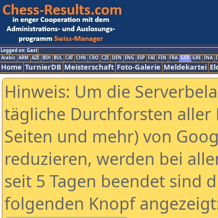
Logged on: Gast
Arabic
ARM
AZE
BIH
BUL
CAT
CHN
CRO
CZE
DEN
ENG
ESP
FAI
FIN
FRA
GER
GRE
INA
I
Home
TurnierDB
Meisterschaft
Foto-Galerie
Meldekartei
El
Hinweis: Um die Serverbel
tägliche Durchforsten aller 
Seiten und mehr) von Goog
reduzieren, werden bei alle
seit 5 Tagen beendet sind d
folgenden Knopf angezeigt