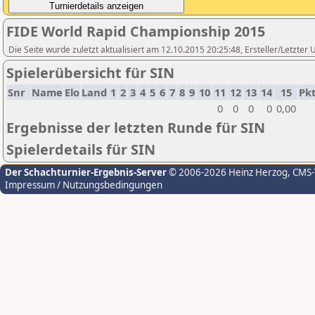
FIDE World Rapid Championship 2015
Die Seite wurde zuletzt aktualisiert am 12.10.2015 20:25:48, Ersteller/Letzte
Spielerübersicht für SIN
Snr
Name
Elo
Land
1
2
3
4
5
6
7
8
9
10
11
12
13
14
15
Pkt
0
0
0
0
0,00
Ergebnisse der letzten Runde für SIN
Spielerdetails für SIN
Der Schachturnier-Ergebnis-Server
© 2006-2026 Heinz Herzog
, CMS
Impressum / Nutzungsbedingungen