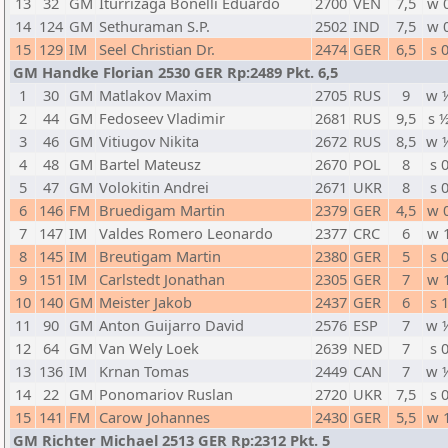
13
32
GM
Iturrizaga Bonelli Eduardo
2700
VEN
7,5
w 
14
124
GM
Sethuraman S.P.
2502
IND
7,5
w 
15
129
IM
Seel Christian Dr.
2474
GER
6,5
s 
GM Handke Florian 2530 GER Rp:2489 Pkt. 6,5
1
30
GM
Matlakov Maxim
2705
RUS
9
w 
2
44
GM
Fedoseev Vladimir
2681
RUS
9,5
s 
3
46
GM
Vitiugov Nikita
2672
RUS
8,5
w 
4
48
GM
Bartel Mateusz
2670
POL
8
s 
5
47
GM
Volokitin Andrei
2671
UKR
8
s 
6
146
FM
Bruedigam Martin
2379
GER
4,5
w 
7
147
IM
Valdes Romero Leonardo
2377
CRC
6
w 
8
145
IM
Breutigam Martin
2380
GER
5
s 
9
151
IM
Carlstedt Jonathan
2305
GER
7
w 
10
140
GM
Meister Jakob
2437
GER
6
s 
11
90
GM
Anton Guijarro David
2576
ESP
7
w 
12
64
GM
Van Wely Loek
2639
NED
7
s 
13
136
IM
Krnan Tomas
2449
CAN
7
w 
14
22
GM
Ponomariov Ruslan
2720
UKR
7,5
s 
15
141
FM
Carow Johannes
2430
GER
5,5
w 
GM Richter Michael 2513 GER Rp:2312 Pkt. 5