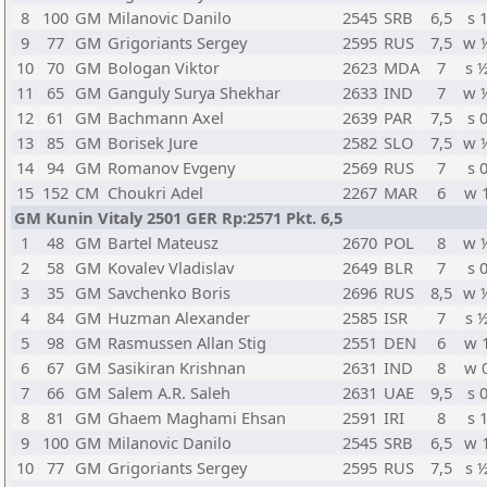
8
100
GM
Milanovic Danilo
2545
SRB
6,5
s 
9
77
GM
Grigoriants Sergey
2595
RUS
7,5
w 
10
70
GM
Bologan Viktor
2623
MDA
7
s 
11
65
GM
Ganguly Surya Shekhar
2633
IND
7
w 
12
61
GM
Bachmann Axel
2639
PAR
7,5
s 
13
85
GM
Borisek Jure
2582
SLO
7,5
w 
14
94
GM
Romanov Evgeny
2569
RUS
7
s 
15
152
CM
Choukri Adel
2267
MAR
6
w 
GM Kunin Vitaly 2501 GER Rp:2571 Pkt. 6,5
1
48
GM
Bartel Mateusz
2670
POL
8
w 
2
58
GM
Kovalev Vladislav
2649
BLR
7
s 
3
35
GM
Savchenko Boris
2696
RUS
8,5
w 
4
84
GM
Huzman Alexander
2585
ISR
7
s 
5
98
GM
Rasmussen Allan Stig
2551
DEN
6
w 
6
67
GM
Sasikiran Krishnan
2631
IND
8
w 
7
66
GM
Salem A.R. Saleh
2631
UAE
9,5
s 
8
81
GM
Ghaem Maghami Ehsan
2591
IRI
8
s 
9
100
GM
Milanovic Danilo
2545
SRB
6,5
w 
10
77
GM
Grigoriants Sergey
2595
RUS
7,5
s 