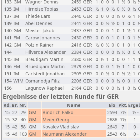
133
GM
Wagner Dennis
2459
GER
1
0
0
0
1
½
0
½
135
IM
Hirneise Tobias
2453
GER
½
1
0
½
0
½
0
½
137
IM
Thiede Lars
2446
GER
0
0
0
0
½
0
½
1
139
IM
Abel Dennes
2441
GER
0
0
½
½
0
1
0
0
140
GM
Meister Jakob
2437
GER
0
0
0
1
0
1
½
1
141
FM
Carow Johannes
2430
GER
0
0
0
1
0
1
0
1
142
GM
Polzin Rainer
2416
GER
½
0
½
0
0
1
0
1
144
Hilverda Alexander
2384
GER
0
0
0
0
½
½
0
0
145
IM
Breutigam Martin
2380
GER
0
½
1
0
0
0
1
1
146
FM
Bruedigam Martin
2379
GER
0
0
0
1
½
1
1
0
151
IM
Carlstedt Jonathan
2305
GER
0
0
½
0
0
½
½
1
154
WIM
Osmanodja Filiz
2206
GER
0
0
0
0
½
0
0
1
156
Lagunow Raphael
2164
GER
0
0
0
0
½
1
0
½
Ergebnisse der letzten Runde für GER
Rd.
Br.
Nr.
Name
Elo
Pkt.
Erge
15
27
79
GM
Bindrich Falko
2594
7½
½ -
15
32
40
GM
Meier Georg
2686
7½
1 -
15
42
58
GM
Kovalev Vladislav
2649
7
0 -
15
46
103
GM
Naumann Alexander
2543
6½
0 -