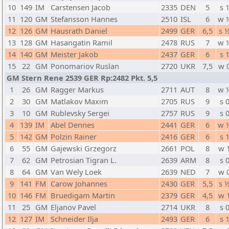
10
149
IM
Carstensen Jacob
2335
DEN
5
s 
11
120
GM
Stefansson Hannes
2510
ISL
6
w 
12
126
GM
Hausrath Daniel
2499
GER
6,5
s 
13
128
GM
Hasangatin Ramil
2478
RUS
7
w 
14
140
GM
Meister Jakob
2437
GER
6
s 
15
22
GM
Ponomariov Ruslan
2720
UKR
7,5
w 
GM Stern Rene 2539 GER Rp:2482 Pkt. 5,5
1
26
GM
Ragger Markus
2711
AUT
8
w 
2
30
GM
Matlakov Maxim
2705
RUS
9
s 
3
10
GM
Rublevsky Sergei
2757
RUS
9
s 
4
139
IM
Abel Dennes
2441
GER
6
w 
5
142
GM
Polzin Rainer
2416
GER
6
s 
6
55
GM
Gajewski Grzegorz
2661
POL
8
w 
7
62
GM
Petrosian Tigran L.
2639
ARM
8
s 
8
64
GM
Van Wely Loek
2639
NED
7
w 
9
141
FM
Carow Johannes
2430
GER
5,5
s 
10
146
FM
Bruedigam Martin
2379
GER
4,5
w 
11
25
GM
Eljanov Pavel
2714
UKR
8
s 
12
127
IM
Schneider Ilja
2493
GER
6
s 