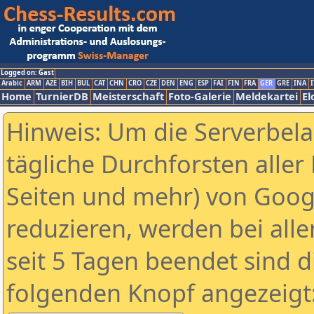
Logged on: Gast
Arabic
ARM
AZE
BIH
BUL
CAT
CHN
CRO
CZE
DEN
ENG
ESP
FAI
FIN
FRA
GER
GRE
INA
I
Home
TurnierDB
Meisterschaft
Foto-Galerie
Meldekartei
El
Hinweis: Um die Serverbel
tägliche Durchforsten aller 
Seiten und mehr) von Goog
reduzieren, werden bei alle
seit 5 Tagen beendet sind d
folgenden Knopf angezeigt