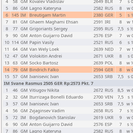
4
58
GM
Kovalev Vladislav
2649
BLR
7
s 
5
86
GM
Lagno Kateryna
2582
RUS
8
w 
6
145
IM
Breutigam Martin
2380
GER
5
s 
7
81
GM
Ghaem Maghami Ehsan
2591
IRI
8
w 
8
77
GM
Grigoriants Sergey
2595
RUS
7,5
s 
9
90
GM
Anton Guijarro David
2576
ESP
7
w 
10
114
GM
Papin Vasily
2521
RUS
6
s 
11
64
GM
Van Wely Loek
2639
NED
7
w 
12
47
GM
Volokitin Andrei
2671
UKR
8
s 
13
63
GM
Socko Bartosz
2639
POL
8
w 
14
79
GM
Bindrich Falko
2594
GER
8
w 
15
57
GM
Ivanisevic Ivan
2653
SRB
7,5
s 
IM Svane Rasmus 2505 GER Rp:2573 Pkt. 7
1
46
GM
Vitiugov Nikita
2672
RUS
8,5
w 
2
32
GM
Iturrizaga Bonelli Eduardo
2700
VEN
7,5
s 
3
57
GM
Ivanisevic Ivan
2653
SRB
7,5
w 
4
56
GM
Zvjaginsev Vadim
2658
RUS
7
s 
5
72
IM
Bogdanovich Stanislav
2619
UKR
9
w 
6
90
GM
Anton Guijarro David
2576
ESP
7
s 
7
86
GM
Lagno Kateryna
2582
RUS
8
w 