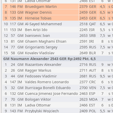
6
131
IM
Ladva Ottomar
2466
EST
6
w 
7
146
FM
Bruedigam Martin
2379
GER
4,5
s 
8
133
GM
Wagner Dennis
2459
GER
6,5
w 
9
135
IM
Hirneise Tobias
2453
GER
6,5
s 
10
117
GM
Al-Sayed Mohammed
2518
QAT
6,5
w 
11
153
IM
Ben Artzi Ido
2245
ISR
5,5
s 
12
57
GM
Ivanisevic Ivan
2653
SRB
7,5
w 
13
81
GM
Ghaem Maghami Ehsan
2591
IRI
8
s 
14
77
GM
Grigoriants Sergey
2595
RUS
7,5
w 
15
58
GM
Kovalev Vladislav
2649
BLR
7
s 
GM Naumann Alexander 2543 GER Rp:2492 Pkt. 6,5
1
24
GM
Riazantsev Alexander
2716
RUS
9
w 
2
26
GM
Ragger Markus
2711
AUT
8
s 
3
44
GM
Fedoseev Vladimir
2681
RUS
9,5
w 
4
147
IM
Valdes Romero Leonardo
2377
CRC
6
s 
5
32
GM
Iturrizaga Bonelli Eduardo
2700
VEN
7,5
w 
6
132
GM
Cuenca Jimenez Jose Fernando
2463
ESP
7
s 
7
70
GM
Bologan Viktor
2623
MDA
7
w 
8
131
IM
Ladva Ottomar
2466
EST
6
s 
9
143
FM
Przybylski Wojciech
2409
POL
5,5
w 