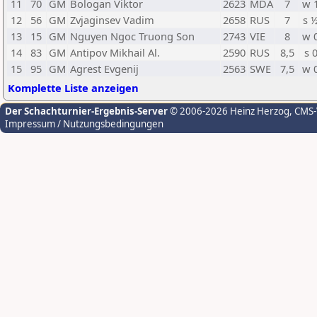
11
70
GM
Bologan Viktor
2623
MDA
7
w 
12
56
GM
Zvjaginsev Vadim
2658
RUS
7
s 
13
15
GM
Nguyen Ngoc Truong Son
2743
VIE
8
w 
14
83
GM
Antipov Mikhail Al.
2590
RUS
8,5
s 
15
95
GM
Agrest Evgenij
2563
SWE
7,5
w 
Komplette Liste anzeigen
Der Schachturnier-Ergebnis-Server
© 2006-2026 Heinz Herzog
, CMS
Impressum / Nutzungsbedingungen