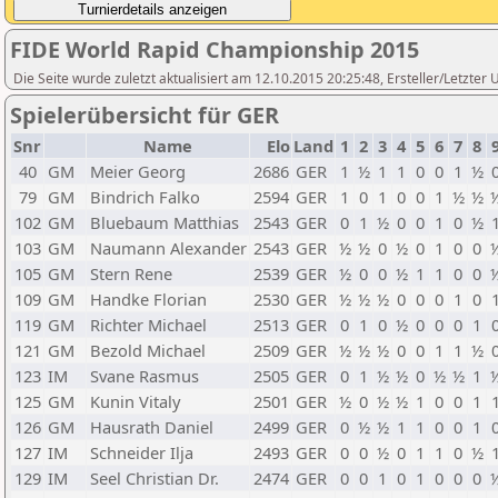
FIDE World Rapid Championship 2015
Die Seite wurde zuletzt aktualisiert am 12.10.2015 20:25:48, Ersteller/Letzte
Spielerübersicht für GER
Snr
Name
Elo
Land
1
2
3
4
5
6
7
8
40
GM
Meier Georg
2686
GER
1
½
1
1
0
0
1
½
79
GM
Bindrich Falko
2594
GER
1
0
1
0
0
1
½
½
102
GM
Bluebaum Matthias
2543
GER
0
1
½
0
0
1
0
½
103
GM
Naumann Alexander
2543
GER
½
½
0
½
0
1
0
0
105
GM
Stern Rene
2539
GER
½
0
0
½
1
1
0
0
109
GM
Handke Florian
2530
GER
½
½
½
0
0
0
1
0
119
GM
Richter Michael
2513
GER
0
1
0
½
0
0
0
1
121
GM
Bezold Michael
2509
GER
½
½
½
0
0
1
1
½
123
IM
Svane Rasmus
2505
GER
0
1
½
½
0
½
½
1
125
GM
Kunin Vitaly
2501
GER
½
0
½
½
1
0
0
1
126
GM
Hausrath Daniel
2499
GER
0
½
½
1
1
0
0
1
127
IM
Schneider Ilja
2493
GER
0
0
½
0
1
1
0
½
129
IM
Seel Christian Dr.
2474
GER
0
0
1
0
1
0
0
0