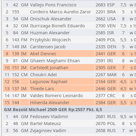
1
42
GM
Vallejo Pons Francisco
2683
ESP
7,5
w 
2
155
Cordeiro Marco Aurelio Zaror
2201
BRA
5
s 
3
54
GM
Onischuk Alexander
2662
USA
8
w 
4
32
GM
Iturrizaga Bonelli Eduardo
2700
VEN
7,5
s 
5
84
GM
Huzman Alexander
2585
ISR
7
w 
6
143
FM
Przybylski Wojciech
2409
POL
5,5
s 
7
149
IM
Carstensen Jacob
2335
DEN
5
w 
8
139
IM
Abel Dennes
2441
GER
6
s 
9
81
GM
Ghaem Maghami Ehsan
2591
IRI
8
w 
10
151
IM
Carlstedt Jonathan
2305
GER
7
s 
11
152
CM
Choukri Adel
2267
MAR
6
w 
12
156
Lagunow Raphael
2164
GER
4,5
s 
13
137
IM
Thiede Lars
2446
GER
4,5
w 
14
147
IM
Valdes Romero Leonardo
2377
CRC
6
s 
15
144
Hilverda Alexander
2384
GER
3,5
s 
GM Bezold Michael 2509 GER Rp:2557 Pkt. 6,5
1
44
GM
Fedoseev Vladimir
2681
RUS
9,5
w 
2
48
GM
Bartel Mateusz
2670
POL
8
s 
3
56
GM
Zvjaginsev Vadim
2658
RUS
7
w 