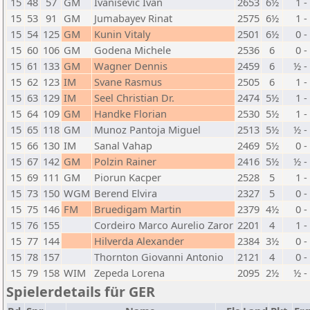
15
48
57
GM
Ivanisevic Ivan
2653
6½
1 -
15
53
91
GM
Jumabayev Rinat
2575
6½
1 -
15
54
125
GM
Kunin Vitaly
2501
6½
0 -
15
60
106
GM
Godena Michele
2536
6
0 -
15
61
133
GM
Wagner Dennis
2459
6
½ -
15
62
123
IM
Svane Rasmus
2505
6
1 -
15
63
129
IM
Seel Christian Dr.
2474
5½
1 -
15
64
109
GM
Handke Florian
2530
5½
1 -
15
65
118
GM
Munoz Pantoja Miguel
2513
5½
½ -
15
66
130
IM
Sanal Vahap
2469
5½
0 -
15
67
142
GM
Polzin Rainer
2416
5½
½ -
15
69
111
GM
Piorun Kacper
2528
5
1 -
15
73
150
WGM
Berend Elvira
2327
5
0 -
15
75
146
FM
Bruedigam Martin
2379
4½
0 -
15
76
155
Cordeiro Marco Aurelio Zaror
2201
4
1 -
15
77
144
Hilverda Alexander
2384
3½
0 -
15
78
157
Thornton Giovanni Antonio
2121
4
0 -
15
79
158
WIM
Zepeda Lorena
2095
2½
½ -
Spielerdetails für GER