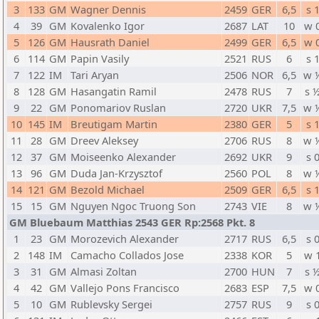
3
133
GM
Wagner Dennis
2459
GER
6,5
s 
4
39
GM
Kovalenko Igor
2687
LAT
10
w 
5
126
GM
Hausrath Daniel
2499
GER
6,5
w 
6
114
GM
Papin Vasily
2521
RUS
6
s 
7
122
IM
Tari Aryan
2506
NOR
6,5
w 
8
128
GM
Hasangatin Ramil
2478
RUS
7
s 
9
22
GM
Ponomariov Ruslan
2720
UKR
7,5
w 
10
145
IM
Breutigam Martin
2380
GER
5
s 
11
28
GM
Dreev Aleksey
2706
RUS
8
w 
12
37
GM
Moiseenko Alexander
2692
UKR
9
s 
13
96
GM
Duda Jan-Krzysztof
2560
POL
8
w 
14
121
GM
Bezold Michael
2509
GER
6,5
s 
15
15
GM
Nguyen Ngoc Truong Son
2743
VIE
8
w 
GM Bluebaum Matthias 2543 GER Rp:2568 Pkt. 8
1
23
GM
Morozevich Alexander
2717
RUS
6,5
s 
2
148
IM
Camacho Collados Jose
2338
KOR
5
w 
3
31
GM
Almasi Zoltan
2700
HUN
7
s 
4
42
GM
Vallejo Pons Francisco
2683
ESP
7,5
w 
5
10
GM
Rublevsky Sergei
2757
RUS
9
s 