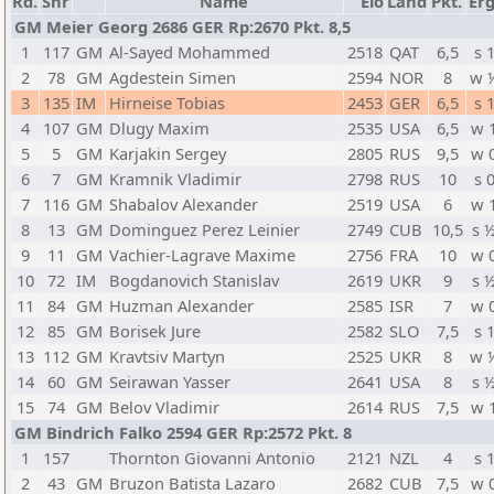
Rd.
Snr
Name
Elo
Land
Pkt.
Erg
GM Meier Georg 2686 GER Rp:2670 Pkt. 8,5
1
117
GM
Al-Sayed Mohammed
2518
QAT
6,5
s 
2
78
GM
Agdestein Simen
2594
NOR
8
w 
3
135
IM
Hirneise Tobias
2453
GER
6,5
s 
4
107
GM
Dlugy Maxim
2535
USA
6,5
w 
5
5
GM
Karjakin Sergey
2805
RUS
9,5
w 
6
7
GM
Kramnik Vladimir
2798
RUS
10
s 
7
116
GM
Shabalov Alexander
2519
USA
6
w 
8
13
GM
Dominguez Perez Leinier
2749
CUB
10,5
s 
9
11
GM
Vachier-Lagrave Maxime
2756
FRA
10
w 
10
72
IM
Bogdanovich Stanislav
2619
UKR
9
s 
11
84
GM
Huzman Alexander
2585
ISR
7
w 
12
85
GM
Borisek Jure
2582
SLO
7,5
s 
13
112
GM
Kravtsiv Martyn
2525
UKR
8
w 
14
60
GM
Seirawan Yasser
2641
USA
8
s 
15
74
GM
Belov Vladimir
2614
RUS
7,5
w 
GM Bindrich Falko 2594 GER Rp:2572 Pkt. 8
1
157
Thornton Giovanni Antonio
2121
NZL
4
s 
2
43
GM
Bruzon Batista Lazaro
2682
CUB
7,5
w 