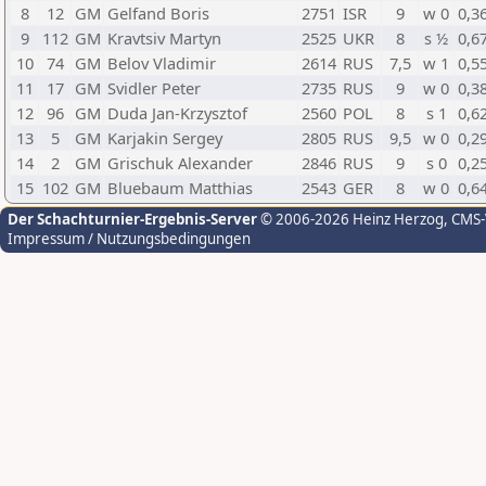
8
12
GM
Gelfand Boris
2751
ISR
9
w 0
0,3
9
112
GM
Kravtsiv Martyn
2525
UKR
8
s ½
0,6
10
74
GM
Belov Vladimir
2614
RUS
7,5
w 1
0,5
11
17
GM
Svidler Peter
2735
RUS
9
w 0
0,3
12
96
GM
Duda Jan-Krzysztof
2560
POL
8
s 1
0,6
13
5
GM
Karjakin Sergey
2805
RUS
9,5
w 0
0,2
14
2
GM
Grischuk Alexander
2846
RUS
9
s 0
0,2
15
102
GM
Bluebaum Matthias
2543
GER
8
w 0
0,6
Der Schachturnier-Ergebnis-Server
© 2006-2026 Heinz Herzog
, CMS
Impressum / Nutzungsbedingungen