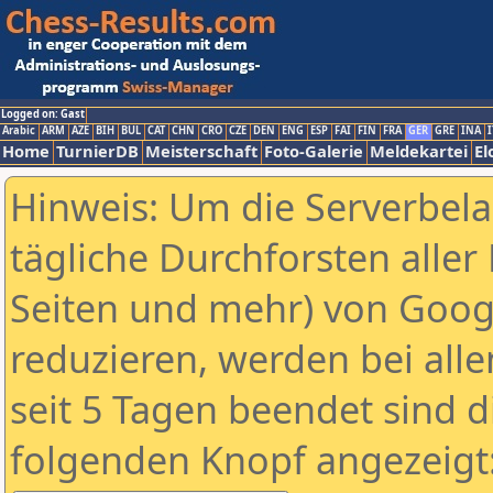
Logged on: Gast
Arabic
ARM
AZE
BIH
BUL
CAT
CHN
CRO
CZE
DEN
ENG
ESP
FAI
FIN
FRA
GER
GRE
INA
I
Home
TurnierDB
Meisterschaft
Foto-Galerie
Meldekartei
El
Hinweis: Um die Serverbel
tägliche Durchforsten aller 
Seiten und mehr) von Goog
reduzieren, werden bei alle
seit 5 Tagen beendet sind d
folgenden Knopf angezeigt