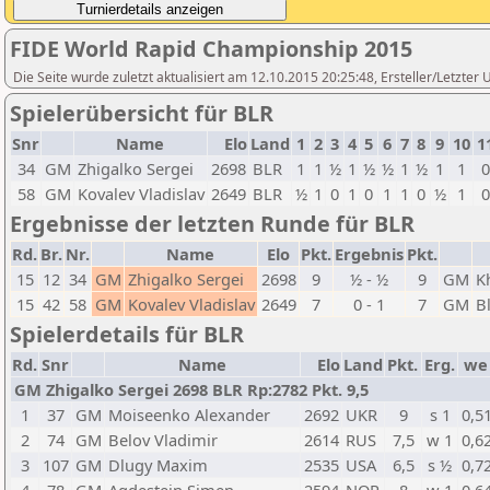
FIDE World Rapid Championship 2015
Die Seite wurde zuletzt aktualisiert am 12.10.2015 20:25:48, Ersteller/Letzte
Spielerübersicht für BLR
Snr
Name
Elo
Land
1
2
3
4
5
6
7
8
9
10
1
34
GM
Zhigalko Sergei
2698
BLR
1
1
½
1
½
½
1
½
1
1
0
58
GM
Kovalev Vladislav
2649
BLR
½
1
0
1
0
1
1
0
½
1
0
Ergebnisse der letzten Runde für BLR
Rd.
Br.
Nr.
Name
Elo
Pkt.
Ergebnis
Pkt.
15
12
34
GM
Zhigalko Sergei
2698
9
½ - ½
9
GM
K
15
42
58
GM
Kovalev Vladislav
2649
7
0 - 1
7
GM
B
Spielerdetails für BLR
Rd.
Snr
Name
Elo
Land
Pkt.
Erg.
we
GM Zhigalko Sergei 2698 BLR Rp:2782 Pkt. 9,5
1
37
GM
Moiseenko Alexander
2692
UKR
9
s 1
0,5
2
74
GM
Belov Vladimir
2614
RUS
7,5
w 1
0,6
3
107
GM
Dlugy Maxim
2535
USA
6,5
s ½
0,7