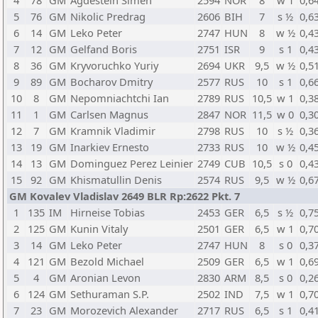
4
78
GM
Agdestein Simen
2594
NOR
8
w 1
0,6
5
76
GM
Nikolic Predrag
2606
BIH
7
s ½
0,6
6
14
GM
Leko Peter
2747
HUN
8
w ½
0,4
7
12
GM
Gelfand Boris
2751
ISR
9
s 1
0,4
8
36
GM
Kryvoruchko Yuriy
2694
UKR
9,5
w ½
0,5
9
89
GM
Bocharov Dmitry
2577
RUS
10
s 1
0,6
10
8
GM
Nepomniachtchi Ian
2789
RUS
10,5
w 1
0,3
11
1
GM
Carlsen Magnus
2847
NOR
11,5
w 0
0,3
12
7
GM
Kramnik Vladimir
2798
RUS
10
s ½
0,3
13
19
GM
Inarkiev Ernesto
2733
RUS
10
w ½
0,4
14
13
GM
Dominguez Perez Leinier
2749
CUB
10,5
s 0
0,4
15
92
GM
Khismatullin Denis
2574
RUS
9,5
w ½
0,6
GM Kovalev Vladislav 2649 BLR Rp:2622 Pkt. 7
1
135
IM
Hirneise Tobias
2453
GER
6,5
s ½
0,7
2
125
GM
Kunin Vitaly
2501
GER
6,5
w 1
0,7
3
14
GM
Leko Peter
2747
HUN
8
s 0
0,3
4
121
GM
Bezold Michael
2509
GER
6,5
w 1
0,6
5
4
GM
Aronian Levon
2830
ARM
8,5
s 0
0,2
6
124
GM
Sethuraman S.P.
2502
IND
7,5
w 1
0,7
7
23
GM
Morozevich Alexander
2717
RUS
6,5
s 1
0,4