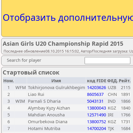
Отобразить дополнительну
Asian Girls U20 Championship Rapid 2015
Последнее обновление08.10.2015 16:15:02, Автор/Последняя загрузка: Uzb
Search for player
Стартовый список
Ном.
Имя
код FIDE
ФЕД.
Рейт.
1
WFM
Tokhirjonova Gulrukhbegim
14203626
UZB
2115
2
Liao Rui
8605637
CHN
1891
3
WIM
Parnali S Dharia
5043131
IND
1866
4
Alymbay Kyzy Aizhan
13800043
KGZ
1840
5
Mahdian Anousha
12571490
IRI
1766
6
Omurbekova Diana
13800752
KGZ
1731
7
Hotami Mutriba
14700204
TJK
1684