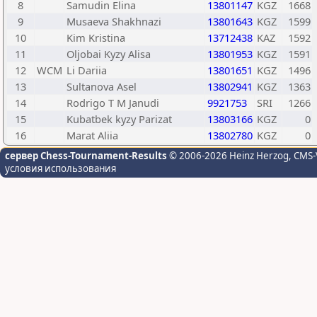
8
Samudin Elina
13801147
KGZ
1668
9
Musaeva Shakhnazi
13801643
KGZ
1599
10
Kim Kristina
13712438
KAZ
1592
11
Oljobai Kyzy Alisa
13801953
KGZ
1591
12
WCM
Li Dariia
13801651
KGZ
1496
13
Sultanova Asel
13802941
KGZ
1363
14
Rodrigo T M Janudi
9921753
SRI
1266
15
Kubatbek kyzy Parizat
13803166
KGZ
0
16
Marat Aliia
13802780
KGZ
0
сервер Chess-Tournament-Results
© 2006-2026 Heinz Herzog
, CMS-
условия использования