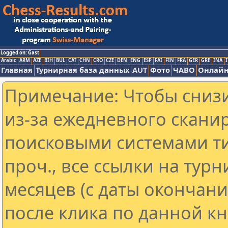
Logged on: Gast
Arabic
ARM
AZE
BIH
BUL
CAT
CHN
CRO
CZE
DEN
ENG
ESP
FAI
FIN
FRA
GER
GRE
INA
I
Главная
Турнирная база данных
AUT
Фото
ЧАВО
Онлайн
Примечание: Чтобы снизи
из-за ежедневного скани
поисковыми системами ти
проч., все ссылки на тур
месяцев (с даты окончан
после клика по данной кн