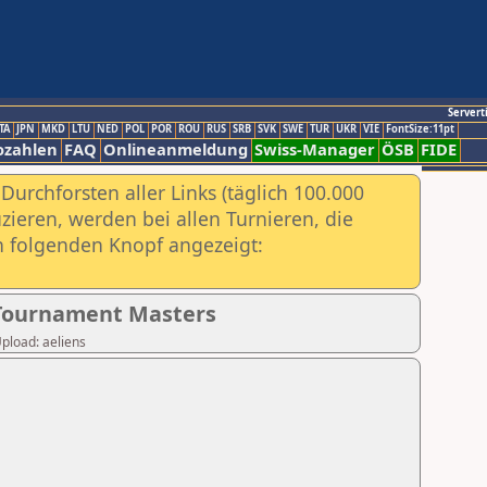
Servert
TA
JPN
MKD
LTU
NED
POL
POR
ROU
RUS
SRB
SVK
SWE
TUR
UKR
VIE
FontSize:11pt
ozahlen
FAQ
Onlineanmeldung
Swiss-Manager
ÖSB
FIDE
urchforsten aller Links (täglich 100.000
ieren, werden bei allen Turnieren, die
ch folgenden Knopf angezeigt:
s Tournament Masters
Upload: aeliens