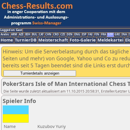
Logged on: Gast
Arabic
ARM
AZE
BIH
BUL
CAT
CHN
CRO
CZE
DEN
ENG
ESP
FAI
FIN
FRA
GER
GRE
INA
I
Home
TurnierDB
Meisterschaft
Foto-Galerie
Meldekartei
El
Hinweis: Um die Serverbelastung durch das tägliche D
Seiten und mehr) von Google, Yahoo und Co zu reduz
bereits seit 5 Tagen beendet sind die Links erst dur
PokerStars Isle of Man International Ches
Die Seite wurde zuletzt aktualisiert am 11.10.2015 20:58:31, Ersteller/Letzter 
Spieler Info
Name
Kuzubov Yuriy