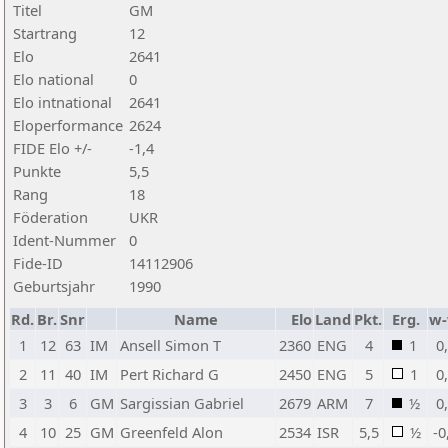
Titel
GM
Startrang
12
Elo
2641
Elo national
0
Elo intnational
2641
Eloperformance
2624
FIDE Elo +/-
-1,4
Punkte
5,5
Rang
18
Föderation
UKR
Ident-Nummer
0
Fide-ID
14112906
Geburtsjahr
1990
Rd.
Br.
Snr
Name
Elo
Land
Pkt.
Erg.
w
1
12
63
IM
Ansell Simon T
2360
ENG
4
1
0
2
11
40
IM
Pert Richard G
2450
ENG
5
1
0
3
3
6
GM
Sargissian Gabriel
2679
ARM
7
½
0
4
10
25
GM
Greenfeld Alon
2534
ISR
5,5
½
-0