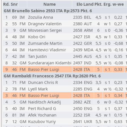
Rd.
Snr
Name
Elo
Land
Pkt.
Erg.
w-we
GM Brunello Sabino 2553 ITA Rp:2573 Pkt. 6
1
69
IM
Zozulia Anna
2335
BEL
4,5
s 1
0,22
2
55
FM
Dragnev Valentin
2380
AUT
4
w 1
0,27
3
9
GM
Movsesian Sergei
2658
ARM
6
s 0
-0,36
4
48
IM
Kobo Ori
2427
ISR
4,5
w 1
0,33
5
50
IM
Zumsande Martin
2422
GER
5,5
s 0
-0,68
6
44
IM
Hamitevici Vladimir
2439
MDA
4,5
w ½
-0,16
7
42
IM
Tan Justin
2445
AUS
4,5
s 1
0,35
8
32
GM
Sundararajan Kidambi
2497
IND
5,5
w ½
-0,08
9
46
FM
Basso Pier Luigi
2428
ITA
5
s 1
0,33
GM Rambaldi Francesco 2547 ITA Rp:2620 Pkt. 6
1
71
FM
Duncan Chris R
2334
ENG
3,5
s 1
0,23
2
78
FM
Lyell Mark
2285
ENG
4
w ½
-0,32
3
46
FM
Basso Pier Luigi
2428
ITA
5
s 1
0,34
4
5
GM
Naiditsch Arkadij
2682
AZE
6
w 0
-0,32
5
40
IM
Pert Richard G
2450
ENG
5
s 1
0,37
6
81
IM
Afek Yochanan
2252
ISR
4,5
w 1
0,15
7
12
GM
Kuzubov Yuriy
2641
UKR
5,5
w 1
0,63