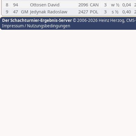
8
94
Ottosen David
2096
CAN
3
w ½
0,04
9
47
GM
Jedynak Radoslaw
2427
POL
3
s ½
0,40
Der Schachturnier-Ergebnis-Server
© 2006-2026 Heinz Herzog
, CMS
Impressum / Nutzungsbedingungen