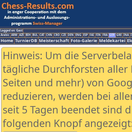
Logged on: Gast
Arabic
ARM
AZE
BIH
BUL
CAT
CHN
CRO
CZE
DEN
ENG
ESP
FAI
FIN
FRA
GER
GRE
INA
I
Home
TurnierDB
Meisterschaft
Foto-Galerie
Meldekartei
El
Hinweis: Um die Serverbel
tägliche Durchforsten aller 
Seiten und mehr) von Goog
reduzieren, werden bei alle
seit 5 Tagen beendet sind d
folgenden Knopf angezeigt