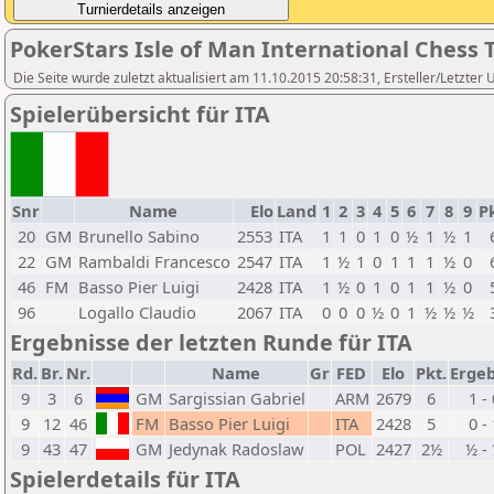
PokerStars Isle of Man International Ches
Die Seite wurde zuletzt aktualisiert am 11.10.2015 20:58:31, Ersteller/Letzter 
Spielerübersicht für ITA
Snr
Name
Elo
Land
1
2
3
4
5
6
7
8
9
Pk
20
GM
Brunello Sabino
2553
ITA
1
1
0
1
0
½
1
½
1
22
GM
Rambaldi Francesco
2547
ITA
1
½
1
0
1
1
1
½
0
46
FM
Basso Pier Luigi
2428
ITA
1
½
0
1
0
1
1
½
0
96
Logallo Claudio
2067
ITA
0
0
0
½
0
1
½
½
½
Ergebnisse der letzten Runde für ITA
Rd.
Br.
Nr.
Name
Gr
FED
Elo
Pkt.
Ergeb
9
3
6
GM
Sargissian Gabriel
ARM
2679
6
1 -
9
12
46
FM
Basso Pier Luigi
ITA
2428
5
0 -
9
43
47
GM
Jedynak Radoslaw
POL
2427
2½
½ -
Spielerdetails für ITA