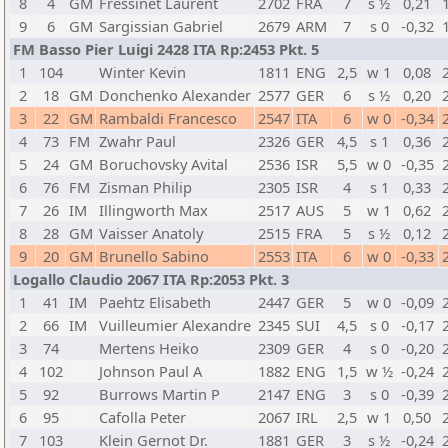
8
4
GM
Fressinet Laurent
2702
FRA
7
s ½
0,21
9
6
GM
Sargissian Gabriel
2679
ARM
7
s 0
-0,32
FM Basso Pier Luigi 2428 ITA Rp:2453 Pkt. 5
1
104
Winter Kevin
1811
ENG
2,5
w 1
0,08
2
18
GM
Donchenko Alexander
2577
GER
6
s ½
0,20
3
22
GM
Rambaldi Francesco
2547
ITA
6
w 0
-0,34
4
73
FM
Zwahr Paul
2326
GER
4,5
s 1
0,36
5
24
GM
Boruchovsky Avital
2536
ISR
5,5
w 0
-0,35
6
76
FM
Zisman Philip
2305
ISR
4
s 1
0,33
7
26
IM
Illingworth Max
2517
AUS
5
w 1
0,62
8
28
GM
Vaisser Anatoly
2515
FRA
5
s ½
0,12
9
20
GM
Brunello Sabino
2553
ITA
6
w 0
-0,33
Logallo Claudio 2067 ITA Rp:2053 Pkt. 3
1
41
IM
Paehtz Elisabeth
2447
GER
5
w 0
-0,09
2
66
IM
Vuilleumier Alexandre
2345
SUI
4,5
s 0
-0,17
3
74
Mertens Heiko
2309
GER
4
s 0
-0,20
4
102
Johnson Paul A
1882
ENG
1,5
w ½
-0,24
5
92
Burrows Martin P
2147
ENG
3
s 0
-0,39
6
95
Cafolla Peter
2067
IRL
2,5
w 1
0,50
7
103
Klein Gernot Dr.
1881
GER
3
s ½
-0,24