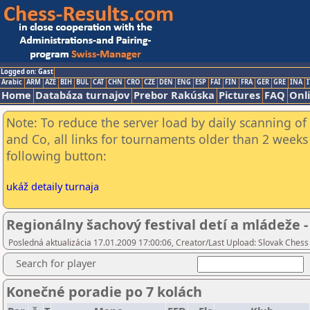
Logged on: Gast
Arabic
ARM
AZE
BIH
BUL
CAT
CHN
CRO
CZE
DEN
ENG
ESP
FAI
FIN
FRA
GER
GRE
INA
I
Home
Databáza turnajov
Prebor Rakúska
Pictures
FAQ
Onl
Note: To reduce the server load by daily scanning of 
and Co, all links for tournaments older than 2 weeks 
following button:
ukáž detaily turnaja
Regionálny šachový festival detí a mládeže - 
Posledná aktualizácia 17.01.2009 17:00:06, Creator/Last Upload: Slovak Chess
Search for player
Konečné poradie po 7 kolách