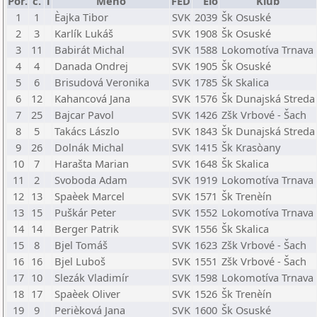
Por.
č.
T
Meno
FED
Elo
Klub
1
1
Èajka Tibor
SVK
2039
Šk Osuské
2
3
Karlík Lukáš
SVK
1908
Šk Osuské
3
11
Babirát Michal
SVK
1588
Lokomotíva Trnava
4
4
Danada Ondrej
SVK
1905
Šk Osuské
5
6
Brisudová Veronika
SVK
1785
Šk Skalica
6
12
Kahancová Jana
SVK
1576
Šk Dunajská Streda
7
25
Bajcar Pavol
SVK
1426
Zšk Vrbové - Šach
8
5
Takács Lászlo
SVK
1843
Šk Dunajská Streda
9
26
Dolnák Michal
SVK
1415
Šk Krasòany
10
7
Harašta Marian
SVK
1648
Šk Skalica
11
2
Svoboda Adam
SVK
1919
Lokomotíva Trnava
12
13
Spaèek Marcel
SVK
1571
Šk Trenèín
13
15
Puškár Peter
SVK
1552
Lokomotíva Trnava
14
14
Berger Patrik
SVK
1556
Šk Skalica
15
8
Bjel Tomáš
SVK
1623
Zšk Vrbové - Šach
16
16
Bjel Luboš
SVK
1551
Zšk Vrbové - Šach
17
10
Slezák Vladimír
SVK
1598
Lokomotíva Trnava
18
17
Spaèek Oliver
SVK
1526
Šk Trenèín
19
9
Perièková Jana
SVK
1600
Šk Osuské