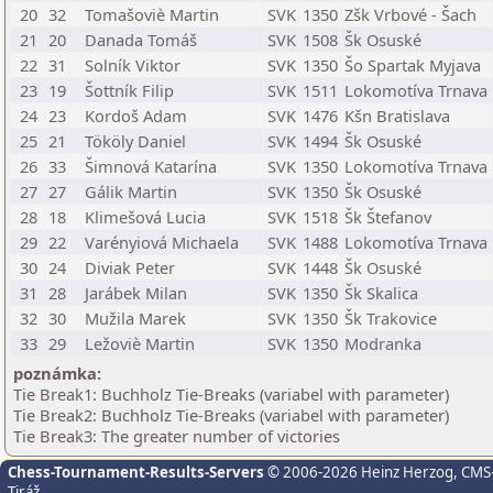
20
32
Tomašoviè Martin
SVK
1350
Zšk Vrbové - Šach
21
20
Danada Tomáš
SVK
1508
Šk Osuské
22
31
Solník Viktor
SVK
1350
Šo Spartak Myjava
23
19
Šottník Filip
SVK
1511
Lokomotíva Trnava
24
23
Kordoš Adam
SVK
1476
Kšn Bratislava
25
21
Tököly Daniel
SVK
1494
Šk Osuské
26
33
Šimnová Katarína
SVK
1350
Lokomotíva Trnava
27
27
Gálik Martin
SVK
1350
Šk Osuské
28
18
Klimešová Lucia
SVK
1518
Šk Štefanov
29
22
Varényiová Michaela
SVK
1488
Lokomotíva Trnava
30
24
Diviak Peter
SVK
1448
Šk Osuské
31
28
Jarábek Milan
SVK
1350
Šk Skalica
32
30
Mužila Marek
SVK
1350
Šk Trakovice
33
29
Ležoviè Martin
SVK
1350
Modranka
poznámka:
Tie Break1: Buchholz Tie-Breaks (variabel with parameter)
Tie Break2: Buchholz Tie-Breaks (variabel with parameter)
Tie Break3: The greater number of victories
Chess-Tournament-Results-Servers
© 2006-2026 Heinz Herzog
, CMS
Tiráž