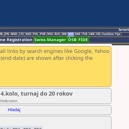
Servert
TA
JPN
MKD
LTU
NED
POL
POR
ROU
RUS
SRB
SVK
SWE
TUR
UKR
VIE
FontSize:11pt
ine Registration
Swiss-Manager
ÖSB
FIDE
all links by search engines like Google, Yahoo
(end-date) are shown after clicking the
4.kolo, turnaj do 20 rokov
 Federation
Hladaj