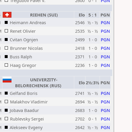
M
Tregubov Pavel V.
2600
0 - 1
PGN
6
RIEHEN (SUI)
Elo
5 : 1
PGN
M
Heimann Andreas
2546
½ - ½
PGN
M
Renet Olivier
2535
½ - ½
PGN
M
Cvitan Ognjen
2499
1 - 0
PGN
M
Brunner Nicolas
2418
1 - 0
PGN
M
Buss Ralph
2371
1 - 0
PGN
Haag Gregor
2236
1 - 0
PGN
UNIVERZITY-
Elo
2½:3½
PGN
BELORECHENSK (RUS)
M
Gelfand Boris
2741
½ - ½
PGN
M
Malakhov Vladimir
2694
½ - ½
PGN
M
Jobava Baadur
2683
1 - 0
PGN
M
Rublevsky Sergei
2702
0 - 1
PGN
M
Alekseev Evgeny
2642
½ - ½
PGN