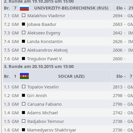
2. Runde am 19.10.2015 um 15:00
Br.
7
UNIVERZITY-BELORECHENSK (RUS)
Elo
-
2
7.1
GM
Malakhov Vladimir
2694
-
G
7.2
GM
Jobava Baadur
2683
-
G
7.3
GM
Alekseev Evgeny
2642
-
I
7.4
GM
Landa Konstantin
2626
-
I
7.5
GM
Aleksandrov Aleksej
2606
-
I
7.6
GM
Tregubov Pavel V.
2600
-
3. Runde am 20.10.2015 um 15:00
Br.
1
SOCAR (AZE)
Elo
-
7
1.1
GM
Topalov Veselin
2813
-
G
1.2
GM
Giri Anish
2798
-
G
1.3
GM
Caruana Fabiano
2796
-
G
1.4
GM
Adams Michael
2742
-
G
1.5
GM
Radjabov Teimour
2738
-
G
1.6
GM
Mamedyarov Shakhriyar
2736
-
G