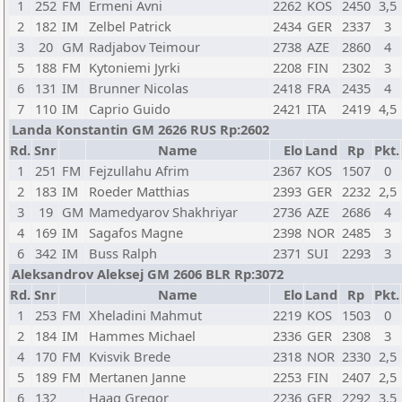
1
252
FM
Ermeni Avni
2262
KOS
2450
3,5
2
182
IM
Zelbel Patrick
2434
GER
2337
3
3
20
GM
Radjabov Teimour
2738
AZE
2860
4
5
188
FM
Kytoniemi Jyrki
2208
FIN
2302
3
6
131
IM
Brunner Nicolas
2418
FRA
2435
4
7
110
IM
Caprio Guido
2421
ITA
2419
4,5
Landa Konstantin GM 2626 RUS Rp:2602
Rd.
Snr
Name
Elo
Land
Rp
Pkt.
1
251
FM
Fejzullahu Afrim
2367
KOS
1507
0
2
183
IM
Roeder Matthias
2393
GER
2232
2,5
3
19
GM
Mamedyarov Shakhriyar
2736
AZE
2686
4
4
169
IM
Sagafos Magne
2398
NOR
2485
3
6
342
IM
Buss Ralph
2371
SUI
2293
3
Aleksandrov Aleksej GM 2606 BLR Rp:3072
Rd.
Snr
Name
Elo
Land
Rp
Pkt.
1
253
FM
Xheladini Mahmut
2219
KOS
1503
0
2
184
IM
Hammes Michael
2336
GER
2308
3
4
170
FM
Kvisvik Brede
2318
NOR
2330
2,5
5
189
FM
Mertanen Janne
2253
FIN
2407
2,5
6
132
Haag Gregor
2236
GER
2292
3,5