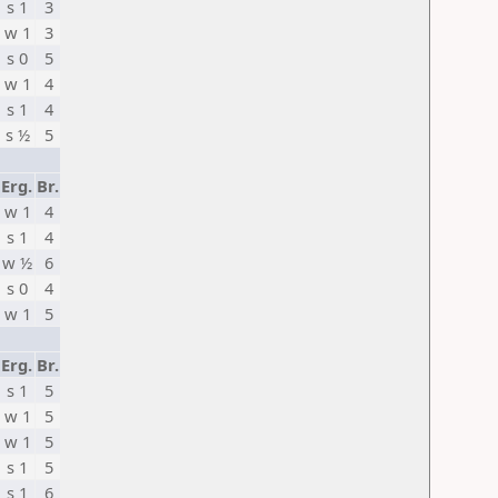
s 1
3
w 1
3
s 0
5
w 1
4
s 1
4
s ½
5
Erg.
Br.
w 1
4
s 1
4
w ½
6
s 0
4
w 1
5
Erg.
Br.
s 1
5
w 1
5
w 1
5
s 1
5
s 1
6