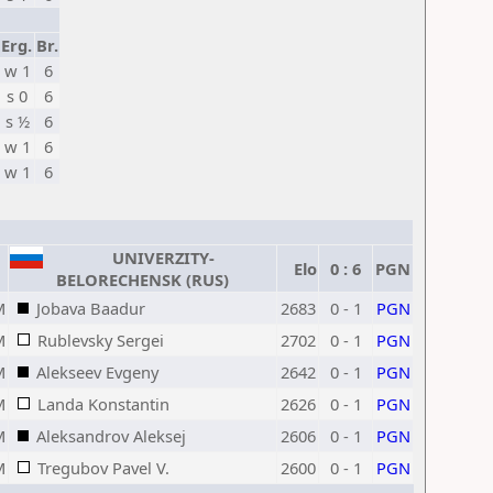
Erg.
Br.
w 1
6
s 0
6
s ½
6
w 1
6
w 1
6
UNIVERZITY-
Elo
0 : 6
PGN
BELORECHENSK (RUS)
M
Jobava Baadur
2683
0 - 1
PGN
M
Rublevsky Sergei
2702
0 - 1
PGN
M
Alekseev Evgeny
2642
0 - 1
PGN
M
Landa Konstantin
2626
0 - 1
PGN
M
Aleksandrov Aleksej
2606
0 - 1
PGN
M
Tregubov Pavel V.
2600
0 - 1
PGN