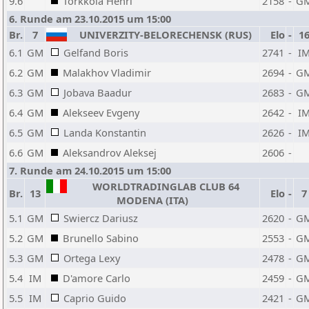
9.6
Torkkola Henri
2158
-
G
6. Runde am 23.10.2015 um 15:00
Br.
7
UNIVERZITY-BELORECHENSK (RUS)
Elo
-
1
6.1
GM
Gelfand Boris
2741
-
I
6.2
GM
Malakhov Vladimir
2694
-
G
6.3
GM
Jobava Baadur
2683
-
G
6.4
GM
Alekseev Evgeny
2642
-
I
6.5
GM
Landa Konstantin
2626
-
I
6.6
GM
Aleksandrov Aleksej
2606
-
7. Runde am 24.10.2015 um 15:00
WORLDTRADINGLAB CLUB 64
Br.
13
Elo
-
7
MODENA (ITA)
5.1
GM
Swiercz Dariusz
2620
-
G
5.2
GM
Brunello Sabino
2553
-
G
5.3
GM
Ortega Lexy
2478
-
G
5.4
IM
D'amore Carlo
2459
-
G
5.5
IM
Caprio Guido
2421
-
G