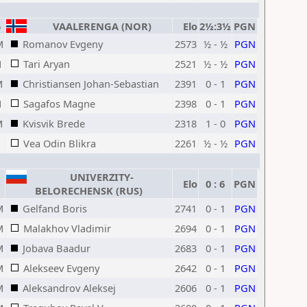
5
VAALERENGA (NOR)
Elo
2½:3½
PGN
M
Romanov Evgeny
2573
½ - ½
PGN
M
Tari Aryan
2521
½ - ½
PGN
M
Christiansen Johan-Sebastian
2391
0 - 1
PGN
M
Sagafos Magne
2398
0 - 1
PGN
M
Kvisvik Brede
2318
1 - 0
PGN
Vea Odin Blikra
2261
½ - ½
PGN
UNIVERZITY-
Elo
0 : 6
PGN
BELORECHENSK (RUS)
M
Gelfand Boris
2741
0 - 1
PGN
M
Malakhov Vladimir
2694
0 - 1
PGN
M
Jobava Baadur
2683
0 - 1
PGN
M
Alekseev Evgeny
2642
0 - 1
PGN
M
Aleksandrov Aleksej
2606
0 - 1
PGN