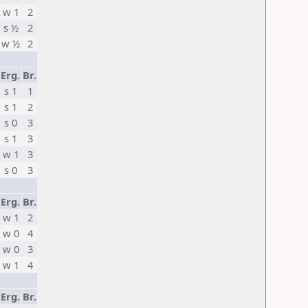
w 1
2
s ½
2
w ½
2
Erg.
Br.
s 1
1
s 1
2
s 0
3
s 1
3
w 1
3
s 0
3
Erg.
Br.
w 1
2
w 0
4
w 0
3
w 1
4
Erg.
Br.