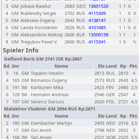
3
GM
Jobava Baadur
2683
GEO
13601520
1
1
0
4
GM
Rublevsky Sergei
2702
RUS
4115309
1
0
0
5
GM
Alekseev Evgeny
2642
RUS
4138147
1
1
0
6
GM
Landa Konstantin
2626
RUS
4101685
1
1
½
0
7
GM
Aleksandrov Aleksej
2606
BLR
13500139
1
1
1
8
GM
Tregubov Pavel V.
2600
RUS
4115341
1
0
½
Spieler Info
Gelfand Boris GM 2741 ISR Rp:2667
Rd.
Snr
Name
Elo
Land
Rp
Pkt.
3
16
GM
Topalov Veselin
2813
BUL
2810
4
4
165
GM
Romanov Evgeny
2573
RUS
2643
4,5
5
191
IM
Karttunen Mika
2423
FIN
2480
2,5
6
128
IM
Heimann Andreas
2546
GER
2547
4
7
107
GM
Swiercz Dariusz
2620
POL
2721
4,5
Malakhov Vladimir GM 2694 RUS Rp:2671
Rd.
Snr
Name
Elo
Land
Rp
Pkt.
2
180
GM
Dambacher Martijn
2493
NED
2516
3,5
3
17
GM
Giri Anish
2798
NED
2652
3
4
166
IM
Tari Aryan
2521
NOR
2525
3,5