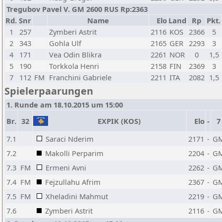
Tregubov Pavel V. GM 2600 RUS Rp:2363
Rd.
Snr
Name
Elo
Land
Rp
Pkt.
1
257
Zymberi Astrit
2116
KOS
2366
5
2
343
Gohla Ulf
2165
GER
2293
3
4
171
Vea Odin Blikra
2261
NOR
0
1,5
5
190
Torkkola Henri
2158
FIN
2369
3
7
112
FM
Franchini Gabriele
2211
ITA
2082
1,5
Spielerpaarungen
1. Runde am 18.10.2015 um 15:00
Br.
32
EXPIK (KOS)
Elo
-
7
7.1
Saraci Nderim
2171
-
G
7.2
Makolli Perparim
2204
-
G
7.3
FM
Ermeni Avni
2262
-
G
7.4
FM
Fejzullahu Afrim
2367
-
G
7.5
FM
Xheladini Mahmut
2219
-
G
7.6
Zymberi Astrit
2116
-
G