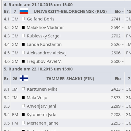
4. Runde am 21.10.2015 um 15:00
Br.
7
UNIVERZITY-BELORECHENSK (RUS)
Elo
-
1
4.1
GM
Gelfand Boris
2741
-
G
4.2
GM
Malakhov Vladimir
2694
-
I
4.3
GM
Rublevsky Sergei
2702
-
F
4.4
GM
Landa Konstantin
2626
-
I
4.5
GM
Aleksandrov Aleksej
2606
-
F
4.6
GM
Tregubov Pavel V.
2600
-
5. Runde am 22.10.2015 um 15:00
Br.
26
TAMMER-SHAKKI (FIN)
Elo
-
7
9.1
IM
Karttunen Mika
2423
-
G
9.2
IM
Maki Veijo
2373
-
G
9.3
Ahvenjarvi Jani
2289
-
G
9.4
FM
Kytoniemi Jyrki
2208
-
G
9.5
FM
Mertanen Janne
2253
-
G