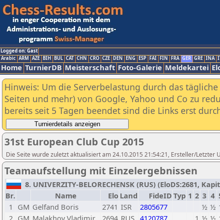
Logged on: Gast
Arabic
ARM
AZE
BIH
BUL
CAT
CHN
CRO
CZE
DEN
ENG
ESP
FAI
FIN
FRA
GER
GRE
INA
I
Home
TurnierDB
Meisterschaft
Foto-Galerie
Meldekartei
El
Hinweis: Um die Serverbelastung durch das tägliche D
Seiten und mehr) von Google, Yahoo und Co zu reduz
bereits seit 5 Tagen beendet sind die Links erst dur
31st European Club Cup 2015
Die Seite wurde zuletzt aktualisiert am 24.10.2015 21:54:21, Ersteller/Letzter
Teamaufstellung mit Einzelergebnissen
8. UNIVERZITY-BELORECHENSK (RUS) (EloDS:2681, Kapitän:
Br.
Name
Elo
Land
FideID
Typ
1
2
3
4
1
GM
Gelfand Boris
2741
ISR
2805677
½
½
2
GM
Malakhov Vladimir
2694
RUS
4120787
1
½
½