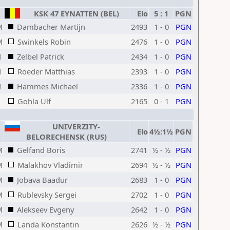
1
KSK 47 EYNATTEN (BEL)
Elo
5 : 1
PGN
M
Dambacher Martijn
2493
1 - 0
PGN
M
Swinkels Robin
2476
1 - 0
PGN
M
Zelbel Patrick
2434
1 - 0
PGN
M
Roeder Matthias
2393
1 - 0
PGN
M
Hammes Michael
2336
1 - 0
PGN
Gohla Ulf
2165
0 - 1
PGN
UNIVERZITY-
Elo
4½:1½
PGN
BELORECHENSK (RUS)
M
Gelfand Boris
2741
½ - ½
PGN
M
Malakhov Vladimir
2694
½ - ½
PGN
M
Jobava Baadur
2683
1 - 0
PGN
M
Rublevsky Sergei
2702
1 - 0
PGN
M
Alekseev Evgeny
2642
1 - 0
PGN
M
Landa Konstantin
2626
½ - ½
PGN