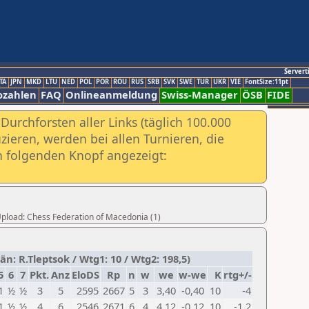
Servert
TA
JPN
MKD
LTU
NED
POL
POR
ROU
RUS
SRB
SVK
SWE
TUR
UKR
VIE
FontSize:11pt
ozahlen
FAQ
Onlineanmeldung
Swiss-Manager
ÖSB
FIDE
urchforsten aller Links (täglich 100.000
ieren, werden bei allen Turnieren, die
ch folgenden Knopf angezeigt:
 Upload: Chess Federation of Macedonia (1)
 R.Tleptsok / Wtg1: 10 / Wtg2: 198,5)
5
6
7
Pkt.
Anz
EloDS
Rp
n
w
we
w-we
K
rtg+/-
1
½
½
3
5
2595
2667
5
3
3,40
-0,40
10
-4
1
½
½
4
6
2546
2671
6
4
4,12
-0,12
10
-1,2