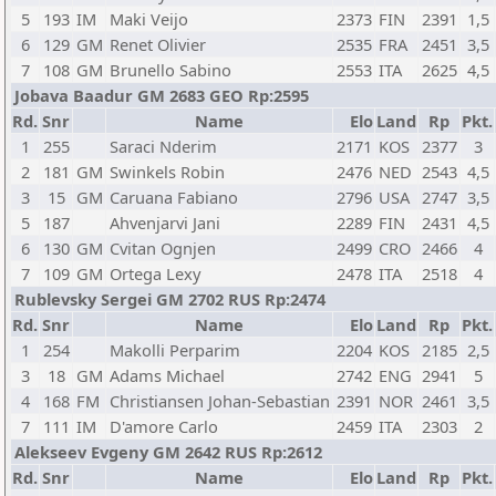
5
193
IM
Maki Veijo
2373
FIN
2391
1,5
6
129
GM
Renet Olivier
2535
FRA
2451
3,5
7
108
GM
Brunello Sabino
2553
ITA
2625
4,5
Jobava Baadur GM 2683 GEO Rp:2595
Rd.
Snr
Name
Elo
Land
Rp
Pkt.
1
255
Saraci Nderim
2171
KOS
2377
3
2
181
GM
Swinkels Robin
2476
NED
2543
4,5
3
15
GM
Caruana Fabiano
2796
USA
2747
3,5
5
187
Ahvenjarvi Jani
2289
FIN
2431
4,5
6
130
GM
Cvitan Ognjen
2499
CRO
2466
4
7
109
GM
Ortega Lexy
2478
ITA
2518
4
Rublevsky Sergei GM 2702 RUS Rp:2474
Rd.
Snr
Name
Elo
Land
Rp
Pkt.
1
254
Makolli Perparim
2204
KOS
2185
2,5
3
18
GM
Adams Michael
2742
ENG
2941
5
4
168
FM
Christiansen Johan-Sebastian
2391
NOR
2461
3,5
7
111
IM
D'amore Carlo
2459
ITA
2303
2
Alekseev Evgeny GM 2642 RUS Rp:2612
Rd.
Snr
Name
Elo
Land
Rp
Pkt.