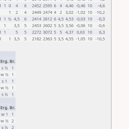
1
1
0
4
6
2452
2595
6
4
4,46
-0,46
10
-4,6
1
2
4
2449
2474
4
2
3,02
-1,02
10
-10,2
1
1
½
4,5
6
2414
2612
6
4,5
4,53
-0,03
10
-0,3
1
3,5
5
2453
2602
5
3,5
3,56
-0,06
10
-0,6
1
1
5
5
2272
3072
5
5
4,37
0,63
10
6,3
1
1
3,5
5
2182
2363
5
3,5
4,55
-1,05
10
-10,5
Erg.
Br.
s ½
1
w ½
1
s 1
1
w ½
1
s ½
1
Erg.
Br.
w 1
1
w ½
2
s ½
2