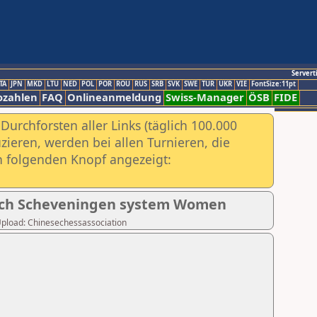
Servert
TA
JPN
MKD
LTU
NED
POL
POR
ROU
RUS
SRB
SVK
SWE
TUR
UKR
VIE
FontSize:11pt
ozahlen
FAQ
Onlineanmeldung
Swiss-Manager
ÖSB
FIDE
urchforsten aller Links (täglich 100.000
ieren, werden bei allen Turnieren, die
ch folgenden Knopf angezeigt:
atch Scheveningen system Women
r Upload: Chinesechessassociation