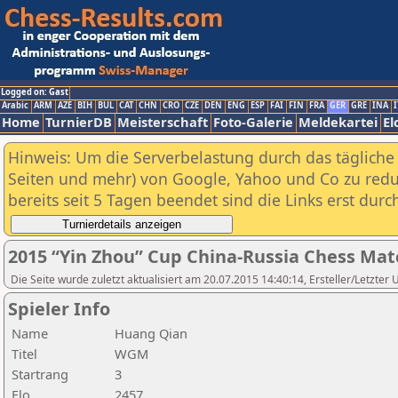
Logged on: Gast
Arabic
ARM
AZE
BIH
BUL
CAT
CHN
CRO
CZE
DEN
ENG
ESP
FAI
FIN
FRA
GER
GRE
INA
I
Home
TurnierDB
Meisterschaft
Foto-Galerie
Meldekartei
El
Hinweis: Um die Serverbelastung durch das tägliche D
Seiten und mehr) von Google, Yahoo und Co zu reduz
bereits seit 5 Tagen beendet sind die Links erst dur
2015 “Yin Zhou” Cup China-Russia Chess M
Die Seite wurde zuletzt aktualisiert am 20.07.2015 14:40:14, Ersteller/Letzte
Spieler Info
Name
Huang Qian
Titel
WGM
Startrang
3
Elo
2457