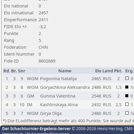
Elo national
0
Elo intnational
2457
Eloperformance
2411
FIDE Elo +/-
-3,2
Punkte
2
Rang
5
Föderation
CHN
Ident-Nummer
0
Fide-ID
8602689
Rd.
Br.
Snr
Name
Elo
Land
Pkt.
Erg.
1
3
9
WGM
Pogonina Natalija
2465
RUS
2
0
2
3
8
WGM
Goryachkina Aleksandra
2486
RUS
1,5
½
3
3
6
GM
Gunina Valentina
2548
RUS
2
0
4
3
10
IM
Kashlinskaya Alina
2432
RUS
2,5
1
5
3
7
WGM
Girya Olga
2486
RUS
2
½
*) Die ELodifferenz beträgt mehr als 400 Punkte. Sie wurde auf 
Der Schachturnier-Ergebnis-Server
© 2006-2026 Heinz Herzog
, CMS