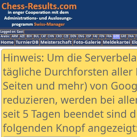
Logged on: Gast
Arabic
ARM
AZE
BIH
BUL
CAT
CHN
CRO
CZE
DEN
ENG
ESP
FAI
FIN
FRA
GER
GRE
INA
I
Home
TurnierDB
Meisterschaft
Foto-Galerie
Meldekartei
El
Hinweis: Um die Serverbel
tägliche Durchforsten aller 
Seiten und mehr) von Goog
reduzieren, werden bei alle
seit 5 Tagen beendet sind d
folgenden Knopf angezeigt