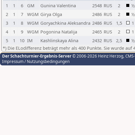
1
1
6
GM
Gunina Valentina
2548
RUS
2
½
2
1
7
WGM
Girya Olga
2486
RUS
2
½
3
1
8
WGM
Goryachkina Aleksandra
2486
RUS
1,5
1
4
1
9
WGM
Pogonina Natalija
2465
RUS
2
1
5
1
10
IM
Kashlinskaya Alina
2432
RUS
2,5
½
*) Die ELodifferenz beträgt mehr als 400 Punkte. Sie wurde auf 
Der Schachturnier-Ergebnis-Server
© 2006-2026 Heinz Herzog
, CMS
Impressum / Nutzungsbedingungen