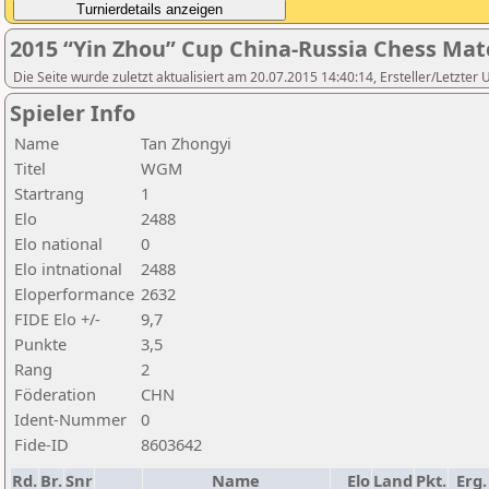
2015 “Yin Zhou” Cup China-Russia Chess M
Die Seite wurde zuletzt aktualisiert am 20.07.2015 14:40:14, Ersteller/Letzte
Spieler Info
Name
Tan Zhongyi
Titel
WGM
Startrang
1
Elo
2488
Elo national
0
Elo intnational
2488
Eloperformance
2632
FIDE Elo +/-
9,7
Punkte
3,5
Rang
2
Föderation
CHN
Ident-Nummer
0
Fide-ID
8603642
Rd.
Br.
Snr
Name
Elo
Land
Pkt.
Erg.