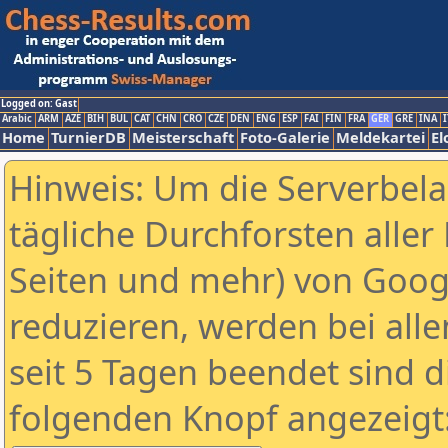
Logged on: Gast
Arabic
ARM
AZE
BIH
BUL
CAT
CHN
CRO
CZE
DEN
ENG
ESP
FAI
FIN
FRA
GER
GRE
INA
I
Home
TurnierDB
Meisterschaft
Foto-Galerie
Meldekartei
El
Hinweis: Um die Serverbel
tägliche Durchforsten aller 
Seiten und mehr) von Goog
reduzieren, werden bei alle
seit 5 Tagen beendet sind d
folgenden Knopf angezeigt