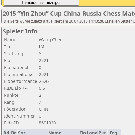
2015 “Yin Zhou” Cup China-Russia Chess Ma
Die Seite wurde zuletzt aktualisiert am 20.07.2015 14:40:28, Ersteller/Letzte
Spieler Info
Name
Wang Chen
Titel
IM
Startrang
5
Elo
2521
Elo national
0
Elo intnational
2521
Eloperformance
2626
FIDE Elo +/-
6,5
Punkte
2
Rang
7
Föderation
CHN
Ident-Nummer
0
Fide-ID
8601020
Rd.
Br.
Snr
Name
Elo
Land
Pkt.
Erg.