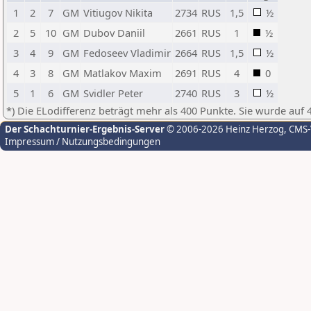
1
2
7
GM
Vitiugov Nikita
2734
RUS
1,5
½
2
5
10
GM
Dubov Daniil
2661
RUS
1
½
3
4
9
GM
Fedoseev Vladimir
2664
RUS
1,5
½
4
3
8
GM
Matlakov Maxim
2691
RUS
4
0
5
1
6
GM
Svidler Peter
2740
RUS
3
½
*) Die ELodifferenz beträgt mehr als 400 Punkte. Sie wurde auf 
Der Schachturnier-Ergebnis-Server
© 2006-2026 Heinz Herzog
, CMS
Impressum / Nutzungsbedingungen