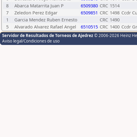
8
Abarca Matarrita Juan P
6509380
CRC
1514
7
Zeledon Perez Edgar
6509851
CRC
1498
Ccdr Cu
1
Garcia Mendez Ruben Ernesto
CRC
1490
5
Alvarado Alvarez Rafael Angel
6510515
CRC
1400
Ccdr Gr
Servidor de Resultados de Torneos de Ajedrez
© 2006-2026 Heinz H
Aviso legal/Condiciones de uso