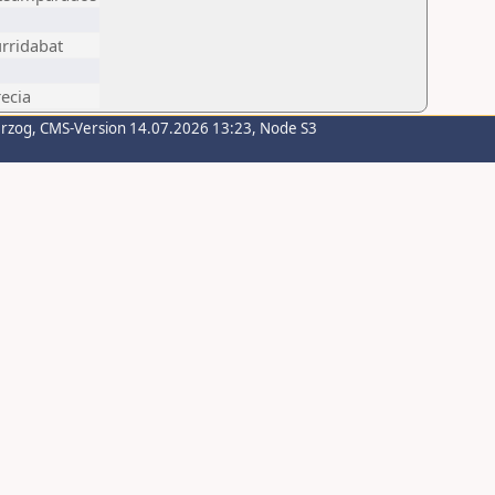
rridabat
ecia
erzog
, CMS-Version 14.07.2026 13:23, Node S3