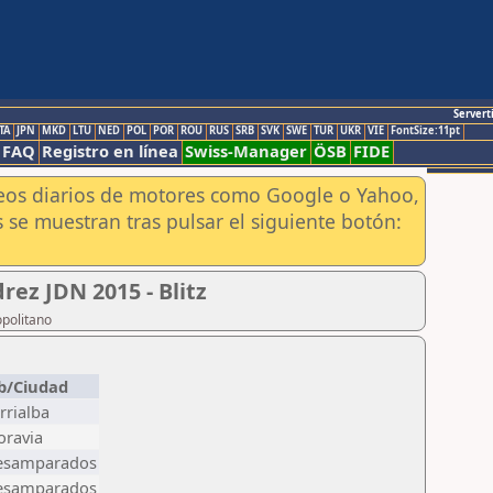
Servert
TA
JPN
MKD
LTU
NED
POL
POR
ROU
RUS
SRB
SVK
SWE
TUR
UKR
VIE
FontSize:11pt
FAQ
Registro en línea
Swiss-Manager
ÖSB
FIDE
aneos diarios de motores como Google o Yahoo,
 se muestran tras pulsar el siguiente botón:
rez JDN 2015 - Blitz
opolitano
b/Ciudad
rrialba
oravia
esamparados
esamparados