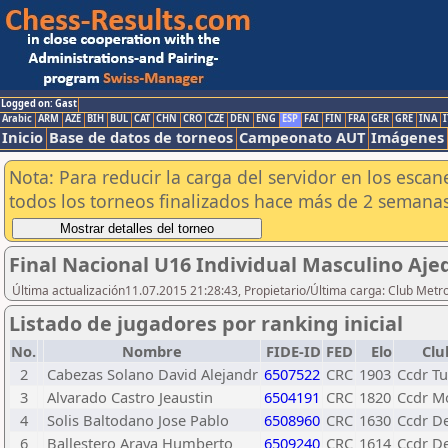
Logged on: Gast
Arabic
ARM
AZE
BIH
BUL
CAT
CHN
CRO
CZE
DEN
ENG
ESP
FAI
FIN
FRA
GER
GRE
INA
I
Inicio
Base de datos de torneos
Campeonato AUT
Imágenes
Nota: Para reducir la carga del servidor en los esc
todos los torneos finalizados hace más de 2 semanas
Final Nacional U16 Individual Masculino Ajed
Última actualización11.07.2015 21:28:43, Propietario/Última carga: Club Metr
Listado de jugadores por ranking inicial
No.
Nombre
FIDE-ID
FED
Elo
Clu
2
Cabezas Solano David Alejandr
6507522
CRC
1903
Ccdr Tu
3
Alvarado Castro Jeaustin
6504191
CRC
1820
Ccdr M
4
Solis Baltodano Jose Pablo
6508960
CRC
1630
Ccdr D
6
Ballestero Araya Humberto
6509240
CRC
1614
Ccdr D