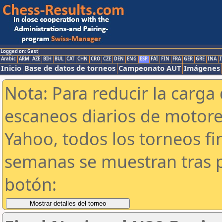
Logged on: Gast
Arabic
ARM
AZE
BIH
BUL
CAT
CHN
CRO
CZE
DEN
ENG
ESP
FAI
FIN
FRA
GER
GRE
INA
I
Inicio
Base de datos de torneos
Campeonato AUT
Imágenes
Nota: Para reducir la carga 
escaneos diarios de motor
Yahoo, todos los torneos f
semanas se muestran tras p
botón: