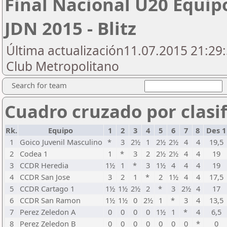
Final Nacional U20 Equip
JDN 2015 - Blitz
Última actualización11.07.2015 21:29:
Club Metropolitano
Search for team
Cuadro cruzado por clasif
Rk.
Equipo
1
2
3
4
5
6
7
8
Des 
1
Goico Juvenil Masculino
*
3
2½
1
2½
2½
4
4
19,5
2
Codea 1
1
*
3
2
2½
2½
4
4
19
3
CCDR Heredia
1½
1
*
3
1½
4
4
4
19
4
CCDR San Jose
3
2
1
*
2
1½
4
4
17,5
5
CCDR Cartago 1
1½
1½
2½
2
*
3
2½
4
17
6
CCDR San Ramon
1½
1½
0
2½
1
*
3
4
13,5
7
Perez Zeledon A
0
0
0
0
1½
1
*
4
6,5
8
Perez Zeledon B
0
0
0
0
0
0
0
*
0