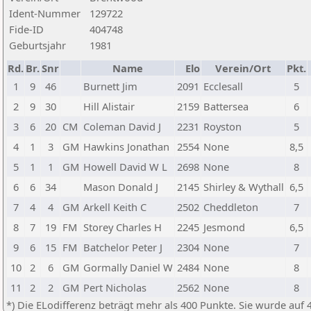
Ident-Nummer
129722
Fide-ID
404748
Geburtsjahr
1981
Rd.
Br.
Snr
Name
Elo
Verein/Ort
Pkt.
1
9
46
Burnett Jim
2091
Ecclesall
5
2
9
30
Hill Alistair
2159
Battersea
6
3
6
20
CM
Coleman David J
2231
Royston
5
4
1
3
GM
Hawkins Jonathan
2554
None
8,5
5
1
1
GM
Howell David W L
2698
None
8
6
6
34
Mason Donald J
2145
Shirley & Wythall
6,5
7
4
4
GM
Arkell Keith C
2502
Cheddleton
7
8
7
19
FM
Storey Charles H
2245
Jesmond
6,5
9
6
15
FM
Batchelor Peter J
2304
None
7
10
2
6
GM
Gormally Daniel W
2484
None
8
11
2
2
GM
Pert Nicholas
2562
None
8
*) Die ELodifferenz beträgt mehr als 400 Punkte. Sie wurde auf 