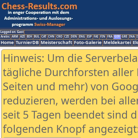
Logged on: Gast
Arabic
ARM
AZE
BIH
BUL
CAT
CHN
CRO
CZE
DEN
ENG
ESP
FAI
FIN
FRA
GER
GRE
INA
I
Home
TurnierDB
Meisterschaft
Foto-Galerie
Meldekartei
El
Hinweis: Um die Serverbel
tägliche Durchforsten aller 
Seiten und mehr) von Goog
reduzieren, werden bei alle
seit 5 Tagen beendet sind d
folgenden Knopf angezeigt