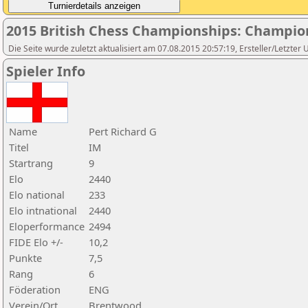
2015 British Chess Championships: Champio
Die Seite wurde zuletzt aktualisiert am 07.08.2015 20:57:19, Ersteller/Letzter
Spieler Info
Name
Pert Richard G
Titel
IM
Startrang
9
Elo
2440
Elo national
233
Elo intnational
2440
Eloperformance
2494
FIDE Elo +/-
10,2
Punkte
7,5
Rang
6
Föderation
ENG
Verein/Ort
Brentwood