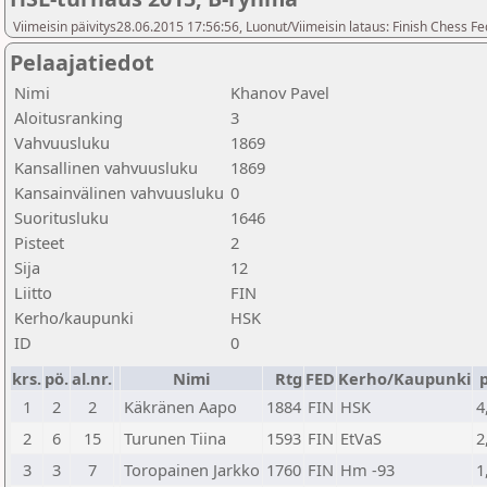
Viimeisin päivitys28.06.2015 17:56:56, Luonut/Viimeisin lataus: Finish Chess Fe
Pelaajatiedot
Nimi
Khanov Pavel
Aloitusranking
3
Vahvuusluku
1869
Kansallinen vahvuusluku
1869
Kansainvälinen vahvuusluku
0
Suoritusluku
1646
Pisteet
2
Sija
12
Liitto
FIN
Kerho/kaupunki
HSK
ID
0
krs.
pö.
al.nr.
Nimi
Rtg
FED
Kerho/Kaupunki
p
1
2
2
Käkränen Aapo
1884
FIN
HSK
4
2
6
15
Turunen Tiina
1593
FIN
EtVaS
2
3
3
7
Toropainen Jarkko
1760
FIN
Hm -93
1