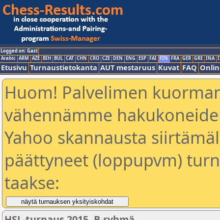
Logged on: Gast
Arabic
ARM
AZE
BIH
BUL
CAT
CHN
CRO
CZE
DEN
ENG
ESP
FAI
FIN
FRA
GER
GRE
INA
I
Etusivu
Turnaustietokanta
AUT mestaruus
Kuvat
FAQ
Onlin
Huom! Palvelimen kuorman
vähennämme hakukoneiden
Yahoo skannausta siirtämällä
päättyneet (loppupvm) turn
taakse:
HSL-turnaus 2015, B-ryhmä