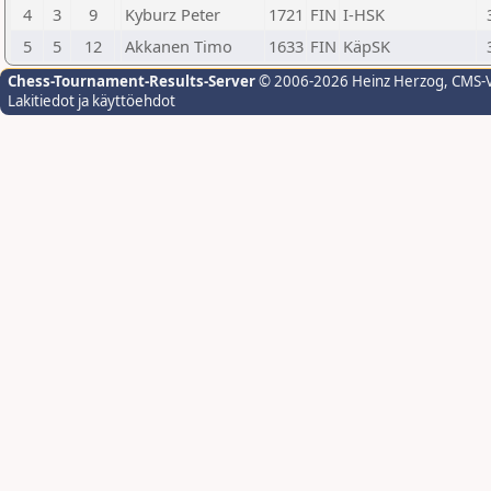
4
3
9
Kyburz Peter
1721
FIN
I-HSK
5
5
12
Akkanen Timo
1633
FIN
KäpSK
Chess-Tournament-Results-Server
© 2006-2026 Heinz Herzog
, CMS-
Lakitiedot ja käyttöehdot