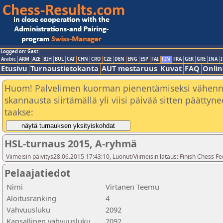
Logged on: Gast
Arabic
ARM
AZE
BIH
BUL
CAT
CHN
CRO
CZE
DEN
ENG
ESP
FAI
FIN
FRA
GER
GRE
INA
I
Etusivu
Turnaustietokanta
AUT mestaruus
Kuvat
FAQ
Onlin
Huom! Palvelimen kuorman pienentämiseksi vähen
skannausta siirtämällä yli viisi päivää sitten päätty
taakse:
HSL-turnaus 2015, A-ryhmä
Viimeisin päivitys28.06.2015 17:43:10, Luonut/Viimeisin lataus: Finish Chess Fe
Pelaajatiedot
Nimi
Virtanen Teemu
Aloitusranking
4
Vahvuusluku
2092
Kansallinen vahvuusluku
2092