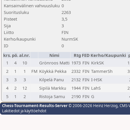
Kansainvälinen vahvuusluku
0
Suoritusluku
2263
Pisteet
3,5
Sija
3
Liitto
FIN
Kerho/kaupunki
NurmSK
ID
0
krs.
pö.
al.nr.
Nimi
Rtg
FED
Kerho/Kaupunki
1
4
10
Grönroos Matti
1973
FIN
KirkSK
1
2
1
1
FM
Köykkä Pekka
2332
FIN
TammerSh
3
3
3
3
Kilpelä Panu
2132
FIN
I-HSK
4
2
12
Sipilä Markku
1944
FIN
LahS
2
5
1
2
Ristoja Samu
2190
FIN
G
Chess-Tournament-Results-Server
© 2006-2026 Heinz Herzog
, CMS-
Lakitiedot ja käyttöehdot