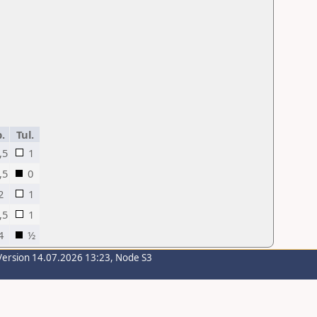
p.
Tul.
,5
1
,5
0
2
1
,5
1
4
½
Version 14.07.2026 13:23, Node S3