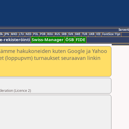
Servert
TA
JPN
MKD
LTU
NED
POL
POR
ROU
RUS
SRB
SVK
SWE
TUR
UKR
VIE
FontSize:11pt
e-rekisteröinti
Swiss-Manager
ÖSB
FIDE
nämme hakukoneiden kuten Google ja Yahoo
neet (loppupvm) turnaukset seuraavan linkin
deration (Licence 2)