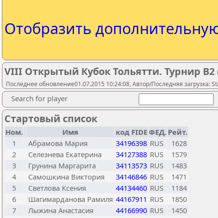
Отобразить дополнительну
VIII Открытый Кубок Тольятти. Турнир B2 
Последнее обновление01.07.2015 10:24:08, Автор/Последняя загрузка: Sta
Search for player
Стартовый список
Ном.
Имя
код FIDE
ФЕД.
Рейт.
1
Абрамова Мария
34196398
RUS
1628
2
Селезнева Екатерина
34127388
RUS
1579
3
Грунина Маргарита
34113573
RUS
1483
4
Самошкина Виктория
34146846
RUS
1471
5
Светлова Ксения
44134460
RUS
1184
6
Шагимарданова Рамиля
44167911
RUS
1850
7
Лыжина Анастасия
44166990
RUS
1450