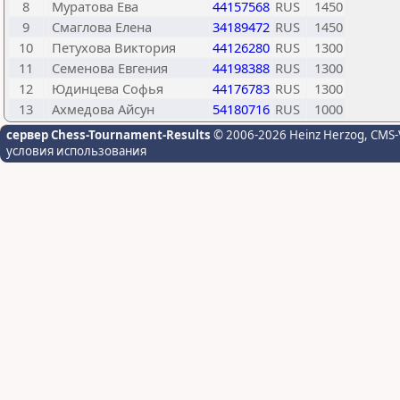
8
Муратова Ева
44157568
RUS
1450
9
Смаглова Елена
34189472
RUS
1450
10
Петухова Виктория
44126280
RUS
1300
11
Семенова Евгения
44198388
RUS
1300
12
Юдинцева Софья
44176783
RUS
1300
13
Ахмедова Айсун
54180716
RUS
1000
сервер Chess-Tournament-Results
© 2006-2026 Heinz Herzog
, CMS-
условия использования