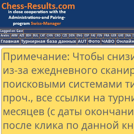
Logged on: Gast
Arabic
ARM
AZE
BIH
BUL
CAT
CHN
CRO
CZE
DEN
ENG
ESP
FAI
FIN
FRA
GER
GRE
INA
I
Главная
Турнирная база данных
AUT
Фото
ЧАВО
Онлайн
Примечание: Чтобы снизи
из-за ежедневного скани
поисковыми системами ти
проч., все ссылки на тур
месяцев (с даты окончан
после клика по данной кн