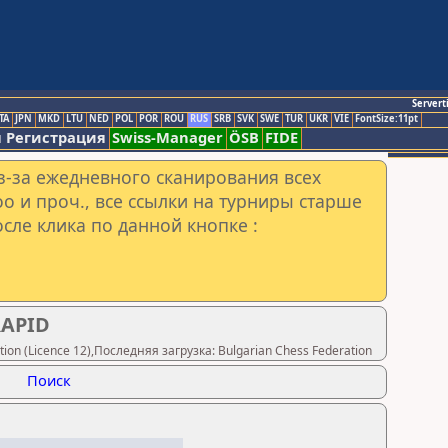
Servert
TA
JPN
MKD
LTU
NED
POL
POR
ROU
RUS
SRB
SVK
SWE
TUR
UKR
VIE
FontSize:11pt
 Регистрация
Swiss-Manager
ÖSB
FIDE
з-за ежедневного сканирования всех
o и проч., все ссылки на турниры старше
сле клика по данной кнопке :
RAPID
on (Licence 12),Последняя загрузка: Bulgarian Chess Federation
Поиск