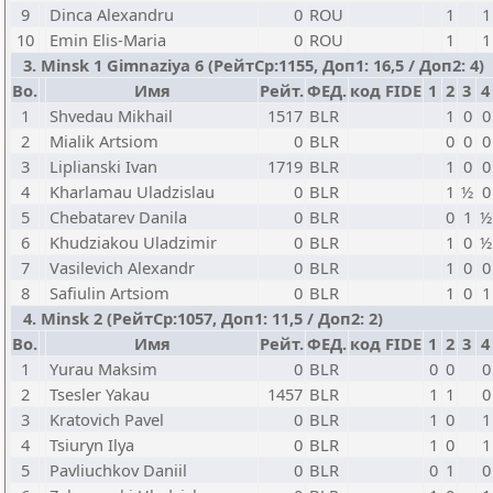
9
Dinca Alexandru
0
ROU
1
1
10
Emin Elis-Maria
0
ROU
1
1
3. Minsk 1 Gimnaziya 6 (РейтСр:1155, Доп1: 16,5 / Доп2: 4)
Bo.
Имя
Рейт.
ФЕД.
код FIDE
1
2
3
4
1
Shvedau Mikhail
1517
BLR
1
0
0
2
Mialik Artsiom
0
BLR
0
0
0
3
Liplianski Ivan
1719
BLR
1
0
0
4
Kharlamau Uladzislau
0
BLR
1
½
0
5
Chebatarev Danila
0
BLR
0
1
½
6
Khudziakou Uladzimir
0
BLR
1
0
½
7
Vasilevich Alexandr
0
BLR
1
0
0
8
Safiulin Artsiom
0
BLR
1
0
1
4. Minsk 2 (РейтСр:1057, Доп1: 11,5 / Доп2: 2)
Bo.
Имя
Рейт.
ФЕД.
код FIDE
1
2
3
4
1
Yurau Maksim
0
BLR
0
0
0
2
Tsesler Yakau
1457
BLR
1
1
0
3
Kratovich Pavel
0
BLR
1
0
1
4
Tsiuryn Ilya
0
BLR
1
0
1
5
Pavliuchkov Daniil
0
BLR
0
1
0