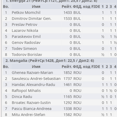
1. Energija 21 (РейтСр:1121, Доп1: 25,5 / Доп2: 8)
Bo.
Имя
Рейт.
ФЕД.
код FIDE
1
2
3
4
1
Petkov Momchil
1433
BUL
1
1
1
2
Dimitrov Dimitar Gen.
1533
BUL
1
1
1
3
Preslav Petrov
0
BUL
0
1
1
4
Lazarov Nikola
0
BUL
1
1
1
5
Paraskevov Emil
0
BUL
½
1
½
6
Genov Radoslav
0
BUL
1
1
½
7
Todev Simeon
0
BUL
0
1
1
8
Todorov Borislav
0
BUL
½
1
0
2. Mangalia (РейтСр:1428, Доп1: 22,5 / Доп2: 6)
Bo.
Имя
Рейт.
ФЕД.
код FIDE
1
2
3
4
1
Ghenea Razvan-Marian
1852
ROU
0
1
1
2
Savulescu Andrei-Sebastian
1737
ROU
0
1
1
3
Handac Alexandru-Radu
1461
ROU
1
1
1
0
4
Raftopol Mihalis
0
ROU
0
1
½
0
5
Dinca Radu
1165
ROU
½
1
0
1
6
Broatec Razvan-Iustin
1292
ROU
0
1
1
7
Pascu Bianca-Andreea
1338
ROU
1
1
1
0
8
Mitu Andrei-Stefan
1582
ROU
½
1
1