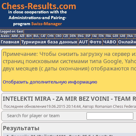
Logged on: Gast
Arabic
ARM
AZE
BIH
BUL
CAT
CHN
CRO
CZE
DEN
ENG
ESP
FAI
FIN
FRA
GER
GRE
INA
I
Главная
Турнирная база данных
AUT
Фото
ЧАВО
Онлайн
Примечание: Чтобы снизить загрузку на сервер и
страниц поисковыми системами типа Google, Yaho
двух месяцев (с даты окончания) отображаются по
Отобразить дополнительную информацию
INTELEKTI MIRA - ZA MIR BEZ VOINI - TEAM 
Последнее обновление19.06.2015 20:14:44, Автор: Romanian Chess Federati
Search for player or team
Результаты