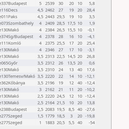
e337Budapest
5
2539
30
20
10
5,8
e116Decs
4,5
2462
27
19
20
28,4
e011Paks
4,5
2443
29,5
19
10
3,5
e073Szombathely
4
2409
28,5
17,5
10
1,9
e130Makó
4
2384
26,5
15,5
10
-0,1
e374Sg/Budapest
4
2378
28
16
10
-4,1
e111Komló
4
2375
25,5
17
20
25,4
e130Makó
4
2346
27
17
10
-3,1
e130Makó
3,5
2313
22,5
14,5
20
26,8
e065Győr
3,5
2312
26
13,5
20
0,6
e130Makó
3,5
2310
24
13
40
17,6
e130Temesv/Makó
3,5
2220
22
14
10
-12,1
e362Kőbánya
3,5
2196
19
12
40
-12,4
e130Makó
3
2162
21
11
20
-10,2
e130Makó
2,5
2220
24,5
12
10
-12,4
e130Makó
2,5
2164
21,5
10
20
13,8
e238Budapest
2,5
2083
19,5
8,5
40
-27,6
e277Szeged
1,5
1779
18,5
3
20
-19,8
e277Szeged
1
1883
20,5
5,5
40
-54