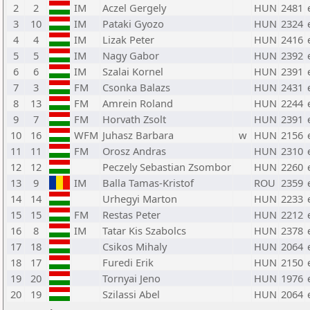
2
2
IM
Aczel Gergely
HUN
2481
3
10
IM
Pataki Gyozo
HUN
2324
4
4
IM
Lizak Peter
HUN
2416
5
5
IM
Nagy Gabor
HUN
2392
6
6
IM
Szalai Kornel
HUN
2391
7
3
FM
Csonka Balazs
HUN
2431
8
13
FM
Amrein Roland
HUN
2244
9
7
FM
Horvath Zsolt
HUN
2391
10
16
WFM
Juhasz Barbara
w
HUN
2156
11
11
FM
Orosz Andras
HUN
2310
12
12
Peczely Sebastian Zsombor
HUN
2260
13
9
IM
Balla Tamas-Kristof
ROU
2359
14
14
Urhegyi Marton
HUN
2233
15
15
FM
Restas Peter
HUN
2212
16
8
IM
Tatar Kis Szabolcs
HUN
2378
17
18
Csikos Mihaly
HUN
2064
18
17
Furedi Erik
HUN
2150
19
20
Tornyai Jeno
HUN
1976
20
19
Szilassi Abel
HUN
2064