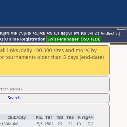
Servert
TA
JPN
MKD
LTU
NED
POL
POR
ROU
RUS
SRB
SVK
SWE
TUR
UKR
VIE
FontSize:11pt
AQ
Online Registration
Swiss-Manager
ÖSB
FIDE
ll links (daily 100.000 sites and more) by
for tournaments older than 5 days (end-date)
ation licence 6
Search
Club/City
Pts.
TB1
TB2
TB3
K
rtg+/-
e130Makó
5,5
2582
29
22
10
7,2