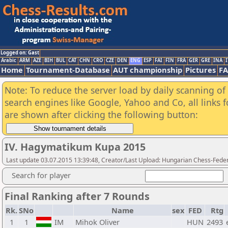
Logged on: Gast
Arabic
ARM
AZE
BIH
BUL
CAT
CHN
CRO
CZE
DEN
ENG
ESP
FAI
FIN
FRA
GER
GRE
INA
I
Home
Tournament-Database
AUT championship
Pictures
F
Note: To reduce the server load by daily scanning of a
search engines like Google, Yahoo and Co, all links 
are shown after clicking the following button:
IV. Hagymatikum Kupa 2015
Last update 03.07.2015 13:39:48, Creator/Last Upload: Hungarian Chess-Feder
Search for player
Final Ranking after 7 Rounds
Rk.
SNo
Name
sex
FED
Rtg
1
1
IM
Mihok Oliver
HUN
2493