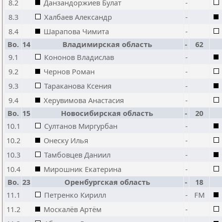
8.2
Данзандоржиев Булат
-
8.3
Халбаев Александр
-
8.4
Шарапова Чимита
-
Bo.
14
Владимирская область
-
62
9.1
Кононов Владислав
-
9.2
Чернов Роман
-
9.3
Тараканова Ксения
-
9.4
Херувимова Анастасия
-
Bo.
15
Новосибирская область
-
20
10.1
Султанов Миргурбан
-
10.2
Онеску Илья
-
10.3
Тамбовцев Даниил
-
10.4
Мирошник Екатерина
-
Bo.
23
Оренбургская область
-
18
11.1
Петренко Кирилл
-
FM
11.2
Москалёв Артём
-