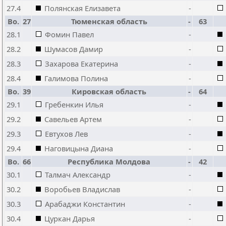
27.4
Полянская Елизавета
-
Bo.
27
Тюменская область
-
63
28.1
Фомин Павел
-
28.2
Шумасов Дамир
-
28.3
Захарова Екатерина
-
28.4
Галимова Полина
-
Bo.
39
Кировская область
-
64
29.1
Гребенкин Илья
-
29.2
Савельев Артем
-
29.3
Евтухов Лев
-
29.4
Наговицына Диана
-
Bo.
66
Республика Молдова
-
42
30.1
Талмач Александр
-
30.2
Воробьев Владислав
-
30.3
Арабаджи Константин
-
30.4
Цуркан Дарья
-