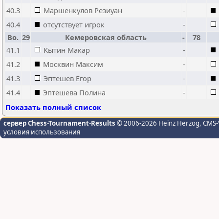
40.3
Маршенкулов Резиуан
-
40.4
отсутствует игрок
-
Bo.
29
Кемеровская область
-
78
41.1
Кытин Макар
-
41.2
Москвин Максим
-
41.3
Эптешев Егор
-
41.4
Эптешева Полина
-
Показать полный список
сервер Chess-Tournament-Results
© 2006-2026 Heinz Herzog
, CMS-
условия использования