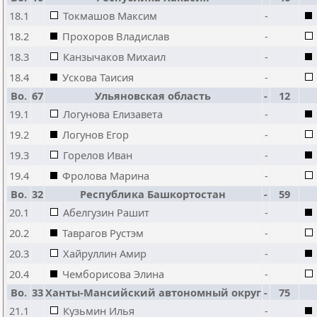
18.1
Токмашов Максим
-
18.2
Прохоров Владислав
-
18.3
Канзычаков Михаил
-
18.4
Ускова Таисия
-
Bo.
67
Ульяновская область
-
12
19.1
Логунова Елизавета
-
19.2
Логунов Егор
-
19.3
Горелов Иван
-
19.4
Фролова Марина
-
Bo.
32
Республика Башкортостан
-
59
20.1
Абелгузин Рашит
-
20.2
Таврагов Рустэм
-
20.3
Хайруллин Амир
-
20.4
Чемборисова Элина
-
Bo.
33
Ханты-Мансийский автономный округ
-
75
21.1
Кузьмин Илья
-