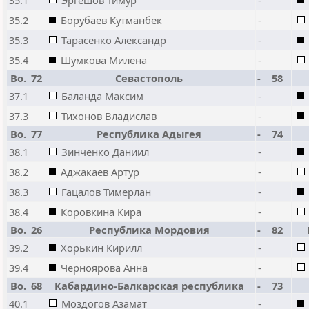
35.1
Эргешов Тимур
-
35.2
Борубаев Кутманбек
-
35.3
Тарасенко Александр
-
35.4
Шумкова Милена
-
Bo.
72
Севастополь
-
58
37.1
Баланда Максим
-
37.3
Тихонов Владислав
-
Bo.
77
Республика Адыгея
-
74
38.1
Зинченко Даниил
-
38.2
Аджакаев Артур
-
38.3
Гацалов Тимерлан
-
38.4
Коровкина Кира
-
Bo.
26
Республика Мордовия
-
82
39.2
Хорькин Кирилл
-
39.4
Черноярова Анна
-
Bo.
68
Кабардино-Балкарская республика
-
73
40.1
Моздогов Азамат
-