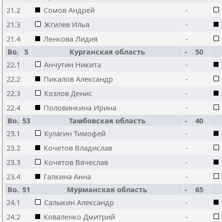
21.2
Сомов Андрей
-
21.3
Жгилев Илья
-
21.4
Ленкова Лидия
-
Bo.
5
Курганская область
-
50
22.1
Анчутин Никита
-
22.2
Пикалов Александр
-
22.3
Козлов Денис
-
22.4
Половинкина Ирина
-
Bo.
53
Тамбовская область
-
40
23.1
Кулагин Тимофей
-
23.2
Кочетов Владислав
-
23.3
Кочетов Вячеслав
-
23.4
Галкина Анна
-
Bo.
51
Мурманская область
-
65
24.1
Салыкин Александр
-
24.2
Коваленко Дмитрий
-