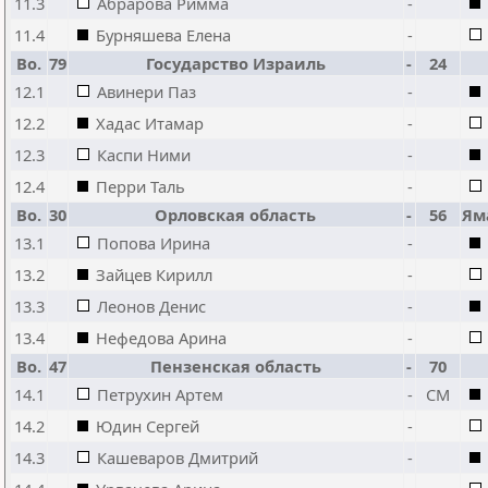
11.3
Абрарова Римма
-
11.4
Бурняшева Елена
-
Bo.
79
Государство Израиль
-
24
12.1
Авинери Паз
-
12.2
Хадас Итамар
-
12.3
Каспи Ними
-
12.4
Перри Таль
-
Bo.
30
Орловская область
-
56
Ям
13.1
Попова Ирина
-
13.2
Зайцев Кирилл
-
13.3
Леонов Денис
-
13.4
Нефедова Арина
-
Bo.
47
Пензенская область
-
70
14.1
Петрухин Артем
-
CM
14.2
Юдин Сергей
-
14.3
Кашеваров Дмитрий
-