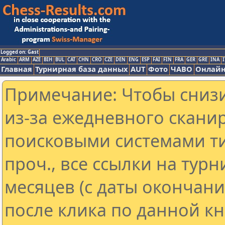
Logged on: Gast
Arabic
ARM
AZE
BIH
BUL
CAT
CHN
CRO
CZE
DEN
ENG
ESP
FAI
FIN
FRA
GER
GRE
INA
I
Главная
Турнирная база данных
AUT
Фото
ЧАВО
Онлайн
Примечание: Чтобы снизи
из-за ежедневного скани
поисковыми системами ти
проч., все ссылки на тур
месяцев (с даты окончан
после клика по данной кн