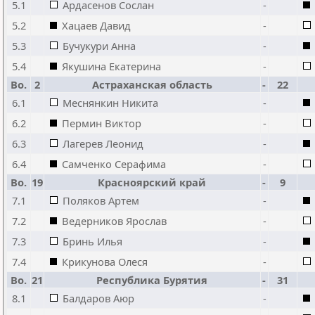
5.1
Ардасенов Сослан
-
5.2
Хацаев Давид
-
5.3
Бучукури Анна
-
5.4
Якушина Екатерина
-
Bo.
2
Астраханская область
-
22
6.1
Меснянкин Никита
-
6.2
Пермин Виктор
-
6.3
Лагерев Леонид
-
6.4
Самченко Серафима
-
Bo.
19
Красноярский край
-
9
7.1
Поляков Артем
-
7.2
Ведерников Ярослав
-
7.3
Бринь Илья
-
7.4
Крикунова Олеся
-
Bo.
21
Республика Бурятия
-
31
8.1
Балдаров Аюр
-