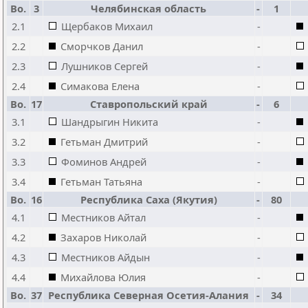
Bo.
3
Челябинская область
-
1
2.1
Щербаков Михаил
-
2.2
Сморчков Данил
-
2.3
Лушников Сергей
-
2.4
Симакова Елена
-
Bo.
17
Ставропольский край
-
6
3.1
Шандрыгин Никита
-
3.2
Гетьман Дмитрий
-
3.3
Фоминов Андрей
-
3.4
Гетьман Татьяна
-
Bo.
16
Республика Саха (Якутия)
-
80
4.1
Местников Айтал
-
4.2
Захаров Николай
-
4.3
Местников Айдын
-
4.4
Михайлова Юлия
-
Bo.
37
Республика Северная Осетия-Алания
-
34