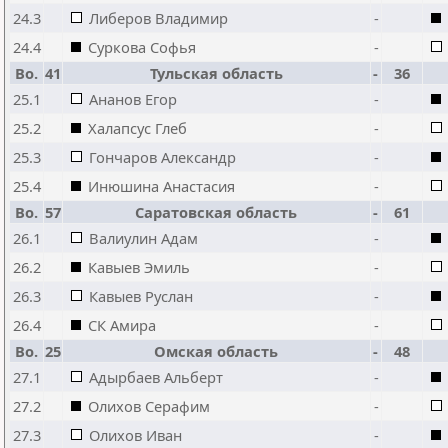
24.3
Либеров Владимир
-
24.4
Суркова Софья
-
Bo.
41
Тульская область
-
36
25.1
Ананов Егор
-
25.2
Халапсус Глеб
-
25.3
Гончаров Александр
-
25.4
Инюшина Анастасия
-
Bo.
57
Саратовская область
-
61
26.1
Валиулин Адам
-
26.2
Кавыев Эмиль
-
26.3
Кавыев Руслан
-
26.4
СК Амира
-
Bo.
25
Омская область
-
48
27.1
Адырбаев Альберт
-
27.2
Олихов Серафим
-
27.3
Олихов Иван
-