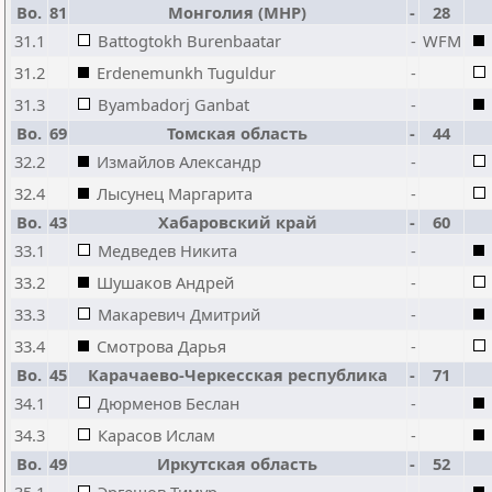
Bo.
81
Монголия (МНР)
-
28
31.1
Battogtokh Burenbaatar
-
WFM
31.2
Erdenemunkh Tuguldur
-
31.3
Byambadorj Ganbat
-
Bo.
69
Томская область
-
44
32.2
Измайлов Александр
-
32.4
Лысунец Маргарита
-
Bo.
43
Хабаровский край
-
60
33.1
Медведев Никита
-
33.2
Шушаков Андрей
-
33.3
Макаревич Дмитрий
-
33.4
Смотрова Дарья
-
Bo.
45
Карачаево-Черкесская республика
-
71
34.1
Дюрменов Беслан
-
34.3
Карасов Ислам
-
Bo.
49
Иркутская область
-
52