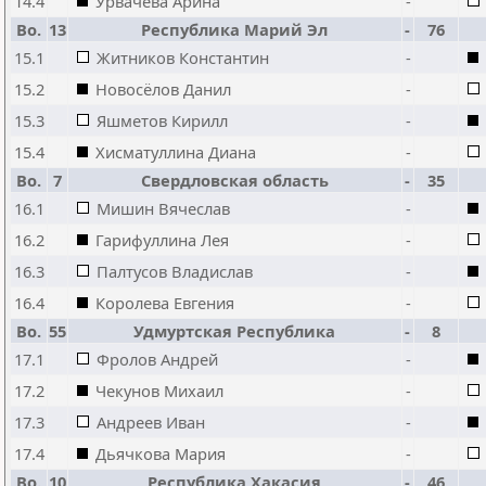
14.4
Урвачева Арина
-
Bo.
13
Республика Марий Эл
-
76
15.1
Житников Константин
-
15.2
Новосёлов Данил
-
15.3
Яшметов Кирилл
-
15.4
Хисматуллина Диана
-
Bo.
7
Свердловская область
-
35
16.1
Мишин Вячеслав
-
16.2
Гарифуллина Лея
-
16.3
Палтусов Владислав
-
16.4
Королева Евгения
-
Bo.
55
Удмуртская Республика
-
8
17.1
Фролов Андрей
-
17.2
Чекунов Михаил
-
17.3
Андреев Иван
-
17.4
Дьячкова Мария
-
Bo.
10
Республика Хакасия
-
46