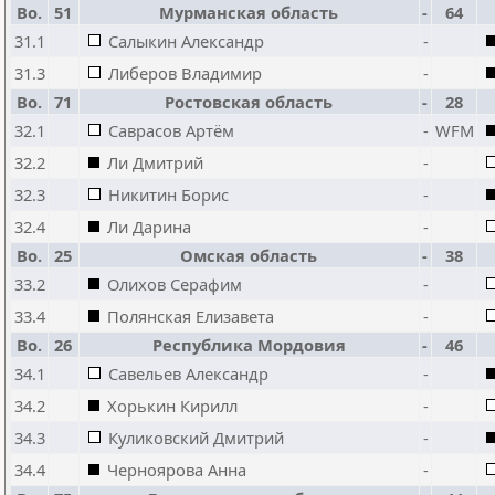
Bo.
51
Мурманская область
-
64
31.1
Салыкин Александр
-
31.3
Либеров Владимир
-
Bo.
71
Ростовская область
-
28
32.1
Саврасов Артём
-
WFM
32.2
Ли Дмитрий
-
32.3
Никитин Борис
-
32.4
Ли Дарина
-
Bo.
25
Омская область
-
38
33.2
Олихов Серафим
-
33.4
Полянская Елизавета
-
Bo.
26
Республика Мордовия
-
46
34.1
Савельев Александр
-
34.2
Хорькин Кирилл
-
34.3
Куликовский Дмитрий
-
34.4
Черноярова Анна
-