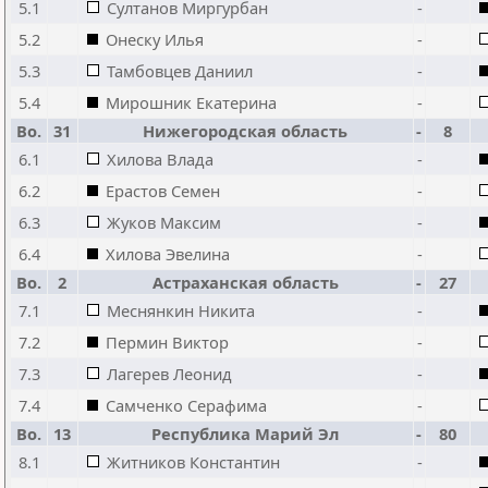
5.1
Султанов Миргурбан
-
5.2
Онеску Илья
-
5.3
Тамбовцев Даниил
-
5.4
Мирошник Екатерина
-
Bo.
31
Нижегородская область
-
8
6.1
Хилова Влада
-
6.2
Ерастов Семен
-
6.3
Жуков Максим
-
6.4
Хилова Эвелина
-
Bo.
2
Астраханская область
-
27
7.1
Меснянкин Никита
-
7.2
Пермин Виктор
-
7.3
Лагерев Леонид
-
7.4
Самченко Серафима
-
Bo.
13
Республика Марий Эл
-
80
8.1
Житников Константин
-