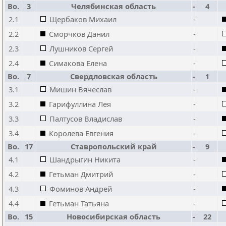
Bo.
3
Челябинская область
-
4
2.1
Щербаков Михаил
-
2.2
Сморчков Данил
-
2.3
Лушников Сергей
-
2.4
Симакова Елена
-
Bo.
7
Свердловская область
-
1
3.1
Мишин Вячеслав
-
3.2
Гарифуллина Лея
-
3.3
Палтусов Владислав
-
3.4
Королева Евгения
-
Bo.
17
Ставропольский край
-
9
4.1
Шандрыгин Никита
-
4.2
Гетьман Дмитрий
-
4.3
Фоминов Андрей
-
4.4
Гетьман Татьяна
-
Bo.
15
Новосибирская область
-
22