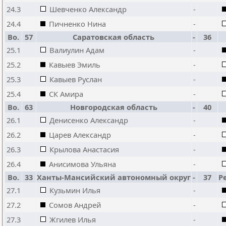
24.3
Шевченко Александр
-
24.4
Пичненко Нина
-
Bo.
57
Саратовская область
-
36
25.1
Валиулин Адам
-
25.2
Кавыев Эмиль
-
25.3
Кавыев Руслан
-
25.4
СК Амира
-
Bo.
63
Новгородская область
-
40
26.1
Денисенко Александр
-
26.2
Царев Александр
-
26.3
Крылова Анастасия
-
26.4
Анисимова Ульяна
-
Bo.
33
Ханты-Мансийский автономный округ
-
37
Р
27.1
Кузьмин Илья
-
27.2
Сомов Андрей
-
27.3
Жгилев Илья
-