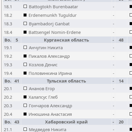
18.1
Battogtokh Burenbaatar
-
18.2
Erdenemunkh Tuguldur
-
18.3
Byambadorj Ganbat
-
18.4
Battsengel Nomin-Erdene
-
Bo.
5
Курганская область
-
48
19.1
Анчутин Никита
-
19.2
Пикалов Александр
-
19.3
Козлов Денис
-
19.4
Половинкина Ирина
-
Bo.
41
Тульская область
-
14
20.1
Ананов Егор
-
20.2
Халапсус Глеб
-
20.3
Гончаров Александр
-
20.4
Инюшина Анастасия
-
Bo.
43
Хабаровский край
-
20
21.1
Медведев Никита
-