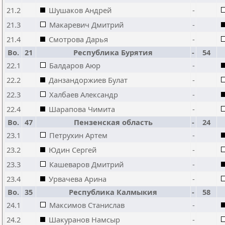
21.2
Шушаков Андрей
-
21.3
Макаревич Дмитрий
-
21.4
Смотрова Дарья
-
Bo.
21
Республика Бурятия
-
54
22.1
Балдаров Аюр
-
22.2
Данзандоржиев Булат
-
22.3
Халбаев Александр
-
22.4
Шарапова Чимита
-
Bo.
47
Пензенская область
-
24
23.1
Петрухин Артем
-
23.2
Юдин Сергей
-
23.3
Кашеваров Дмитрий
-
23.4
Урвачева Арина
-
Bo.
35
Республика Калмыкия
-
58
24.1
Максимов Станислав
-
24.2
Шакуранов Намсыр
-