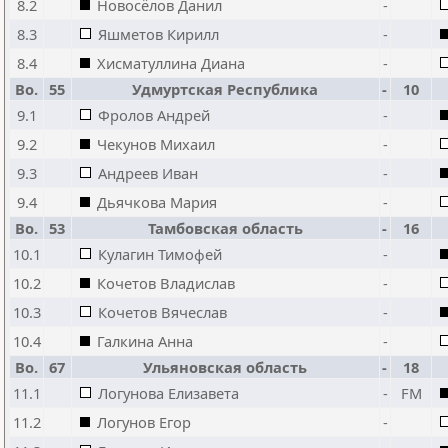
8.2
Новосёлов Данил
-
8.3
Яшметов Кирилл
-
8.4
Хисматуллина Диана
-
Bo.
55
Удмуртская Республика
-
10
9.1
Фролов Андрей
-
9.2
Чекунов Михаил
-
9.3
Андреев Иван
-
9.4
Дьячкова Мария
-
Bo.
53
Тамбовская область
-
16
10.1
Кулагин Тимофей
-
10.2
Кочетов Владислав
-
10.3
Кочетов Вячеслав
-
10.4
Галкина Анна
-
Bo.
67
Ульяновская область
-
18
11.1
Логунова Елизавета
-
FM
11.2
Логунов Егор
-