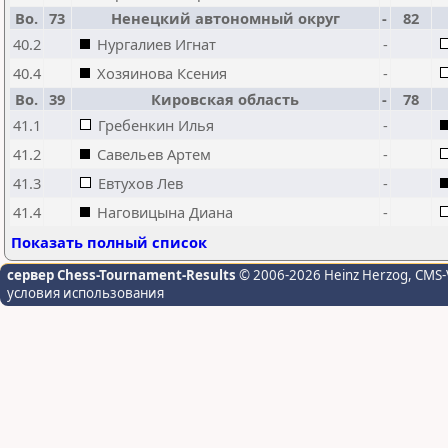
Bo.
73
Ненецкий автономный округ
-
82
40.2
Нургалиев Игнат
-
40.4
Хозяинова Ксения
-
Bo.
39
Кировская область
-
78
41.1
Гребенкин Илья
-
41.2
Савельев Артем
-
41.3
Евтухов Лев
-
41.4
Наговицына Диана
-
Показать полный список
сервер Chess-Tournament-Results
© 2006-2026 Heinz Herzog
, CMS-
условия использования