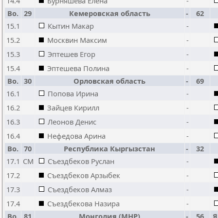
14.4
Бурняшева Елена
-
Bo.
29
Кемеровская область
-
62
15.1
Кытин Макар
-
15.2
Москвин Максим
-
15.3
Эптешев Егор
-
15.4
Эптешева Полина
-
Bo.
30
Орловская область
-
69
16.1
Попова Ирина
-
16.2
Зайцев Кирилл
-
16.3
Леонов Денис
-
16.4
Нефедова Арина
-
Bo.
70
Республика Кыргызстан
-
32
17.1
CM
Съездбеков Руслан
-
17.2
Съездбеков Арзыбек
-
17.3
Съездбеков Алмаз
-
17.4
Съездбекова Назира
-
Bo.
81
Монголия (МНР)
-
56
Я