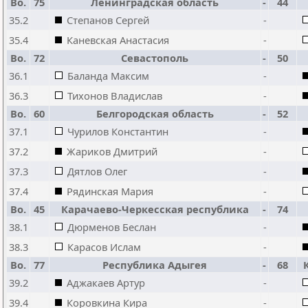
Bo.
75
Ленинградская область
-
44
35.2
Степанов Сергей
-
35.4
Каневская Анастасия
-
Bo.
72
Севастополь
-
50
36.1
Баланда Максим
-
36.3
Тихонов Владислав
-
Bo.
60
Белгородская область
-
52
37.1
Чурилов Константин
-
37.2
Жариков Дмитрий
-
37.3
Дятлов Олег
-
37.4
Рядинская Мария
-
Bo.
45
Карачаево-Черкесская республика
-
74
38.1
Дюрменов Беслан
-
38.3
Карасов Ислам
-
Bo.
77
Республика Адыгея
-
68
39.2
Аджакаев Артур
-
39.4
Коровкина Кира
-