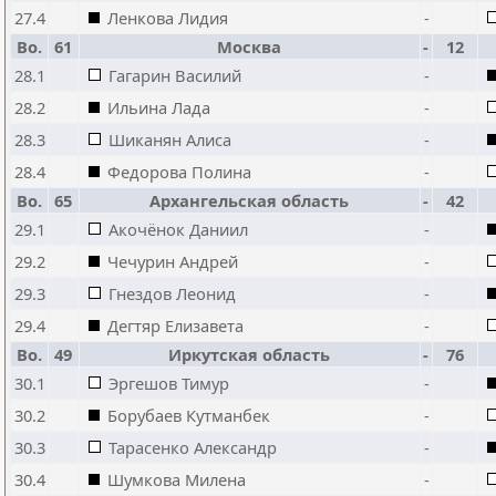
27.4
Ленкова Лидия
-
Bo.
61
Москва
-
12
28.1
Гагарин Василий
-
28.2
Ильина Лада
-
28.3
Шиканян Алиса
-
28.4
Федорова Полина
-
Bo.
65
Архангельская область
-
42
29.1
Акочёнок Даниил
-
29.2
Чечурин Андрей
-
29.3
Гнездов Леонид
-
29.4
Дегтяр Елизавета
-
Bo.
49
Иркутская область
-
76
30.1
Эргешов Тимур
-
30.2
Борубаев Кутманбек
-
30.3
Тарасенко Александр
-
30.4
Шумкова Милена
-