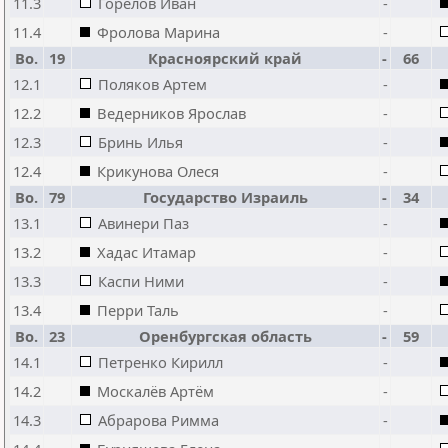
11.3
Горелов Иван
-
11.4
Фролова Марина
-
Bo.
19
Красноярский край
-
66
12.1
Поляков Артем
-
12.2
Ведерников Ярослав
-
12.3
Бринь Илья
-
12.4
Крикунова Олеся
-
Bo.
79
Государство Израиль
-
34
13.1
Авинери Паз
-
13.2
Хадас Итамар
-
13.3
Каспи Ними
-
13.4
Перри Таль
-
Bo.
23
Оренбургская область
-
59
14.1
Петренко Кирилл
-
14.2
Москалёв Артём
-
14.3
Абрарова Римма
-