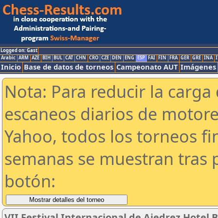
Logged on: Gast
Arabic
ARM
AZE
BIH
BUL
CAT
CHN
CRO
CZE
DEN
ENG
ESP
FAI
FIN
FRA
GER
GRE
INA
I
Inicio
Base de datos de torneos
Campeonato AUT
Imágenes
Nota: Para reducir la carga 
escaneos diarios de motor
Yahoo, todos los torneos f
semanas se muestran tras p
botón:
VII Festival Internacional de Ajedrez Hotel B