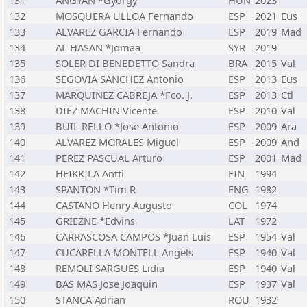
131
ANGYAN *Gyorgy
HUN
2023
132
MOSQUERA ULLOA Fernando
ESP
2021
Eus
133
ALVAREZ GARCIA Fernando
ESP
2019
Mad
134
AL HASAN *Jomaa
SYR
2019
135
SOLER DI BENEDETTO Sandra
BRA
2015
Val
136
SEGOVIA SANCHEZ Antonio
ESP
2013
Eus
137
MARQUINEZ CABREJA *Fco. J.
ESP
2013
Ctl
138
DIEZ MACHIN Vicente
ESP
2010
Val
139
BUIL RELLO *Jose Antonio
ESP
2009
Ara
140
ALVAREZ MORALES Miguel
ESP
2009
And
141
PEREZ PASCUAL Arturo
ESP
2001
Mad
142
HEIKKILA Antti
FIN
1994
143
SPANTON *Tim R
ENG
1982
144
CASTANO Henry Augusto
COL
1974
145
GRIEZNE *Edvins
LAT
1972
146
CARRASCOSA CAMPOS *Juan Luis
ESP
1954
Val
147
CUCARELLA MONTELL Angels
ESP
1940
Val
148
REMOLI SARGUES Lidia
ESP
1940
Val
149
BAS MAS Jose Joaquin
ESP
1937
Val
150
STANCA Adrian
ROU
1932