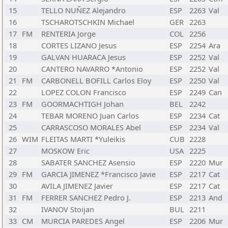
15
TELLO NUÑEZ Alejandro
ESP
2263
Val
16
TSCHAROTSCHKIN Michael
GER
2263
17
FM
RENTERIA Jorge
COL
2256
18
CORTES LIZANO Jesus
ESP
2254
Ara
19
GALVAN HUARACA Jesus
ESP
2252
Val
20
CANTERO NAVARRO *Antonio
ESP
2252
Val
21
FM
CARBONELL BOFILL Carlos Eloy
ESP
2250
Val
22
LOPEZ COLON Francisco
ESP
2249
Can
23
FM
GOORMACHTIGH Johan
BEL
2242
24
TEBAR MORENO Juan Carlos
ESP
2234
Cat
25
CARRASCOSO MORALES Abel
ESP
2234
Val
26
WIM
FLEITAS MARTI *Yuleikis
CUB
2228
27
MOSKOW Eric
USA
2225
28
SABATER SANCHEZ Asensio
ESP
2220
Mur
29
FM
GARCIA JIMENEZ *Francisco Javie
ESP
2217
Cat
30
AVILA JIMENEZ Javier
ESP
2217
Cat
31
FM
FERRER SANCHEZ Pedro J.
ESP
2213
And
32
IVANOV Stoijan
BUL
2211
33
CM
MURCIA PAREDES Angel
ESP
2206
Mur