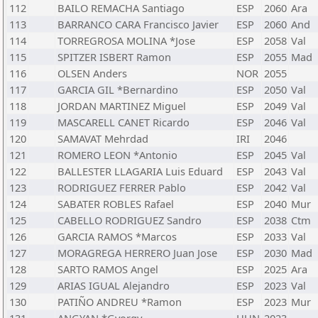
112
BAILO REMACHA Santiago
ESP
2060
Ara
113
BARRANCO CARA Francisco Javier
ESP
2060
And
114
TORREGROSA MOLINA *Jose
ESP
2058
Val
115
SPITZER ISBERT Ramon
ESP
2055
Mad
116
OLSEN Anders
NOR
2055
117
GARCIA GIL *Bernardino
ESP
2050
Val
118
JORDAN MARTINEZ Miguel
ESP
2049
Val
119
MASCARELL CANET Ricardo
ESP
2046
Val
120
SAMAVAT Mehrdad
IRI
2046
121
ROMERO LEON *Antonio
ESP
2045
Val
122
BALLESTER LLAGARIA Luis Eduard
ESP
2043
Val
123
RODRIGUEZ FERRER Pablo
ESP
2042
Val
124
SABATER ROBLES Rafael
ESP
2040
Mur
125
CABELLO RODRIGUEZ Sandro
ESP
2038
Ctm
126
GARCIA RAMOS *Marcos
ESP
2033
Val
127
MORAGREGA HERRERO Juan Jose
ESP
2030
Mad
128
SARTO RAMOS Angel
ESP
2025
Ara
129
ARIAS IGUAL Alejandro
ESP
2023
Val
130
PATIÑO ANDREU *Ramon
ESP
2023
Mur