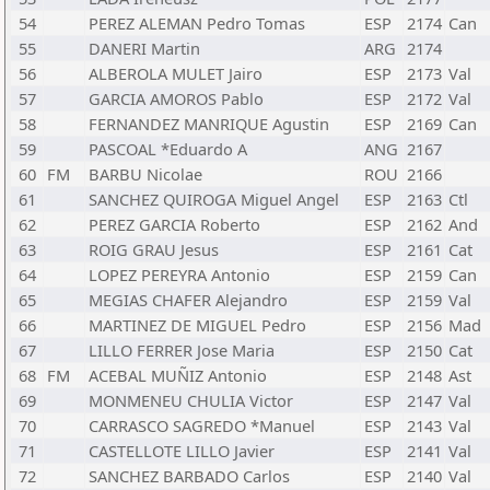
54
PEREZ ALEMAN Pedro Tomas
ESP
2174
Can
55
DANERI Martin
ARG
2174
56
ALBEROLA MULET Jairo
ESP
2173
Val
57
GARCIA AMOROS Pablo
ESP
2172
Val
58
FERNANDEZ MANRIQUE Agustin
ESP
2169
Can
59
PASCOAL *Eduardo A
ANG
2167
60
FM
BARBU Nicolae
ROU
2166
61
SANCHEZ QUIROGA Miguel Angel
ESP
2163
Ctl
62
PEREZ GARCIA Roberto
ESP
2162
And
63
ROIG GRAU Jesus
ESP
2161
Cat
64
LOPEZ PEREYRA Antonio
ESP
2159
Can
65
MEGIAS CHAFER Alejandro
ESP
2159
Val
66
MARTINEZ DE MIGUEL Pedro
ESP
2156
Mad
67
LILLO FERRER Jose Maria
ESP
2150
Cat
68
FM
ACEBAL MUÑIZ Antonio
ESP
2148
Ast
69
MONMENEU CHULIA Victor
ESP
2147
Val
70
CARRASCO SAGREDO *Manuel
ESP
2143
Val
71
CASTELLOTE LILLO Javier
ESP
2141
Val
72
SANCHEZ BARBADO Carlos
ESP
2140
Val