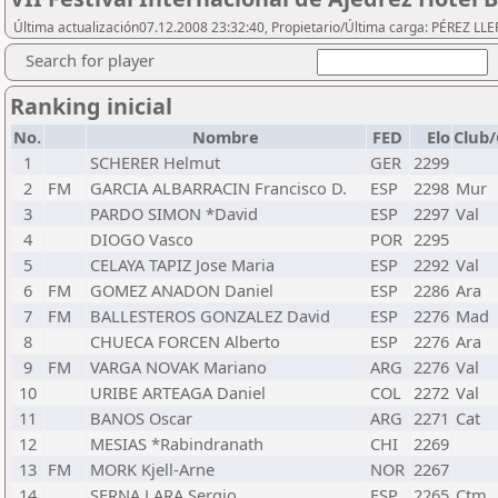
Última actualización07.12.2008 23:32:40, Propietario/Última carga: PÉREZ LLER
Search for player
Ranking inicial
No.
Nombre
FED
Elo
Club/
1
SCHERER Helmut
GER
2299
2
FM
GARCIA ALBARRACIN Francisco D.
ESP
2298
Mur
3
PARDO SIMON *David
ESP
2297
Val
4
DIOGO Vasco
POR
2295
5
CELAYA TAPIZ Jose Maria
ESP
2292
Val
6
FM
GOMEZ ANADON Daniel
ESP
2286
Ara
7
FM
BALLESTEROS GONZALEZ David
ESP
2276
Mad
8
CHUECA FORCEN Alberto
ESP
2276
Ara
9
FM
VARGA NOVAK Mariano
ARG
2276
Val
10
URIBE ARTEAGA Daniel
COL
2272
Val
11
BANOS Oscar
ARG
2271
Cat
12
MESIAS *Rabindranath
CHI
2269
13
FM
MORK Kjell-Arne
NOR
2267
14
SERNA LARA Sergio
ESP
2265
Ctm