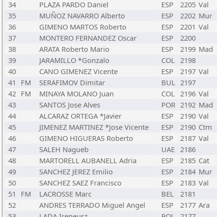
34
PLAZA PARDO Daniel
ESP
2205
Val
35
MUÑOZ NAVARRO Alberto
ESP
2202
Mur
36
GIMENO MARTOS Roberto
ESP
2201
Val
37
MONTERO FERNANDEZ Oscar
ESP
2200
38
ARATA Roberto Mario
ESP
2199
Mad
39
JARAMILLO *Gonzalo
COL
2198
40
CANO GIMENEZ Vicente
ESP
2197
Val
41
FM
SERAFIMOV Dimitar
BUL
2197
42
FM
MINAYA MOLANO Juan
COL
2196
Val
43
SANTOS Jose Alves
POR
2192
Mad
44
ALCARAZ ORTEGA *Javier
ESP
2190
Val
45
JIMENEZ MARTINEZ *Jose Vicente
ESP
2190
Ctm
46
GIMENO HIGUERAS Roberto
ESP
2187
Val
47
SALEH Nagueb
UAE
2186
48
MARTORELL AUBANELL Adria
ESP
2185
Cat
49
SANCHEZ JEREZ Emilio
ESP
2184
Mur
50
SANCHEZ SAEZ Francisco
ESP
2183
Val
51
FM
LACROSSE Marc
BEL
2181
52
ANDRES TERRADO Miguel Angel
ESP
2177
Ara
53
LADA Ireneusz
POL
2177