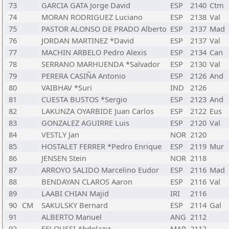
73
GARCIA GATA Jorge David
ESP
2140
Ctm
74
MORAN RODRIGUEZ Luciano
ESP
2138
Val
75
PASTOR ALONSO DE PRADO Alberto
ESP
2137
Mad
76
JORDAN MARTINEZ *David
ESP
2137
Val
77
MACHIN ARBELO Pedro Alexis
ESP
2134
Can
78
SERRANO MARHUENDA *Salvador
ESP
2130
Val
79
PERERA CASIÑA Antonio
ESP
2126
And
80
VAIBHAV *Suri
IND
2126
81
CUESTA BUSTOS *Sergio
ESP
2123
And
82
LAKUNZA OYARBIDE Juan Carlos
ESP
2122
Eus
83
GONZALEZ AGUIRRE Luis
ESP
2120
Val
84
VESTLY Jan
NOR
2120
85
HOSTALET FERRER *Pedro Enrique
ESP
2119
Mur
86
JENSEN Stein
NOR
2118
87
ARROYO SALIDO Marcelino Eudor
ESP
2116
Mad
88
BENDAYAN CLAROS Aaron
ESP
2116
Val
89
LAABI CHIAN Majid
IRI
2116
90
CM
SAKULSKY Bernard
ESP
2114
Gal
91
ALBERTO Manuel
ANG
2112
92
FELOUSSI Abdelaziz
MAR
2112