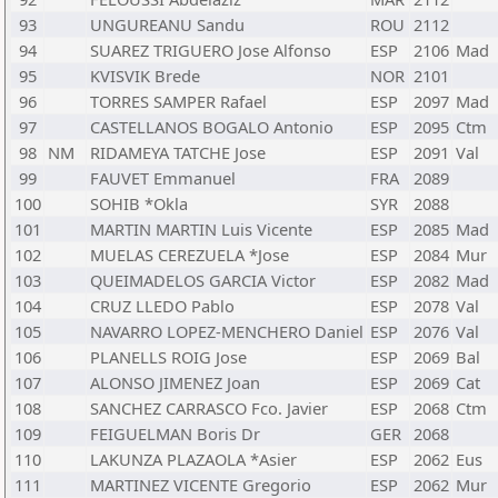
93
UNGUREANU Sandu
ROU
2112
94
SUAREZ TRIGUERO Jose Alfonso
ESP
2106
Mad
95
KVISVIK Brede
NOR
2101
96
TORRES SAMPER Rafael
ESP
2097
Mad
97
CASTELLANOS BOGALO Antonio
ESP
2095
Ctm
98
NM
RIDAMEYA TATCHE Jose
ESP
2091
Val
99
FAUVET Emmanuel
FRA
2089
100
SOHIB *Okla
SYR
2088
101
MARTIN MARTIN Luis Vicente
ESP
2085
Mad
102
MUELAS CEREZUELA *Jose
ESP
2084
Mur
103
QUEIMADELOS GARCIA Victor
ESP
2082
Mad
104
CRUZ LLEDO Pablo
ESP
2078
Val
105
NAVARRO LOPEZ-MENCHERO Daniel
ESP
2076
Val
106
PLANELLS ROIG Jose
ESP
2069
Bal
107
ALONSO JIMENEZ Joan
ESP
2069
Cat
108
SANCHEZ CARRASCO Fco. Javier
ESP
2068
Ctm
109
FEIGUELMAN Boris Dr
GER
2068
110
LAKUNZA PLAZAOLA *Asier
ESP
2062
Eus
111
MARTINEZ VICENTE Gregorio
ESP
2062
Mur