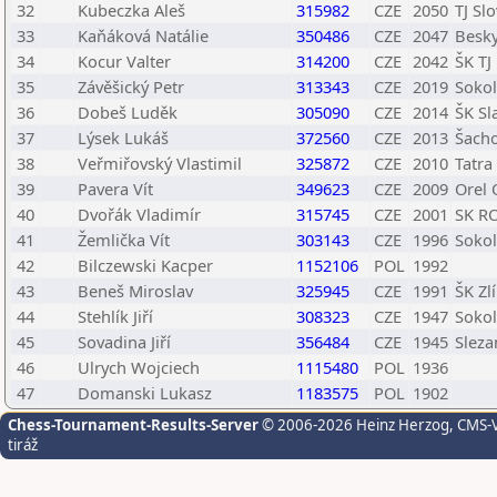
32
Kubeczka Aleš
315982
CZE
2050
TJ Sl
33
Kaňáková Natálie
350486
CZE
2047
Besky
34
Kocur Valter
314200
CZE
2042
ŠK TJ
35
Závěšický Petr
313343
CZE
2019
Soko
36
Dobeš Luděk
305090
CZE
2014
ŠK Sl
37
Lýsek Lukáš
372560
CZE
2013
Šacho
38
Veřmiřovský Vlastimil
325872
CZE
2010
Tatra
39
Pavera Vít
349623
CZE
2009
Orel 
40
Dvořák Vladimír
315745
CZE
2001
SK R
41
Žemlička Vít
303143
CZE
1996
Sokol
42
Bilczewski Kacper
1152106
POL
1992
43
Beneš Miroslav
325945
CZE
1991
ŠK Zl
44
Stehlík Jiří
308323
CZE
1947
Sokol
45
Sovadina Jiří
356484
CZE
1945
Sleza
46
Ulrych Wojciech
1115480
POL
1936
47
Domanski Lukasz
1183575
POL
1902
Chess-Tournament-Results-Server
© 2006-2026 Heinz Herzog
, CMS-
tiráž