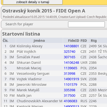
Ostravský koník 2015 - FIDE Open A
Poslední aktualizace10.05.2015 14:40:09, Creator/Last Upload: Czech Republic
Search for player
Startovní listina
Čís.
Jméno
FideID
FED
Rtg
1
GM
Kislinsky Alexey
14108801
CZE
2499
SK Sl
2
IM
Plát Vojtěch
325740
CZE
2451
TŽ Tř
3
IM
Šimáček Pavel
307165
CZE
2438
Šacho
4
IM
Shkuran Daniil
14106248
UKR
2386
5
Mroziak Maciej
1139665
POL
2354
6
IM
Vesselovsky Serguei
313998
CZE
2353
Besky
7
FM
Vojtek Vladimir
14901919
SVK
2338
8
IM
Jaworski Miroslaw
1101579
POL
2288
9
FM
Marek Matyáš
335398
CZE
2283
Mezin
10
FM
Malík Jan
317500
CZE
2257
ŠK Sl
11
IM
Chudinovskikh Alexander M
4106083
RUS
2246
12
IM
Kantorik Marian
14900513
SVK
2229