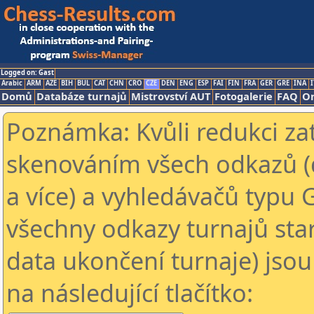
Logged on: Gast
Arabic
ARM
AZE
BIH
BUL
CAT
CHN
CRO
CZE
DEN
ENG
ESP
FAI
FIN
FRA
GER
GRE
INA
I
Domů
Databáze turnajů
Mistrovství AUT
Fotogalerie
FAQ
On
Poznámka: Kvůli redukci za
skenováním všech odkazů (
a více) a vyhledávačů typu 
všechny odkazy turnajů star
data ukončení turnaje) jsou
na následující tlačítko: