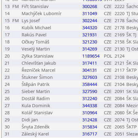
13
FM
Fiřt Stanislav
300268
CZE
2222
Šacho
14
Machýček Lubomír
311049
CZE
2220
TJ St
15
FM
Lys Josef
302244
CZE
2178
Šacho
16
Kubík Michael
344320
CZE
2178
Besky
17
Rakús Pavel
321931
CZE
2169
ŠK TJ
18
Očkay Tomáš
321230
CZE
2158
ŠK Sl
19
Veselý Martin
314269
CZE
2130
TJ Os
20
Zylka Stanislaw
1189654
POL
2124
21
Chlevišťan Jakub
317411
CZE
2121
ŠK Sl
22
Řezníček Marcel
304131
CZE
2117
ŠKTP
23
Štukner Šimon
327603
CZE
2108
Besky
24
Štěpán Patrik
358444
CZE
2104
Besky
25
Sieber Martin
327590
CZE
2091
SK Sl
26
Dostál Radim
312240
CZE
2084
ŠK Sl
27
Kula Dominik
344338
CZE
2084
Mezin
28
Kolář Stanislav
310964
CZE
2080
ŠK Š
29
Didi Jan
312428
CZE
2074
TJ Os
30
Šnyta Zdeněk
315834
CZE
2065
ŠKTP
31
Záleský Karel
316717
CZE
2051
Sleza