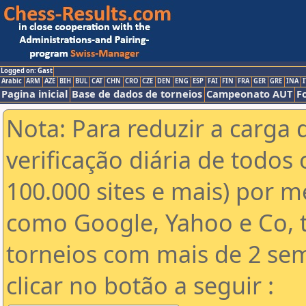
Logged on: Gast
Arabic
ARM
AZE
BIH
BUL
CAT
CHN
CRO
CZE
DEN
ENG
ESP
FAI
FIN
FRA
GER
GRE
INA
I
Pagina inicial
Base de dados de torneios
Campeonato AUT
F
Nota: Para reduzir a carga 
verificação diária de todos 
100.000 sites e mais) por 
como Google, Yahoo e Co, t
torneios com mais de 2 se
clicar no botão a seguir :