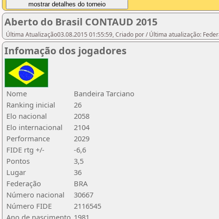
Aberto do Brasil CONTAUD 2015
Última Atualização03.08.2015 01:55:59, Criado por / Última atualização: Feder
Infomação dos jogadores
Nome
Bandeira Tarciano
Ranking inicial
26
Elo nacional
2058
Elo internacional
2104
Performance
2029
FIDE rtg +/-
-6,6
Pontos
3,5
Lugar
36
Federação
BRA
Número nacional
30667
Número FIDE
2116545
Ano de nascimento
1981