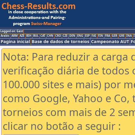
Logged on: Gast
Arabic
ARM
AZE
BIH
BUL
CAT
CHN
CRO
CZE
DEN
ENG
ESP
FAI
FIN
FRA
GER
GRE
INA
I
Pagina inicial
Base de dados de torneios
Campeonato AUT
F
Nota: Para reduzir a carga 
verificação diária de todos 
100.000 sites e mais) por 
como Google, Yahoo e Co, t
torneios com mais de 2 se
clicar no botão a seguir :