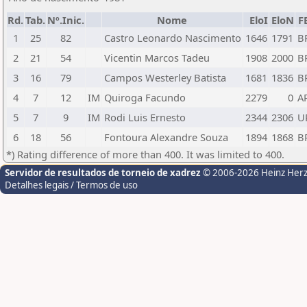
Rd.
Tab.
Nº.Inic.
Nome
EloI
EloN
F
1
25
82
Castro Leonardo Nascimento
1646
1791
B
2
21
54
Vicentin Marcos Tadeu
1908
2000
B
3
16
79
Campos Westerley Batista
1681
1836
B
4
7
12
IM
Quiroga Facundo
2279
0
A
5
7
9
IM
Rodi Luis Ernesto
2344
2306
U
6
18
56
Fontoura Alexandre Souza
1894
1868
B
*) Rating difference of more than 400. It was limited to 400.
Servidor de resultados de torneio de xadrez
© 2006-2026 Heinz Her
Detalhes legais / Termos de uso