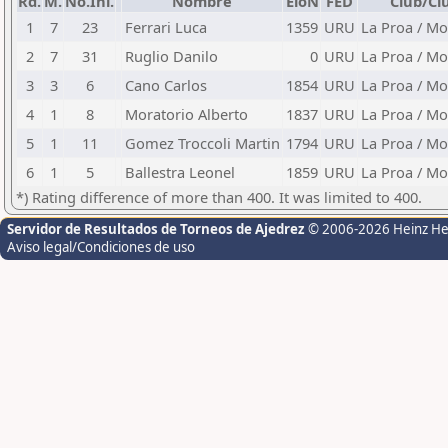
Rd.
M.
No.Ini.
Nombre
EloN
FED
Club/Ci
1
7
23
Ferrari Luca
1359
URU
La Proa / M
2
7
31
Ruglio Danilo
0
URU
La Proa / M
3
3
6
Cano Carlos
1854
URU
La Proa / M
4
1
8
Moratorio Alberto
1837
URU
La Proa / M
5
1
11
Gomez Troccoli Martin
1794
URU
La Proa / M
6
1
5
Ballestra Leonel
1859
URU
La Proa / M
*) Rating difference of more than 400. It was limited to 400.
Servidor de Resultados de Torneos de Ajedrez
© 2006-2026 Heinz H
Aviso legal/Condiciones de uso