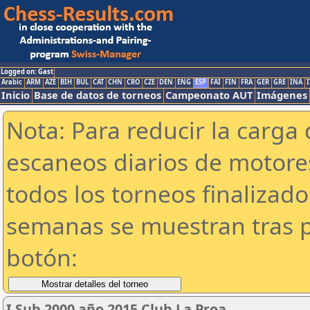
Logged on: Gast
Arabic
ARM
AZE
BIH
BUL
CAT
CHN
CRO
CZE
DEN
ENG
ESP
FAI
FIN
FRA
GER
GRE
INA
I
Inicio
Base de datos de torneos
Campeonato AUT
Imágenes
Nota: Para reducir la carga 
escaneos diarios de motor
todos los torneos finalizad
semanas se muestran tras p
botón:
I Sub 2000 año 2015 Club La Proa