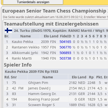
European Senior Team Chess Championship 
Die Seite wurde zuletzt aktualisiert am 16.08.2015 09:32:12, Ersteller: Wiener
Teamaufstellung mit Einzelergebnissen
24. Turku (EloDS:1970, Kapitän: RANKI Martti / Wtg1: 9 
Br.
Name
Elo
Land
FideID
1
2
3
4
5
6
7
8
9
1
Kauko Pekka
2039
FIN
504165
0
0
½
½
1
1
0
½
½
2
Rantanen Veikko
1957
FIN
506770
½
0
½
½
1
½
0
1
0
3
Alkkiomaki Jyrki
1942
FIN
506893
1
½
0
1
0
1
1
½
½
4
Ranki Martti
1940
FIN
503738
0
0
0
½
1
0
1
½
½
Spieler Info
Kauko Pekka 2039 FIN Rp:1933
Rd.
Snr
Name
Elo
Land
Rp
Pkt.
Er
1
75
Ghijsen Pim
2182
NED
2248
5
w
2
42
FM
James David J
2154
WLS
2174
4,5
s
3
83
Hamm Georg Dr.
2131
GER
2144
3,5
s
4
194
Boeing Franz-Josef
0
GER
1829
1,5
w
5
31
Scowen Roger S
1889
ENG
1628
0,5
w