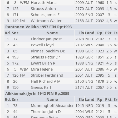
6
8
WFM
Horvath Maria
2009
AUT
1960
1,5
s
7
125
Strauss Anton
2170
AUT
2093
4,5
w
8
171
Scholes James E
2090
ENG
2007
3
s
9
149
IM
Wittmann Walter
2158
AUT
2092
4,5
w
Rantanen Veikko 1957 FIN Rp:1993
Rd.
Snr
Name
Elo
Land
Rp
Pkt.
Er
1
77
Lindner Jan-Joost
2078
NED
2102
3
s
2
43
Powell Lloyd
2107
WLS
2040
3,5
w
3
85
Kirmas Joachim Dr.
1998
GER
1923
2,5
w
4
193
Strauss Peter Dr.
1829
GER
1851
2,5
s
5
172
Ewart Brian R
1888
ENG
1921
4,5
s
6
5
WIM
Mira Helene
2051
AUT
2086
4,5
w
7
126
FM
Strobel Ferdinand
2051
AUT
2095
5
s
8
26
Hall Richard V M
2150
ENG
1879
3,5
w
9
150
Gneiss Karl
2174
AUT
2067
5,5
s
Alkkiomaki Jyrki 1942 FIN Rp:2059
Rd.
Snr
Name
Elo
Land
Rp
Pkt.
Er
1
78
Munninghoff Alexander
1945
NED
2019
3
w
2
44
Thornton John D
2004
WLS
2121
5
s
3
86
Swoboda Peter
2000
GER
2003
3,5
s