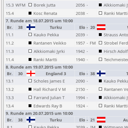
15.3
WFM
Borek Jutta
2056
-
Alkkiomaki J
15.4
Kosc Renata
2038
-
Ranki Martti
7. Runde am 18.07.2015 um 10:00
Br.
38
Turku
Elo
-
20
W
11.1
Kauko Pekka
2039
-
Strauss Ant
11.2
Rantanen Veikko
1957
-
FM
Strobel Fer
11.3
Alkkiomaki Jyrki
1942
-
Hirsch Adolf
11.4
Ranki Martti
1940
-
Teichmeiste
8. Runde am 19.07.2015 um 10:00
Br.
30
England 3
Elo
-
38
T
13.1
Scholes James E
2090
-
Kauko Pekk
13.2
Hall Richard V M
2150
-
Rantanen V
13.3
Farrand Julian T
1994
-
Alkkiomaki J
13.4
Edwards Ray B
1924
-
Ranki Martti
9. Runde am 20.07.2015 um 10:00
Br.
38
Turku
Elo
-
21
Aus
8.1
Kauko Pekka
2039
-
IM
Wittmann W