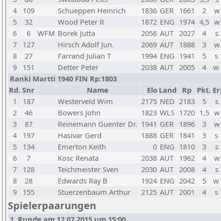
4
109
Schueppen Heinrich
1836
GER
1661
2
w
5
32
Wood Peter R
1872
ENG
1974
4,5
w
6
6
WFM
Borek Jutta
2056
AUT
2027
4
s
7
127
Hirsch Adolf Jun.
2069
AUT
1888
3
w
8
27
Farrand Julian T
1994
ENG
1941
5
s
9
151
Detter Peter
2038
AUT
2005
4
w
Ranki Martti 1940 FIN Rp:1803
Rd.
Snr
Name
Elo
Land
Rp
Pkt.
Er
1
187
Westerveld Wim
2175
NED
2183
5
s
2
46
Bowers John
1823
WLS
1720
1,5
w
3
87
Reinemann Guenter Dr.
1941
GER
1896
3
w
4
197
Hasivar Gerd
1888
GER
1841
3
s
5
134
Emerton Keith
0
ENG
1810
3
s
6
7
Kosc Renata
2038
AUT
1962
4
w
7
128
Teichmeister Sven
2030
AUT
2008
4
s
8
28
Edwards Ray B
1924
ENG
2042
5
w
9
155
Stuerzenbaum Arthur
2125
AUT
2001
4
s
Spielerpaarungen
1. Runde am 12.07.2015 um 15:00