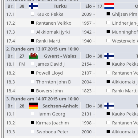
Br.
38
Turku
Elo
-
17
O
17.1
Kauko Pekka
2039
-
Ghijsen Pim
17.2
Rantanen Veikko
1957
-
Lindner Jan-
17.3
Alkkiomaki Jyrki
1942
-
Munninghof
17.4
Ranki Martti
1940
-
Westerveld
2. Runde am 13.07.2015 um 10:00
Br.
27
Gwent - Wales
Elo
-
38
T
18.1
FM
James David J
2154
-
Kauko Pekk
18.2
Powell Lloyd
2107
-
Rantanen V
18.3
Thornton John D
2004
-
Alkkiomaki J
18.4
Bowers John
1823
-
Ranki Martti
3. Runde am 14.07.2015 um 10:00
Br.
28
Sachsen-Anhalt
Elo
-
38
T
19.1
Hamm Georg
2131
-
Kauko Pekk
19.2
Kirmas Joachim
1998
-
Rantanen V
19.3
Swoboda Peter
2000
-
Alkkiomaki J