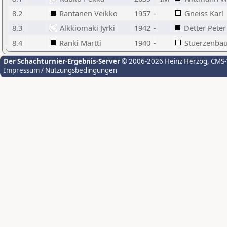
8.2
Rantanen Veikko
1957
-
Gneiss Karl
8.3
Alkkiomaki Jyrki
1942
-
Detter Peter
8.4
Ranki Martti
1940
-
Stuerzenba
Der Schachturnier-Ergebnis-Server
© 2006-2026 Heinz Herzog
, CMS
Impressum / Nutzungsbedingungen