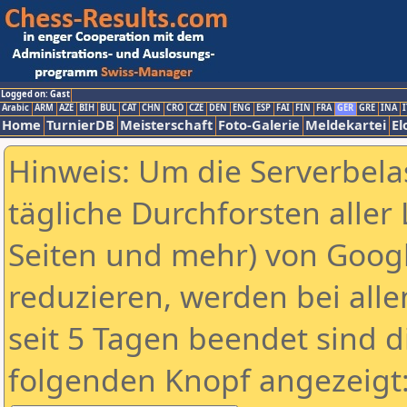
Logged on: Gast
Arabic
ARM
AZE
BIH
BUL
CAT
CHN
CRO
CZE
DEN
ENG
ESP
FAI
FIN
FRA
GER
GRE
INA
I
Home
TurnierDB
Meisterschaft
Foto-Galerie
Meldekartei
El
Hinweis: Um die Serverbela
tägliche Durchforsten aller 
Seiten und mehr) von Goog
reduzieren, werden bei alle
seit 5 Tagen beendet sind d
folgenden Knopf angezeigt