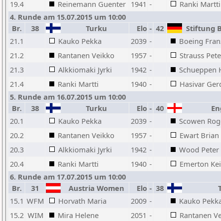
19.4
Reinemann Guenter
1941
-
Ranki Martti
4. Runde am 15.07.2015 um 10:00
Br.
38
Turku
Elo
-
42
Stiftung B
21.1
Kauko Pekka
2039
-
Boeing Fran
21.2
Rantanen Veikko
1957
-
Strauss Pete
21.3
Alkkiomaki Jyrki
1942
-
Schueppen H
21.4
Ranki Martti
1940
-
Hasivar Ger
5. Runde am 16.07.2015 um 10:00
Br.
38
Turku
Elo
-
40
Eng
20.1
Kauko Pekka
2039
-
Scowen Rog
20.2
Rantanen Veikko
1957
-
Ewart Brian
20.3
Alkkiomaki Jyrki
1942
-
Wood Peter
20.4
Ranki Martti
1940
-
Emerton Kei
6. Runde am 17.07.2015 um 10:00
Br.
31
Austria Women
Elo
-
38
T
15.1
WFM
Horvath Maria
2009
-
Kauko Pekk
15.2
WIM
Mira Helene
2051
-
Rantanen V