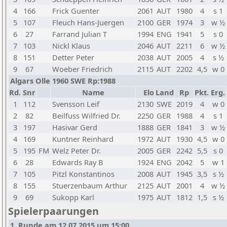
4
166
Frick Guenter
2061
AUT
1980
4
s 1
5
107
Fleuch Hans-Juergen
2100
GER
1974
3
w ½
6
27
Farrand Julian T
1994
ENG
1941
5
s 0
7
103
Nickl Klaus
2046
AUT
2211
6
w ½
8
151
Detter Peter
2038
AUT
2005
4
s ½
9
67
Woeber Friedrich
2115
AUT
2202
4,5
w 0
Algars Olle 1960 SWE Rp:1988
Rd.
Snr
Name
Elo
Land
Rp
Pkt.
Erg.
1
112
Svensson Leif
2130
SWE
2019
4
w 0
2
82
Beilfuss Wilfried Dr.
2250
GER
1988
4
s 1
3
197
Hasivar Gerd
1888
GER
1841
3
w ½
4
169
Kuntner Reinhard
1972
AUT
1930
4,5
w 0
5
195
FM
Welz Peter Dr.
2005
GER
2242
5,5
s 0
6
28
Edwards Ray B
1924
ENG
2042
5
w 1
7
105
Pitzl Konstantinos
2008
AUT
1945
3,5
s ½
8
155
Stuerzenbaum Arthur
2125
AUT
2001
4
w ½
9
69
Sukopp Karl
1975
AUT
1812
1,5
s ½
Spielerpaarungen
1. Runde am 12.07.2015 um 15:00