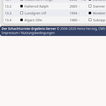
13.2
Hallerod Ralph
2065
-
Danner
13.3
Lundgren Ulf
1994
-
Woeber 
13.4
Algars Olle
1960
-
Sukopp 
Der Schachturnier-Ergebnis-Server
© 2006-2026 Heinz Herzog
, CMS
Impressum / Nutzungsbedingungen