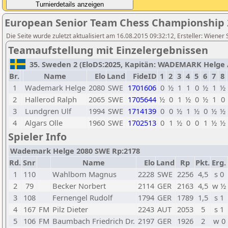
European Senior Team Chess Championship 
Die Seite wurde zuletzt aktualisiert am 16.08.2015 09:32:12, Ersteller: Wiener
Teamaufstellung mit Einzelergebnissen
35. Sweden 2 (EloDS:2025, Kapitän: WADEMARK Helge / 
Br.
Name
Elo
Land
FideID
1
2
3
4
5
6
7
8
1
Wademark Helge
2080
SWE
1701606
0
½
1
1
0
½
1
½
2
Hallerod Ralph
2065
SWE
1705644
½
0
1
½
0
½
1
0
3
Lundgren Ulf
1994
SWE
1714139
0
0
½
1
½
0
½
½
4
Algars Olle
1960
SWE
1702513
0
1
½
0
0
1
½
½
Spieler Info
Wademark Helge 2080 SWE Rp:2178
Rd.
Snr
Name
Elo
Land
Rp
Pkt.
Erg.
1
110
Wahlbom Magnus
2228
SWE
2256
4,5
s 0
2
79
Becker Norbert
2114
GER
2163
4,5
w ½
3
108
Fernengel Rudolf
1794
GER
1789
1,5
s 1
4
167
FM
Pilz Dieter
2243
AUT
2053
5
s 1
5
106
FM
Baumbach Friedrich Dr.
2197
GER
1926
2
w 0