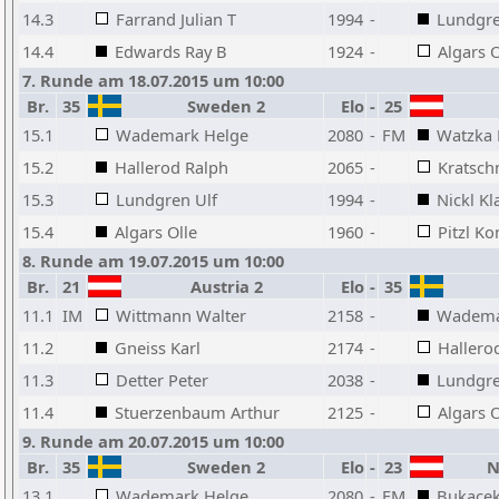
14.3
Farrand Julian T
1994
-
Lundgre
14.4
Edwards Ray B
1924
-
Algars O
7. Runde am 18.07.2015 um 10:00
Br.
35
Sweden 2
Elo
-
25
15.1
Wademark Helge
2080
-
FM
Watzka 
15.2
Hallerod Ralph
2065
-
Kratsch
15.3
Lundgren Ulf
1994
-
Nickl Kl
15.4
Algars Olle
1960
-
Pitzl Ko
8. Runde am 19.07.2015 um 10:00
Br.
21
Austria 2
Elo
-
35
11.1
IM
Wittmann Walter
2158
-
Wadema
11.2
Gneiss Karl
2174
-
Hallero
11.3
Detter Peter
2038
-
Lundgre
11.4
Stuerzenbaum Arthur
2125
-
Algars O
9. Runde am 20.07.2015 um 10:00
Br.
35
Sweden 2
Elo
-
23
Ni
13.1
Wademark Helge
2080
-
FM
Bukacek