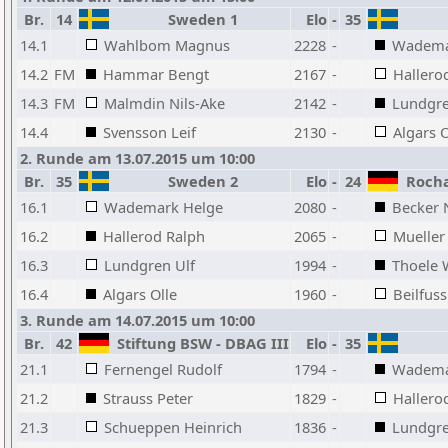
Br.
14
Sweden 1
Elo
-
35
14.1
Wahlbom Magnus
2228
-
Wadema
14.2
FM
Hammar Bengt
2167
-
Hallero
14.3
FM
Malmdin Nils-Ake
2142
-
Lundgre
14.4
Svensson Leif
2130
-
Algars O
2. Runde am 13.07.2015 um 10:00
Br.
35
Sweden 2
Elo
-
24
Rochad
16.1
Wademark Helge
2080
-
Becker 
16.2
Hallerod Ralph
2065
-
Mueller
16.3
Lundgren Ulf
1994
-
Thoele 
16.4
Algars Olle
1960
-
Beilfuss
3. Runde am 14.07.2015 um 10:00
Br.
42
Stiftung BSW - DBAG III
Elo
-
35
21.1
Fernengel Rudolf
1794
-
Wadema
21.2
Strauss Peter
1829
-
Hallero
21.3
Schueppen Heinrich
1836
-
Lundgre