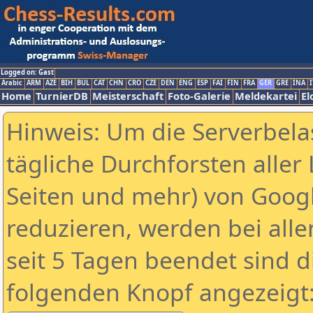
Logged on: Gast
Arabic
ARM
AZE
BIH
BUL
CAT
CHN
CRO
CZE
DEN
ENG
ESP
FAI
FIN
FRA
GER
GRE
INA
I
Home
TurnierDB
Meisterschaft
Foto-Galerie
Meldekartei
El
Hinweis: Um die Serverbela
tägliche Durchforsten aller 
Seiten und mehr) von Goog
reduzieren, werden bei alle
seit 5 Tagen beendet sind d
folgenden Knopf angezeigt