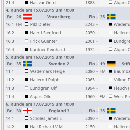
21.4
Hasivar Gerd
1888
-
Algars O
4. Runde am 15.07.2015 um 10:00
Br.
26
Vorarlberg
Elo
-
35
16.1
FM
Pilz Dieter
2243
-
Wadema
16.2
Haertl Siegfried
2050
-
Hallero
16.3
Frick Guenter
2061
-
Lundgre
16.4
Kuntner Reinhard
1972
-
Algars O
5. Runde am 16.07.2015 um 10:00
Br.
35
Sweden 2
Elo
-
19
Stif
11.1
Wademark Helge
2080
-
FM
Baumbac
11.2
Hallerod Ralph
2065
-
Villing 
11.3
Lundgren Ulf
1994
-
Fleuch 
11.4
Algars Olle
1960
-
FM
Welz Pe
6. Runde am 17.07.2015 um 10:00
Br.
30
England 3
Elo
-
35
14.1
Scholes James E
2090
-
Wadema
14.2
Hall Richard V M
2150
-
Hallero