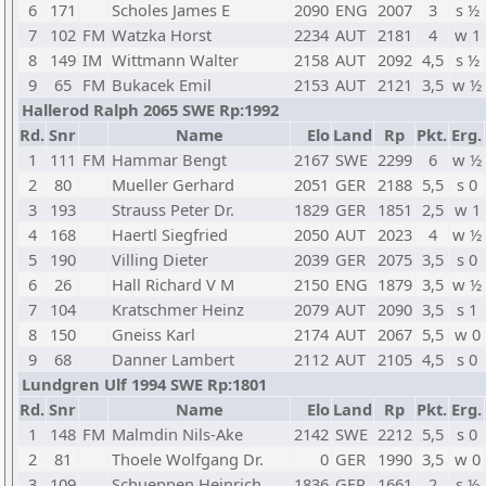
6
171
Scholes James E
2090
ENG
2007
3
s ½
7
102
FM
Watzka Horst
2234
AUT
2181
4
w 1
8
149
IM
Wittmann Walter
2158
AUT
2092
4,5
s ½
9
65
FM
Bukacek Emil
2153
AUT
2121
3,5
w ½
Hallerod Ralph 2065 SWE Rp:1992
Rd.
Snr
Name
Elo
Land
Rp
Pkt.
Erg.
1
111
FM
Hammar Bengt
2167
SWE
2299
6
w ½
2
80
Mueller Gerhard
2051
GER
2188
5,5
s 0
3
193
Strauss Peter Dr.
1829
GER
1851
2,5
w 1
4
168
Haertl Siegfried
2050
AUT
2023
4
w ½
5
190
Villing Dieter
2039
GER
2075
3,5
s 0
6
26
Hall Richard V M
2150
ENG
1879
3,5
w ½
7
104
Kratschmer Heinz
2079
AUT
2090
3,5
s 1
8
150
Gneiss Karl
2174
AUT
2067
5,5
w 0
9
68
Danner Lambert
2112
AUT
2105
4,5
s 0
Lundgren Ulf 1994 SWE Rp:1801
Rd.
Snr
Name
Elo
Land
Rp
Pkt.
Erg.
1
148
FM
Malmdin Nils-Ake
2142
SWE
2212
5,5
s 0
2
81
Thoele Wolfgang Dr.
0
GER
1990
3,5
w 0
3
109
Schueppen Heinrich
1836
GER
1661
2
s ½