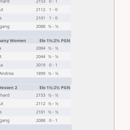
nhard
2153
0 - 1
ut
2112
1 - 0
s
2101
1 - 0
fgang
2088
½ - ½
any Women
Elo
1½:2½
PGN
a
2084
½ - ½
t
2044
½ - ½
na
2019
0 - 1
 Andrea
1899
½ - ½
essen 2
Elo
1½:2½
PGN
nhard
2153
½ - ½
ut
2112
½ - ½
s
2101
½ - ½
fgang
2088
0 - 1