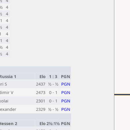
½
4
½
4
½
4
1
4
½
4
1
4
1
4
½
4
½
4
ussia 1
Elo
1 : 3
PGN
ri S
2437
½ - ½
PGN
dimir V
2473
0 - 1
PGN
olai
2301
0 - 1
PGN
lexander
2329
½ - ½
PGN
essen 2
Elo
2½:1½
PGN