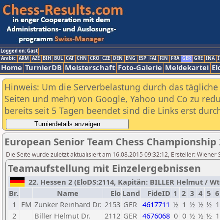
Logged on: Gast
Arabic
ARM
AZE
BIH
BUL
CAT
CHN
CRO
CZE
DEN
ENG
ESP
FAI
FIN
FRA
GER
GRE
INA
I
Home
TurnierDB
Meisterschaft
Foto-Galerie
Meldekartei
El
Hinweis: Um die Serverbelastung durch das tägliche D
Seiten und mehr) von Google, Yahoo und Co zu reduz
bereits seit 5 Tagen beendet sind die Links erst dur
European Senior Team Chess Championship 
Die Seite wurde zuletzt aktualisiert am 16.08.2015 09:32:12, Ersteller: Wiener
Teamaufstellung mit Einzelergebnissen
22. Hessen 2 (EloDS:2114, Kapitän: BILLER Helmut / Wtg
Br.
Name
Elo
Land
FideID
1
2
3
4
5
6
1
FM
Zunker Reinhard Dr.
2153
GER
4617711
½
1
½
½
½
1
2
Biller Helmut Dr.
2112
GER
4676068
0
0
½
½
½
1