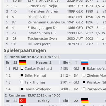
1
180
IM
Zakharov Alexander
2329
RUS
2077
2
s 
2
118
Ozmen Halil Nejat
1887
TUR
1934
4,5
w 
3
146
Hafenstein Andrea
1899
GER
1889
2
s 
4
51
Ristoja Aulikki
1637
FIN
1690
1,5
w 
5
87
Reinemann Guenter Dr.
1941
GER
1896
3
s 
6
41
Fritsch Juergen Dr.
1866
GER
1707
3
s 
7
29
Davison Colin F S
1998
ENG
2012
3,5
w 
8
128
Teichmeister Sven
2030
AUT
2008
4
w 
9
101
Illi Hans-Joerg
2078
SUI
2067
3
s 
Spielerpaarungen
1. Runde am 12.07.2015 um 15:00
Br.
22
Hessen 2
Elo
-
1
R
1.1
FM
Zunker Reinhard
2153
-
GM
Balashov Yu
1.2
Biller Helmut
2112
-
IM
Zhelnin Vla
1.3
Falk Thomas
2101
-
GM
Pushkov Nik
1.4
Haase Wolfgang
2088
-
IM
Zakharov A
2. Runde am 13.07.2015 um 10:00
Br.
32
Turkey
Elo
-
22
H