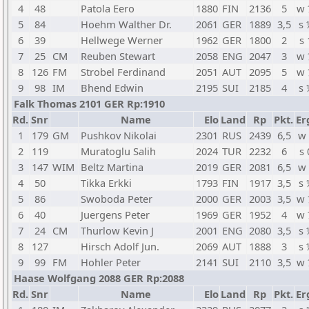
4
48
Patola Eero
1880
FIN
2136
5
w 
5
84
Hoehm Walther Dr.
2061
GER
1889
3,5
s 
6
39
Hellwege Werner
1962
GER
1800
2
s 
7
25
CM
Reuben Stewart
2058
ENG
2047
3
w 
8
126
FM
Strobel Ferdinand
2051
AUT
2095
5
w 
9
98
IM
Bhend Edwin
2195
SUI
2185
4
s 
Falk Thomas 2101 GER Rp:1910
Rd.
Snr
Name
Elo
Land
Rp
Pkt.
Er
1
179
GM
Pushkov Nikolai
2301
RUS
2439
6,5
w 
2
119
Muratoglu Salih
2024
TUR
2232
6
s 
3
147
WIM
Beltz Martina
2019
GER
2081
6,5
w 
4
50
Tikka Erkki
1793
FIN
1917
3,5
s 
5
86
Swoboda Peter
2000
GER
2003
3,5
w 
6
40
Juergens Peter
1969
GER
1952
4
w 
7
24
CM
Thurlow Kevin J
2001
ENG
2080
3,5
s 
8
127
Hirsch Adolf Jun.
2069
AUT
1888
3
s 
9
99
FM
Hohler Peter
2141
SUI
2110
3,5
w 
Haase Wolfgang 2088 GER Rp:2088
Rd.
Snr
Name
Elo
Land
Rp
Pkt.
Er