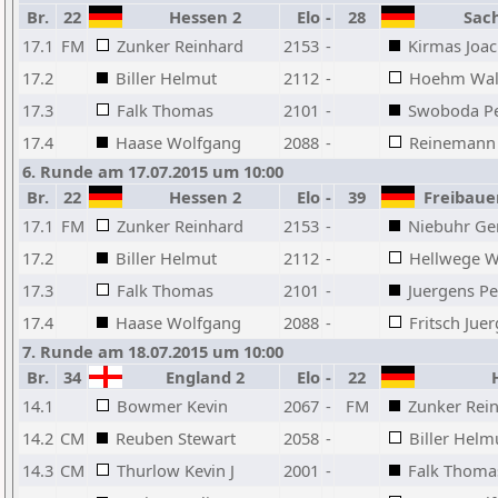
Br.
22
Hessen 2
Elo
-
28
Sach
17.1
FM
Zunker Reinhard
2153
-
Kirmas Joa
17.2
Biller Helmut
2112
-
Hoehm Wal
17.3
Falk Thomas
2101
-
Swoboda Pe
17.4
Haase Wolfgang
2088
-
Reinemann
6. Runde am 17.07.2015 um 10:00
Br.
22
Hessen 2
Elo
-
39
Freibaue
17.1
FM
Zunker Reinhard
2153
-
Niebuhr Ge
17.2
Biller Helmut
2112
-
Hellwege W
17.3
Falk Thomas
2101
-
Juergens Pe
17.4
Haase Wolfgang
2088
-
Fritsch Jue
7. Runde am 18.07.2015 um 10:00
Br.
34
England 2
Elo
-
22
H
14.1
Bowmer Kevin
2067
-
FM
Zunker Rei
14.2
CM
Reuben Stewart
2058
-
Biller Helm
14.3
CM
Thurlow Kevin J
2001
-
Falk Thoma