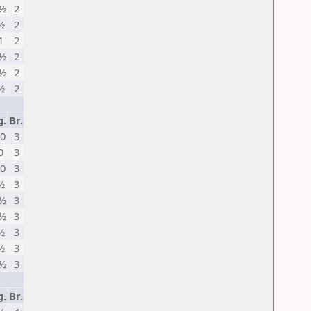
½
2
½
2
1
2
½
2
½
2
½
2
g.
Br.
0
3
0
3
0
3
½
3
½
3
½
3
½
3
½
3
½
3
g.
Br.