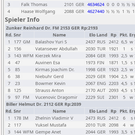
3
Falk Thomas
2101
GER
4634624
0
0
0
½
½
½
4
Haase Wolfgang
2088
GER
4627440
½
½
½
1
½
1
Spieler Info
Zunker Reinhard Dr. FM 2153 GER Rp:2193
Rd.
Snr
Name
Elo
Land
Rp
Pkt.
Er
1
177
GM
Balashov Yuri S
2437
RUS
2412
6,5
w 
2
156
Vatansever Abdullah
2030
TUR
1921
1
s 
3
143
WFM
Kierzek Mira
2084
GER
1993
2,5
w 
4
47
Auvinen Esa
1973
FIN
1871
1,5
s 
5
85
Kirmas Joachim Dr.
1998
GER
1923
2,5
w 
6
38
Niebuhr Gerd
2029
GER
1904
2,5
w 
7
23
Bowmer Kevin
2067
ENG
2203
4,5
s 
8
125
Strauss Anton
2170
AUT
2093
4,5
s 
9
97
FM
Vucenovic Dragomir
2229
SUI
2301
5
w 
Biller Helmut Dr. 2112 GER Rp:2039
Rd.
Snr
Name
Elo
Land
Rp
Pkt.
Er
1
178
IM
Zhelnin Vladimir V
2473
RUS
2412
6
s 
2
117
Yuksel Mustafa
2010
TUR
2098
4
w 
3
144
WFM
Gempe Anet
2044
GER
1993
3,5
s 