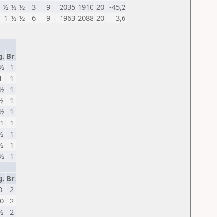
½
½
½
3
9
2035
1910
20
-45,2
1
½
½
6
9
1963
2088
20
3,6
g.
Br.
½
1
1
1
½
1
½
1
½
1
1
1
½
1
½
1
½
1
g.
Br.
0
2
0
2
½
2