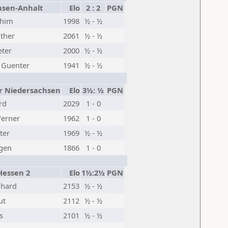
sen-Anhalt
Elo
2 : 2
PGN
chim
1998
½ - ½
ther
2061
½ - ½
ter
2000
½ - ½
 Guenter
1941
½ - ½
r Niedersachsen
Elo
3½: ½
PGN
rd
2029
1 - 0
erner
1962
1 - 0
ter
1969
½ - ½
rgen
1866
1 - 0
essen 2
Elo
1½:2½
PGN
nhard
2153
½ - ½
ut
2112
½ - ½
s
2101
½ - ½