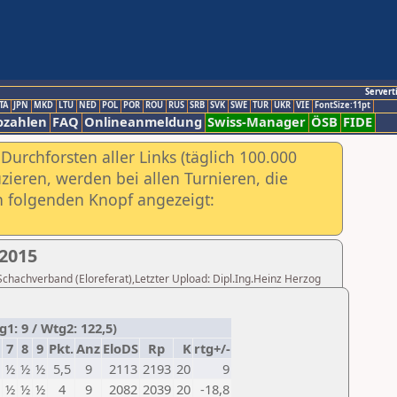
Servert
TA
JPN
MKD
LTU
NED
POL
POR
ROU
RUS
SRB
SVK
SWE
TUR
UKR
VIE
FontSize:11pt
ozahlen
FAQ
Onlineanmeldung
Swiss-Manager
ÖSB
FIDE
urchforsten aller Links (täglich 100.000
ieren, werden bei allen Turnieren, die
ch folgenden Knopf angezeigt:
2015
 Schachverband (Eloreferat),Letzter Upload: Dipl.Ing.Heinz Herzog
1: 9 / Wtg2: 122,5)
7
8
9
Pkt.
Anz
EloDS
Rp
K
rtg+/-
½
½
½
5,5
9
2113
2193
20
9
½
½
½
4
9
2082
2039
20
-18,8