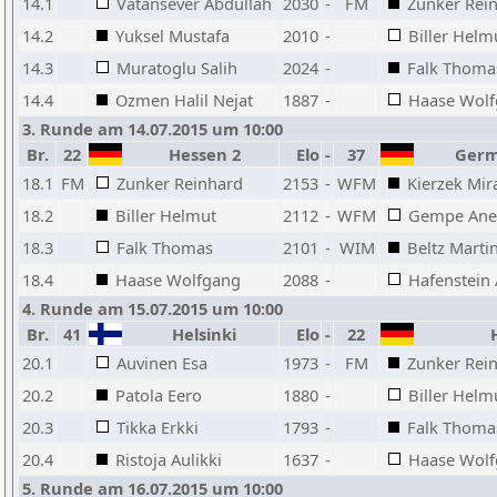
14.1
Vatansever Abdullah
2030
-
FM
Zunker Rei
14.2
Yuksel Mustafa
2010
-
Biller Helm
14.3
Muratoglu Salih
2024
-
Falk Thoma
14.4
Ozmen Halil Nejat
1887
-
Haase Wol
3. Runde am 14.07.2015 um 10:00
Br.
22
Hessen 2
Elo
-
37
Germ
18.1
FM
Zunker Reinhard
2153
-
WFM
Kierzek Mir
18.2
Biller Helmut
2112
-
WFM
Gempe Ane
18.3
Falk Thomas
2101
-
WIM
Beltz Marti
18.4
Haase Wolfgang
2088
-
Hafenstein
4. Runde am 15.07.2015 um 10:00
Br.
41
Helsinki
Elo
-
22
H
20.1
Auvinen Esa
1973
-
FM
Zunker Rei
20.2
Patola Eero
1880
-
Biller Helm
20.3
Tikka Erkki
1793
-
Falk Thoma
20.4
Ristoja Aulikki
1637
-
Haase Wol
5. Runde am 16.07.2015 um 10:00