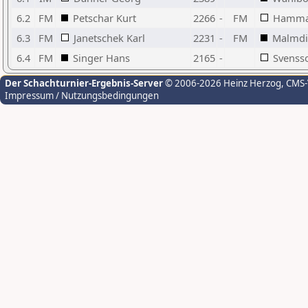
6.2
FM
Petschar Kurt
2266
-
FM
Hamma
6.3
FM
Janetschek Karl
2231
-
FM
Malmdi
6.4
FM
Singer Hans
2165
-
Svensso
Der Schachturnier-Ergebnis-Server
© 2006-2026 Heinz Herzog
, CMS
Impressum / Nutzungsbedingungen