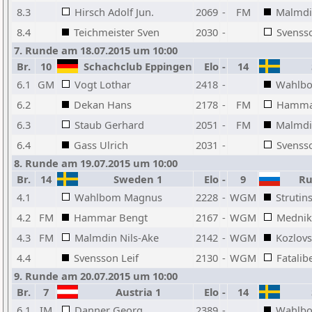
8.3
Hirsch Adolf Jun.
2069
-
FM
Malmdi
8.4
Teichmeister Sven
2030
-
Svensso
7. Runde am 18.07.2015 um 10:00
Br.
10
Schachclub Eppingen
Elo
-
14
6.1
GM
Vogt Lothar
2418
-
Wahlb
6.2
Dekan Hans
2178
-
FM
Hamma
6.3
Staub Gerhard
2051
-
FM
Malmdi
6.4
Gass Ulrich
2031
-
Svensso
8. Runde am 19.07.2015 um 10:00
Br.
14
Sweden 1
Elo
-
9
Ru
4.1
Wahlbom Magnus
2228
-
WGM
Strutin
4.2
FM
Hammar Bengt
2167
-
WGM
Mednik
4.3
FM
Malmdin Nils-Ake
2142
-
WGM
Kozlovs
4.4
Svensson Leif
2130
-
WGM
Fatalib
9. Runde am 20.07.2015 um 10:00
Br.
7
Austria 1
Elo
-
14
6.1
IM
Danner Georg
2389
-
Wahlb