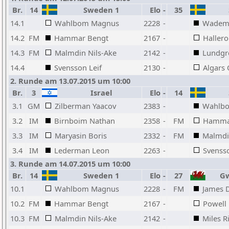
Br.
14
Sweden 1
Elo
-
35
14.1
Wahlbom Magnus
2228
-
Wadema
14.2
FM
Hammar Bengt
2167
-
Hallero
14.3
FM
Malmdin Nils-Ake
2142
-
Lundgr
14.4
Svensson Leif
2130
-
Algars 
2. Runde am 13.07.2015 um 10:00
Br.
3
Israel
Elo
-
14
3.1
GM
Zilberman Yaacov
2383
-
Wahlb
3.2
IM
Birnboim Nathan
2358
-
FM
Hamma
3.3
IM
Maryasin Boris
2332
-
FM
Malmdi
3.4
IM
Lederman Leon
2263
-
Svensso
3. Runde am 14.07.2015 um 10:00
Br.
14
Sweden 1
Elo
-
27
Gwe
10.1
Wahlbom Magnus
2228
-
FM
James D
10.2
FM
Hammar Bengt
2167
-
Powell 
10.3
FM
Malmdin Nils-Ake
2142
-
Miles R