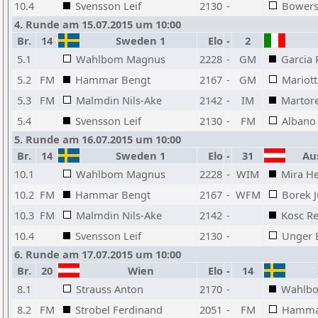
10.4
Svensson Leif
2130
-
Bowers
4. Runde am 15.07.2015 um 10:00
Br.
14
Sweden 1
Elo
-
2
5.1
Wahlbom Magnus
2228
-
GM
Garcia 
5.2
FM
Hammar Bengt
2167
-
GM
Mariott
5.3
FM
Malmdin Nils-Ake
2142
-
IM
Martore
5.4
Svensson Leif
2130
-
FM
Albano
5. Runde am 16.07.2015 um 10:00
Br.
14
Sweden 1
Elo
-
31
Aus
10.1
Wahlbom Magnus
2228
-
WIM
Mira H
10.2
FM
Hammar Bengt
2167
-
WFM
Borek J
10.3
FM
Malmdin Nils-Ake
2142
-
Kosc R
10.4
Svensson Leif
2130
-
Unger 
6. Runde am 17.07.2015 um 10:00
Br.
20
Wien
Elo
-
14
8.1
Strauss Anton
2170
-
Wahlb
8.2
FM
Strobel Ferdinand
2051
-
FM
Hamma