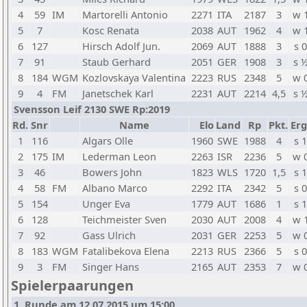
4
59
IM
Martorelli Antonio
2271
ITA
2187
3
w 
5
7
Kosc Renata
2038
AUT
1962
4
w 
6
127
Hirsch Adolf Jun.
2069
AUT
1888
3
s 0
7
91
Staub Gerhard
2051
GER
1908
3
s 
8
184
WGM
Kozlovskaya Valentina
2223
RUS
2348
5
w 
9
4
FM
Janetschek Karl
2231
AUT
2214
4,5
s 
Svensson Leif 2130 SWE Rp:2019
Rd.
Snr
Name
Elo
Land
Rp
Pkt.
Erg
1
116
Algars Olle
1960
SWE
1988
4
s 1
2
175
IM
Lederman Leon
2263
ISR
2236
5
w 
3
46
Bowers John
1823
WLS
1720
1,5
s 1
4
58
FM
Albano Marco
2292
ITA
2342
5
s 0
5
154
Unger Eva
1779
AUT
1686
1
s 1
6
128
Teichmeister Sven
2030
AUT
2008
4
w 
7
92
Gass Ulrich
2031
GER
2253
5
w 
8
183
WGM
Fatalibekova Elena
2213
RUS
2366
5
s 0
9
3
FM
Singer Hans
2165
AUT
2353
7
w 
Spielerpaarungen
1. Runde am 12.07.2015 um 15:00