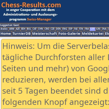
Logged on: Gast
Arabic
ARM
AZE
BIH
BUL
CAT
CHN
CRO
CZE
DEN
ENG
ESP
FAI
FIN
FRA
GER
GRE
INA
I
Home
TurnierDB
Meisterschaft
Foto-Galerie
Meldekartei
El
Hinweis: Um die Serverbela
tägliche Durchforsten aller 
Seiten und mehr) von Goog
reduzieren, werden bei alle
seit 5 Tagen beendet sind d
folgenden Knopf angezeigt