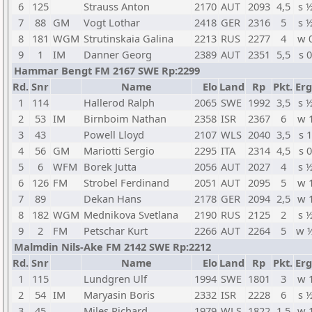
6
125
Strauss Anton
2170
AUT
2093
4,5
s 
7
88
GM
Vogt Lothar
2418
GER
2316
5
s 
8
181
WGM
Strutinskaia Galina
2213
RUS
2277
4
w 
9
1
IM
Danner Georg
2389
AUT
2351
5,5
s 0
Hammar Bengt FM 2167 SWE Rp:2299
Rd.
Snr
Name
Elo
Land
Rp
Pkt.
Erg
1
114
Hallerod Ralph
2065
SWE
1992
3,5
s 
2
53
IM
Birnboim Nathan
2358
ISR
2367
6
w 
3
43
Powell Lloyd
2107
WLS
2040
3,5
s 1
4
56
GM
Mariotti Sergio
2295
ITA
2314
4,5
s 0
5
6
WFM
Borek Jutta
2056
AUT
2027
4
s 
6
126
FM
Strobel Ferdinand
2051
AUT
2095
5
w 
7
89
Dekan Hans
2178
GER
2094
2,5
w 
8
182
WGM
Mednikova Svetlana
2190
RUS
2125
2
s 
9
2
FM
Petschar Kurt
2266
AUT
2264
5
w 
Malmdin Nils-Ake FM 2142 SWE Rp:2212
Rd.
Snr
Name
Elo
Land
Rp
Pkt.
Erg
1
115
Lundgren Ulf
1994
SWE
1801
3
w 
2
54
IM
Maryasin Boris
2332
ISR
2228
6
s 
3
45
Miles Richard
1979
WLS
1822
1,5
w 