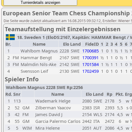
European Senior Team Chess Championship 
Die Seite wurde zuletzt aktualisiert am 16.08.2015 09:32:12, Ersteller: Wiener
Teamaufstellung mit Einzelergebnissen
18. Sweden 1 (EloDS:2167, Kapitän: HAMMAR Bengt / Wt
Br.
Name
Elo
Land
FideID
1
2
3
4
5
6
1
Wahlbom Magnus
2228
SWE
1700685
1
0
1
½
1
½
2
FM
Hammar Bengt
2167
SWE
1700391
½
1
1
0
½
1
3
FM
Malmdin Nils-Ake
2142
SWE
1701584
1
½
1
1
1
0
4
Svensson Leif
2130
SWE
1702459
1
0
1
0
1
1
Spieler Info
Wahlbom Magnus 2228 SWE Rp:2256
Rd.
Snr
Name
Elo
Land
Rp
Pkt.
Erg
1
113
Wademark Helge
2080
SWE
2178
5
w 
2
52
GM
Zilberman Yaacov
2383
ISR
2393
5,5
s 0
3
42
FM
James David J
2154
WLS
2174
4,5
w 
4
55
GM
Garcia Palermo Carlos
2442
ITA
2472
6
w 
5
5
WIM
Mira Helene
2051
AUT
2086
4,5
w 