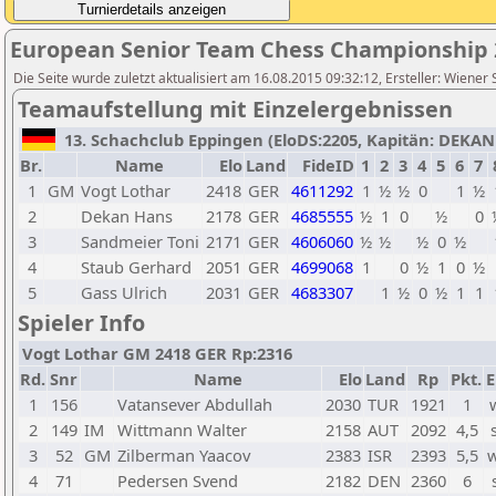
European Senior Team Chess Championship 
Die Seite wurde zuletzt aktualisiert am 16.08.2015 09:32:12, Ersteller: Wiener
Teamaufstellung mit Einzelergebnissen
13. Schachclub Eppingen (EloDS:2205, Kapitän: DEKAN H
Br.
Name
Elo
Land
FideID
1
2
3
4
5
6
7
1
GM
Vogt Lothar
2418
GER
4611292
1
½
½
0
1
½
2
Dekan Hans
2178
GER
4685555
½
1
0
½
0
3
Sandmeier Toni
2171
GER
4606060
½
½
½
0
½
4
Staub Gerhard
2051
GER
4699068
1
0
½
1
0
½
5
Gass Ulrich
2031
GER
4683307
1
½
0
½
1
1
Spieler Info
Vogt Lothar GM 2418 GER Rp:2316
Rd.
Snr
Name
Elo
Land
Rp
Pkt.
E
1
156
Vatansever Abdullah
2030
TUR
1921
1
2
149
IM
Wittmann Walter
2158
AUT
2092
4,5
3
52
GM
Zilberman Yaacov
2383
ISR
2393
5,5
4
71
Pedersen Svend
2182
DEN
2360
6