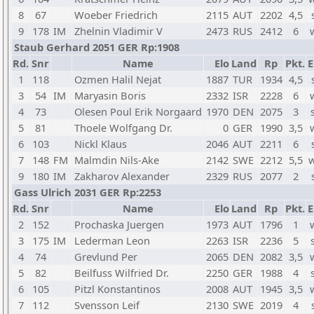
8
67
Woeber Friedrich
2115
AUT
2202
4,5
9
178
IM
Zhelnin Vladimir V
2473
RUS
2412
6
Staub Gerhard 2051 GER Rp:1908
Rd.
Snr
Name
Elo
Land
Rp
Pkt.
E
1
118
Ozmen Halil Nejat
1887
TUR
1934
4,5
3
54
IM
Maryasin Boris
2332
ISR
2228
6
4
73
Olesen Poul Erik Norgaard
1970
DEN
2075
3
5
81
Thoele Wolfgang Dr.
0
GER
1990
3,5
6
103
Nickl Klaus
2046
AUT
2211
6
7
148
FM
Malmdin Nils-Ake
2142
SWE
2212
5,5
9
180
IM
Zakharov Alexander
2329
RUS
2077
2
Gass Ulrich 2031 GER Rp:2253
Rd.
Snr
Name
Elo
Land
Rp
Pkt.
E
2
152
Prochaska Juergen
1973
AUT
1796
1
3
175
IM
Lederman Leon
2263
ISR
2236
5
4
74
Grevlund Per
2065
DEN
2082
3,5
5
82
Beilfuss Wilfried Dr.
2250
GER
1988
4
6
105
Pitzl Konstantinos
2008
AUT
1945
3,5
7
112
Svensson Leif
2130
SWE
2019
4