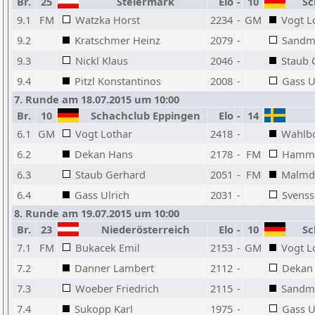
Br.
25
Steiermark
Elo
-
10
Sch
9.1
FM
Watzka Horst
2234
-
GM
Vogt L
9.2
Kratschmer Heinz
2079
-
Sandme
9.3
Nickl Klaus
2046
-
Staub 
9.4
Pitzl Konstantinos
2008
-
Gass U
7. Runde am 18.07.2015 um 10:00
Br.
10
Schachclub Eppingen
Elo
-
14
6.1
GM
Vogt Lothar
2418
-
Wahlb
6.2
Dekan Hans
2178
-
FM
Hamma
6.3
Staub Gerhard
2051
-
FM
Malmdi
6.4
Gass Ulrich
2031
-
Svenss
8. Runde am 19.07.2015 um 10:00
Br.
23
Niederösterreich
Elo
-
10
Sch
7.1
FM
Bukacek Emil
2153
-
GM
Vogt L
7.2
Danner Lambert
2112
-
Dekan
7.3
Woeber Friedrich
2115
-
Sandme
7.4
Sukopp Karl
1975
-
Gass U