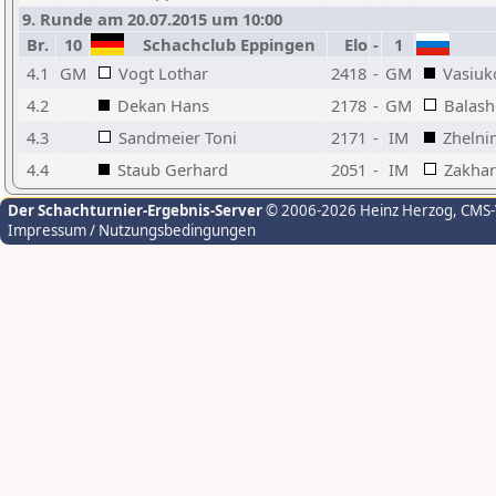
9. Runde am 20.07.2015 um 10:00
Br.
10
Schachclub Eppingen
Elo
-
1
4.1
GM
Vogt Lothar
2418
-
GM
Vasiuk
4.2
Dekan Hans
2178
-
GM
Balash
4.3
Sandmeier Toni
2171
-
IM
Zhelni
4.4
Staub Gerhard
2051
-
IM
Zakhar
Der Schachturnier-Ergebnis-Server
© 2006-2026 Heinz Herzog
, CMS
Impressum / Nutzungsbedingungen