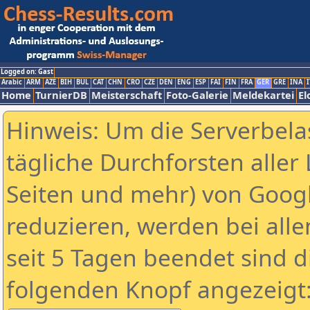
Logged on: Gast
Arabic
ARM
AZE
BIH
BUL
CAT
CHN
CRO
CZE
DEN
ENG
ESP
FAI
FIN
FRA
GER
GRE
INA
I
Home
TurnierDB
Meisterschaft
Foto-Galerie
Meldekartei
El
Hinweis: Um die Serverbela
tägliche Durchforsten aller 
Seiten und mehr) von Goog
reduzieren, werden bei alle
seit 5 Tagen beendet sind d
folgenden Knopf angezeigt