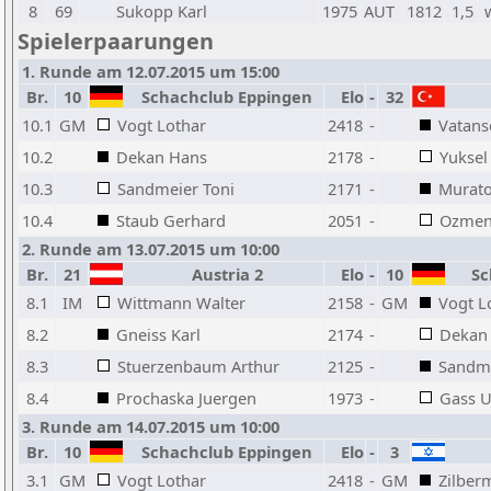
8
69
Sukopp Karl
1975
AUT
1812
1,5
Spielerpaarungen
1. Runde am 12.07.2015 um 15:00
Br.
10
Schachclub Eppingen
Elo
-
32
10.1
GM
Vogt Lothar
2418
-
Vatans
10.2
Dekan Hans
2178
-
Yuksel
10.3
Sandmeier Toni
2171
-
Murato
10.4
Staub Gerhard
2051
-
Ozmen 
2. Runde am 13.07.2015 um 10:00
Br.
21
Austria 2
Elo
-
10
Sch
8.1
IM
Wittmann Walter
2158
-
GM
Vogt L
8.2
Gneiss Karl
2174
-
Dekan
8.3
Stuerzenbaum Arthur
2125
-
Sandme
8.4
Prochaska Juergen
1973
-
Gass U
3. Runde am 14.07.2015 um 10:00
Br.
10
Schachclub Eppingen
Elo
-
3
3.1
GM
Vogt Lothar
2418
-
GM
Zilber