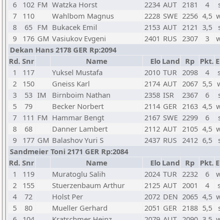
6
102
FM
Watzka Horst
2234
AUT
2181
4
7
110
Wahlbom Magnus
2228
SWE
2256
4,5
8
65
FM
Bukacek Emil
2153
AUT
2121
3,5
9
176
GM
Vasiukov Evgeni
2401
RUS
2307
3
Dekan Hans 2178 GER Rp:2094
Rd.
Snr
Name
Elo
Land
Rp
Pkt.
E
1
117
Yuksel Mustafa
2010
TUR
2098
4
2
150
Gneiss Karl
2174
AUT
2067
5,5
3
53
IM
Birnboim Nathan
2358
ISR
2367
6
5
79
Becker Norbert
2114
GER
2163
4,5
7
111
FM
Hammar Bengt
2167
SWE
2299
6
8
68
Danner Lambert
2112
AUT
2105
4,5
9
177
GM
Balashov Yuri S
2437
RUS
2412
6,5
Sandmeier Toni 2171 GER Rp:2084
Rd.
Snr
Name
Elo
Land
Rp
Pkt.
E
1
119
Muratoglu Salih
2024
TUR
2232
6
2
155
Stuerzenbaum Arthur
2125
AUT
2001
4
4
72
Holst Per
2072
DEN
2065
4,5
5
80
Mueller Gerhard
2051
GER
2188
5,5
6
104
Kratschmer Heinz
2079
AUT
2090
3,5