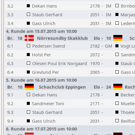
3.2
Dekan Hans
2178
-
IM
Birnb
3.3
Staub Gerhard
2051
-
IM
Maryas
3.4
Gass Ulrich
2031
-
IM
Leder
4. Runde am 15.07.2015 um 10:00
Br.
18
Nörresundby Skakklub
Elo
-
10
Sch
6.1
Pedersen Svend
2182
-
GM
Vogt L
6.2
Holst Per
2072
-
Sandme
6.3
Olesen Poul Erik Norgaard
1970
-
Staub 
6.4
Grevlund Per
2065
-
Gass U
5. Runde am 16.07.2015 um 10:00
Br.
10
Schachclub Eppingen
Elo
-
24
Rocha
9.1
Dekan Hans
2178
-
Becker
9.2
Sandmeier Toni
2171
-
Muelle
9.3
Staub Gerhard
2051
-
Thoele
9.4
Gass Ulrich
2031
-
Beilfus
6. Runde am 17.07.2015 um 10:00