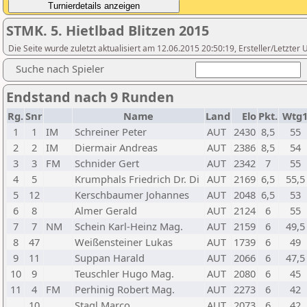
STMK. 5. Hietlbad Blitzen 2015
Die Seite wurde zuletzt aktualisiert am 12.06.2015 20:50:19, Ersteller/Letzter
Suche nach Spieler
Endstand nach 9 Runden
Rg.
Snr
Name
Land
Elo
Pkt.
Wtg
1
1
IM
Schreiner Peter
AUT
2430
8,5
55
2
2
IM
Diermair Andreas
AUT
2386
8,5
54
3
3
FM
Schnider Gert
AUT
2342
7
55
4
5
Krumphals Friedrich Dr. Di
AUT
2169
6,5
55,5
5
12
Kerschbaumer Johannes
AUT
2048
6,5
53
6
8
Almer Gerald
AUT
2124
6
55
7
7
NM
Schein Karl-Heinz Mag.
AUT
2159
6
49,5
8
47
Weißensteiner Lukas
AUT
1739
6
49
9
11
Suppan Harald
AUT
2066
6
47,5
10
9
Teuschler Hugo Mag.
AUT
2080
6
45
11
4
FM
Perhinig Robert Mag.
AUT
2273
6
42
10
Stagl Marco
AUT
2073
6
42