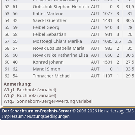
52
61
Gotschuli Stephan Heinrich
AUT
0
3
31,5
53
56
Katter Marlene
AUT
1077
3
31
54
42
Saeckl Guenther
AUT
1431
3
30,5
55
59
Feibel Georg
AUT
910
3
28
56
58
Feibel Sebastian
AUT
931
3
26
57
55
Mostoegl Chiara Marika
AUT
1085
2,5
29
58
57
Novak Eos Isabella Maria
AUT
983
2
35
59
60
Novak Nike Katharina Elisa
AUT
860
2
30,5
60
40
Konrad Johann
AUT
1501
2
27,5
61
62
Mandl Simon
AUT
0
1
33,5
62
54
Tinnacher Michael
AUT
1107
1
29,5
Anmerkung:
Wtg1: Buchholz (variabel)
Wtg2: Buchholz (variabel)
Wtg3: Sonneborn-Berger-Wertung variabel
Der Schachturnier-Ergebnis-Server
© 2006-2026 Heinz Herzog
, CMS
Impressum / Nutzungsbedingungen