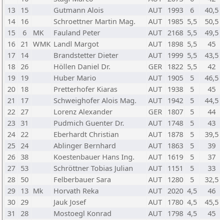
13
15
Gutmann Alois
AUT
1993
6
40,5
14
16
Schroettner Martin Mag.
AUT
1985
5,5
50,5
15
6
MK
Fauland Peter
AUT
2168
5,5
49,5
16
21
WMK
Landl Margot
AUT
1898
5,5
45
17
14
Brandstetter Dieter
AUT
1999
5,5
43,5
18
26
Höllen Daniel Dr.
GER
1822
5,5
42
19
19
Huber Mario
AUT
1905
5
46,5
20
18
Pretterhofer Kiaras
AUT
1938
5
45
21
17
Schweighofer Alois Mag.
AUT
1942
5
44,5
22
27
Lorenz Alexander
GER
1807
5
44
23
31
Pudmich Guenter Dr.
AUT
1748
5
43
24
22
Eberhardt Christian
AUT
1878
5
39,5
25
24
Ablinger Bernhard
AUT
1863
5
39
26
38
Koestenbauer Hans Ing.
AUT
1619
5
37
27
53
Schröttner Tobias Julian
AUT
1151
5
33
28
50
Felberbauer Sara
AUT
1280
5
32,5
29
13
Mk
Horvath Reka
AUT
2020
4,5
46
30
29
Jauk Josef
AUT
1780
4,5
45,5
31
28
Mostoegl Konrad
AUT
1798
4,5
45