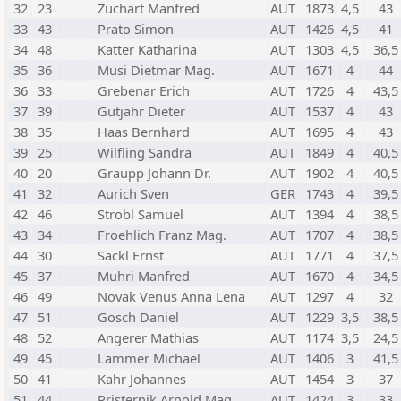
32
23
Zuchart Manfred
AUT
1873
4,5
43
33
43
Prato Simon
AUT
1426
4,5
41
34
48
Katter Katharina
AUT
1303
4,5
36,5
35
36
Musi Dietmar Mag.
AUT
1671
4
44
36
33
Grebenar Erich
AUT
1726
4
43,5
37
39
Gutjahr Dieter
AUT
1537
4
43
38
35
Haas Bernhard
AUT
1695
4
43
39
25
Wilfling Sandra
AUT
1849
4
40,5
40
20
Graupp Johann Dr.
AUT
1902
4
40,5
41
32
Aurich Sven
GER
1743
4
39,5
42
46
Strobl Samuel
AUT
1394
4
38,5
43
34
Froehlich Franz Mag.
AUT
1707
4
38,5
44
30
Sackl Ernst
AUT
1771
4
37,5
45
37
Muhri Manfred
AUT
1670
4
34,5
46
49
Novak Venus Anna Lena
AUT
1297
4
32
47
51
Gosch Daniel
AUT
1229
3,5
38,5
48
52
Angerer Mathias
AUT
1174
3,5
24,5
49
45
Lammer Michael
AUT
1406
3
41,5
50
41
Kahr Johannes
AUT
1454
3
37
51
44
Pristernik Arnold Mag.
AUT
1424
3
33