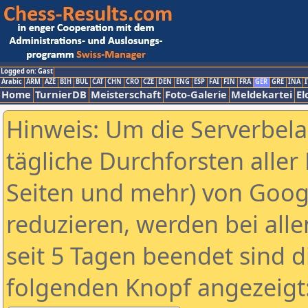
Logged on: Gast
Arabic
ARM
AZE
BIH
BUL
CAT
CHN
CRO
CZE
DEN
ENG
ESP
FAI
FIN
FRA
GER
GRE
INA
I
Home
TurnierDB
Meisterschaft
Foto-Galerie
Meldekartei
El
Hinweis: Um die Serverbel
tägliche Durchforsten aller 
Seiten und mehr) von Goog
reduzieren, werden bei alle
seit 5 Tagen beendet sind d
folgenden Knopf angezeigt