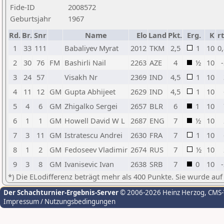
Fide-ID
2008572
Geburtsjahr
1967
Rd.
Br.
Snr
Name
Elo
Land
Pkt.
Erg.
K
r
1
33
111
Babaliyev Myrat
2012
TKM
2,5
1
10
0
2
30
76
FM
Bashirli Nail
2263
AZE
4
½
10
3
24
57
Visakh Nr
2369
IND
4,5
1
10
4
11
12
GM
Gupta Abhijeet
2629
IND
4,5
1
10
5
4
6
GM
Zhigalko Sergei
2657
BLR
6
1
10
6
1
1
GM
Howell David W L
2687
ENG
7
½
10
7
3
11
GM
Istratescu Andrei
2630
FRA
7
1
10
8
1
2
GM
Fedoseev Vladimir
2674
RUS
7
½
10
9
3
8
GM
Ivanisevic Ivan
2638
SRB
7
0
10
*) Die ELodifferenz beträgt mehr als 400 Punkte. Sie wurde auf
Der Schachturnier-Ergebnis-Server
© 2006-2026 Heinz Herzog
, CMS
Impressum / Nutzungsbedingungen