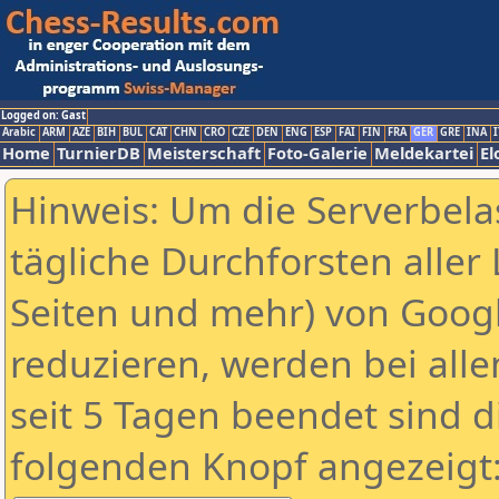
Logged on: Gast
Arabic
ARM
AZE
BIH
BUL
CAT
CHN
CRO
CZE
DEN
ENG
ESP
FAI
FIN
FRA
GER
GRE
INA
I
Home
TurnierDB
Meisterschaft
Foto-Galerie
Meldekartei
El
Hinweis: Um die Serverbela
tägliche Durchforsten aller 
Seiten und mehr) von Goog
reduzieren, werden bei alle
seit 5 Tagen beendet sind d
folgenden Knopf angezeigt