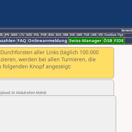
Servert
TA
JPN
MKD
LTU
NED
POL
POR
ROU
RUS
SRB
SVK
SWE
TUR
UKR
VIE
FontSize:11pt
ozahlen
FAQ
Onlineanmeldung
Swiss-Manager
ÖSB
FIDE
urchforsten aller Links (täglich 100.000
ieren, werden bei allen Turnieren, die
ch folgenden Knopf angezeigt:
r Upload: IA Abdulrahim Mahdi