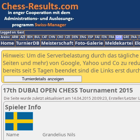
Logged on: Gast
Arabic
ARM
AZE
BIH
BUL
CAT
CHN
CRO
CZE
DEN
ENG
ESP
FAI
FIN
FRA
GER
GRE
INA
I
Home
TurnierDB
Meisterschaft
Foto-Galerie
Meldekartei
El
Hinweis: Um die Serverbelastung durch das tägliche D
Seiten und mehr) von Google, Yahoo und Co zu reduz
bereits seit 5 Tagen beendet sind die Links erst dur
17th DUBAI OPEN CHESS Tournament 2015
Die Seite wurde zuletzt aktualisiert am 14.04.2015 20:09:23, Ersteller/Letzte
Spieler Info
Name
Grandelius Nils