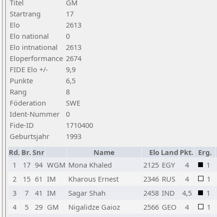
Titel
GM
Startrang
17
Elo
2613
Elo national
0
Elo intnational
2613
Eloperformance
2674
FIDE Elo +/-
9,9
Punkte
6,5
Rang
8
Föderation
SWE
Ident-Nummer
0
Fide-ID
1710400
Geburtsjahr
1993
Rd.
Br.
Snr
Name
Elo
Land
Pkt.
Erg.
1
17
94
WGM
Mona Khaled
2125
EGY
4
1
2
15
61
IM
Kharous Ernest
2346
RUS
4
1
3
7
41
IM
Sagar Shah
2458
IND
4,5
1
4
5
29
GM
Nigalidze Gaioz
2566
GEO
4
1