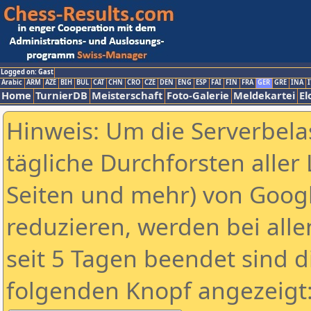
Logged on: Gast
Arabic
ARM
AZE
BIH
BUL
CAT
CHN
CRO
CZE
DEN
ENG
ESP
FAI
FIN
FRA
GER
GRE
INA
I
Home
TurnierDB
Meisterschaft
Foto-Galerie
Meldekartei
El
Hinweis: Um die Serverbela
tägliche Durchforsten aller 
Seiten und mehr) von Goog
reduzieren, werden bei alle
seit 5 Tagen beendet sind d
folgenden Knopf angezeigt