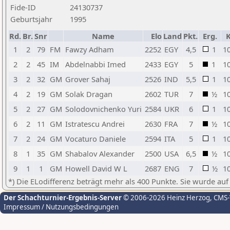
Fide-ID
24130737
Geburtsjahr
1995
Rd.
Br.
Snr
Name
Elo
Land
Pkt.
Erg.
1
2
79
FM
Fawzy Adham
2252
EGY
4,5
1
1
2
2
45
IM
Abdelnabbi Imed
2433
EGY
5
1
1
3
2
32
GM
Grover Sahaj
2526
IND
5,5
1
1
4
2
19
GM
Solak Dragan
2602
TUR
7
½
1
5
2
27
GM
Solodovnichenko Yuri
2584
UKR
6
1
1
6
2
11
GM
Istratescu Andrei
2630
FRA
7
½
1
7
2
24
GM
Vocaturo Daniele
2594
ITA
5
1
1
8
1
35
GM
Shabalov Alexander
2500
USA
6,5
½
1
9
1
1
GM
Howell David W L
2687
ENG
7
½
1
*) Die ELodifferenz beträgt mehr als 400 Punkte. Sie wurde auf
Der Schachturnier-Ergebnis-Server
© 2006-2026 Heinz Herzog
, CMS
Impressum / Nutzungsbedingungen