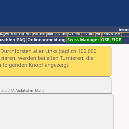
Servert
TA
JPN
MKD
LTU
NED
POL
POR
ROU
RUS
SRB
SVK
SWE
TUR
UKR
VIE
FontSize:11pt
ozahlen
FAQ
Onlineanmeldung
Swiss-Manager
ÖSB
FIDE
urchforsten aller Links (täglich 100.000
ieren, werden bei allen Turnieren, die
ch folgenden Knopf angezeigt:
r Upload: IA Abdulrahim Mahdi