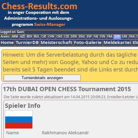
Logged on: Gast
Arabic
ARM
AZE
BIH
BUL
CAT
CHN
CRO
CZE
DEN
ENG
ESP
FAI
FIN
FRA
GER
GRE
INA
I
Home
TurnierDB
Meisterschaft
Foto-Galerie
Meldekartei
El
Hinweis: Um die Serverbelastung durch das tägliche D
Seiten und mehr) von Google, Yahoo und Co zu reduz
bereits seit 5 Tagen beendet sind die Links erst dur
17th DUBAI OPEN CHESS Tournament 2015
Die Seite wurde zuletzt aktualisiert am 14.04.2015 20:09:23, Ersteller/Letzte
Spieler Info
Name
Rakhmanov Aleksandr