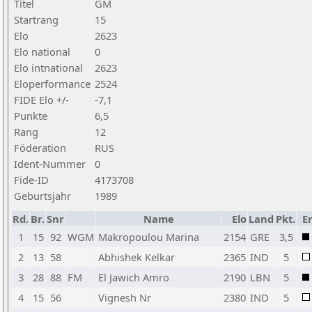
Titel
GM
Startrang
15
Elo
2623
Elo national
0
Elo intnational
2623
Eloperformance
2524
FIDE Elo +/-
-7,1
Punkte
6,5
Rang
12
Föderation
RUS
Ident-Nummer
0
Fide-ID
4173708
Geburtsjahr
1989
Rd.
Br.
Snr
Name
Elo
Land
Pkt.
Er
1
15
92
WGM
Makropoulou Marina
2154
GRE
3,5
2
13
58
Abhishek Kelkar
2365
IND
5
3
28
88
FM
El Jawich Amro
2190
LBN
5
4
15
56
Vignesh Nr
2380
IND
5