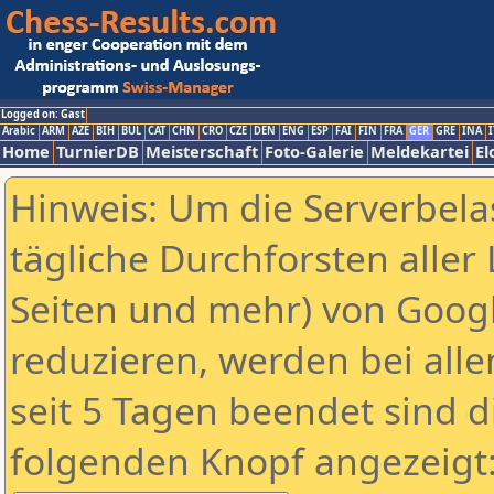
Logged on: Gast
Arabic
ARM
AZE
BIH
BUL
CAT
CHN
CRO
CZE
DEN
ENG
ESP
FAI
FIN
FRA
GER
GRE
INA
I
Home
TurnierDB
Meisterschaft
Foto-Galerie
Meldekartei
El
Hinweis: Um die Serverbela
tägliche Durchforsten aller 
Seiten und mehr) von Goog
reduzieren, werden bei alle
seit 5 Tagen beendet sind d
folgenden Knopf angezeigt