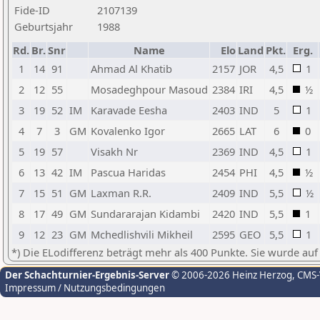
Fide-ID
2107139
Geburtsjahr
1988
Rd.
Br.
Snr
Name
Elo
Land
Pkt.
Erg.
1
14
91
Ahmad Al Khatib
2157
JOR
4,5
1
2
12
55
Mosadeghpour Masoud
2384
IRI
4,5
½
3
19
52
IM
Karavade Eesha
2403
IND
5
1
4
7
3
GM
Kovalenko Igor
2665
LAT
6
0
5
19
57
Visakh Nr
2369
IND
4,5
1
6
13
42
IM
Pascua Haridas
2454
PHI
4,5
½
7
15
51
GM
Laxman R.R.
2409
IND
5,5
½
8
17
49
GM
Sundararajan Kidambi
2420
IND
5,5
1
9
12
23
GM
Mchedlishvili Mikheil
2595
GEO
5,5
1
*) Die ELodifferenz beträgt mehr als 400 Punkte. Sie wurde auf
Der Schachturnier-Ergebnis-Server
© 2006-2026 Heinz Herzog
, CMS
Impressum / Nutzungsbedingungen