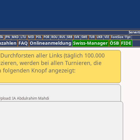
Servert
TA
JPN
MKD
LTU
NED
POL
POR
ROU
RUS
SRB
SVK
SWE
TUR
UKR
VIE
FontSize:11pt
ozahlen
FAQ
Onlineanmeldung
Swiss-Manager
ÖSB
FIDE
urchforsten aller Links (täglich 100.000
ieren, werden bei allen Turnieren, die
ch folgenden Knopf angezeigt:
r Upload: IA Abdulrahim Mahdi