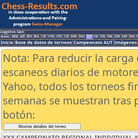
Logged on: Gast
Arabic
ARM
AZE
BIH
BUL
CAT
CHN
CRO
CZE
DEN
ENG
ESP
FAI
FIN
FRA
GER
GRE
INA
I
Inicio
Base de datos de torneos
Campeonato AUT
Imágenes
Nota: Para reducir la carga 
escaneos diarios de motor
Yahoo, todos los torneos f
semanas se muestran tras p
botón:
XXX CAMPEONATO REGIONAL INDIVIDUAL AB