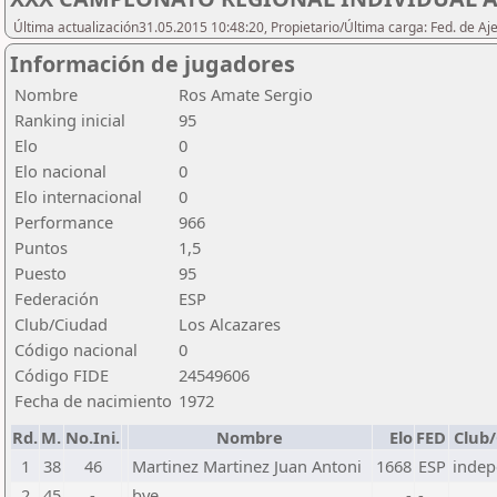
Última actualización31.05.2015 10:48:20, Propietario/Última carga: Fed. de Aj
Información de jugadores
Nombre
Ros Amate Sergio
Ranking inicial
95
Elo
0
Elo nacional
0
Elo internacional
0
Performance
966
Puntos
1,5
Puesto
95
Federación
ESP
Club/Ciudad
Los Alcazares
Código nacional
0
Código FIDE
24549606
Fecha de nacimiento
1972
Rd.
M.
No.Ini.
Nombre
Elo
FED
Club
1
38
46
Martinez Martinez Juan Antoni
1668
ESP
inde
2
45
-
bye
-
-