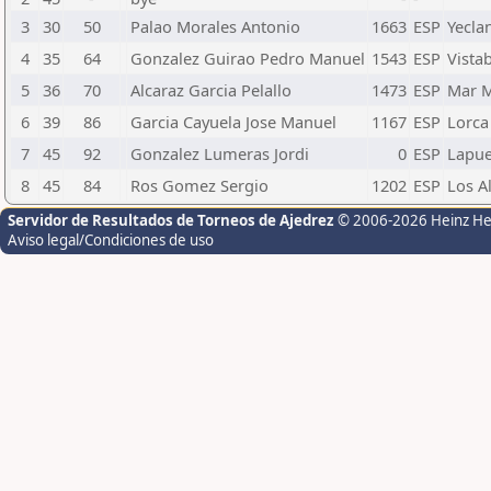
3
30
50
Palao Morales Antonio
1663
ESP
Yecla
4
35
64
Gonzalez Guirao Pedro Manuel
1543
ESP
Vistab
5
36
70
Alcaraz Garcia Pelallo
1473
ESP
Mar 
6
39
86
Garcia Cayuela Jose Manuel
1167
ESP
Lorca
7
45
92
Gonzalez Lumeras Jordi
0
ESP
Lapue
8
45
84
Ros Gomez Sergio
1202
ESP
Los A
Servidor de Resultados de Torneos de Ajedrez
© 2006-2026 Heinz H
Aviso legal/Condiciones de uso