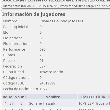
Última actualización31.05.2015 10:48:20, Propietario/Última carga: Fed. de Aj
Información de jugadores
Nombre
Olivares Galindo Jose Luis
Ranking inicial
94
Elo
0
Elo nacional
0
Elo internacional
0
Performance
696
Puntos
2
Puesto
91
Federación
ESP
Club/Ciudad
Trovero Marin
Código nacional
0
Código FIDE
24519898
Fecha de nacimiento
1977
Rd.
M.
No.Ini.
Nombre
Elo
FED
Club/Ci
1
37
43
Sofiane Hassab
1678
ESP
Trovero 