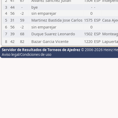
2
41
67
Alvarez Sanchez Julian
1504
ESP
indepen
3
44
-
bye
-
-
4
56
-2
sin emparejar
0
5
31
59
Martinez Bastida Jose Carlos
1575
ESP
Casa Aje
6
56
-2
sin emparejar
0
7
39
68
Duque Suarez Leonardo
1502
ESP
Montea
8
42
82
Bazar Garcia Vicente
1220
ESP
Lapuert
Servidor de Resultados de Torneos de Ajedrez
© 2006-2026 Heinz H
Aviso legal/Condiciones de uso