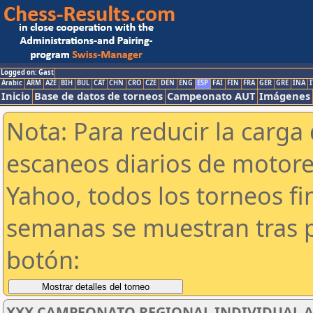
Logged on: Gast
Arabic
ARM
AZE
BIH
BUL
CAT
CHN
CRO
CZE
DEN
ENG
ESP
FAI
FIN
FRA
GER
GRE
INA
I
Inicio
Base de datos de torneos
Campeonato AUT
Imágenes
Nota: Para reducir la carga 
escaneos diarios de motor
Yahoo, todos los torneos f
semanas se muestran tras p
botón:
XXX CAMPEONATO REGIONAL INDIVIDUAL AB