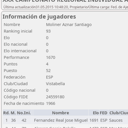
Última actualización31.05.2015 10:48:20, Propietario/Última carga: Fed. de Aj
Información de jugadores
Nombre
Moliner Aznar Santiago
Ranking inicial
93
Elo
0
Elo nacional
0
Elo internacional
0
Performance
1670
Puntos
4
Puesto
52
Federación
ESP
Club/Ciudad
Vistabella
Código nacional
0
Código FIDE
24559180
Fecha de nacimiento
1966
Rd.
M.
No.Ini.
Nombre
Elo
FED
Club/Ciu
1
36
42
Fernandez Real Jose Miguel
1691
ESP
Sauces