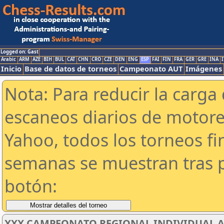
Logged on: Gast
Arabic
ARM
AZE
BIH
BUL
CAT
CHN
CRO
CZE
DEN
ENG
ESP
FAI
FIN
FRA
GER
GRE
INA
I
Inicio
Base de datos de torneos
Campeonato AUT
Imágenes
Nota: Para reducir la carga 
escaneos diarios de motor
Yahoo, todos los torneos f
semanas se muestran tras p
botón:
XXX CAMPEONATO REGIONAL INDIVIDUAL AB