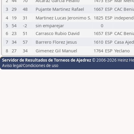
2
44
70
Alcaraz Garcia Pelallo
1473
ESP
Mar Men
3
29
48
Pujante Martinez Rafael
1667
ESP
CAC Beni
4
19
31
Martinez Lucas Jeronimo S.
1825
ESP
independ
5
54
-2
sin emparejar
0
6
23
51
Carrasco Rubio David
1657
ESP
CAC Beni
7
34
57
Barrero Florez Jesus
1610
ESP
Casa Ajed
8
27
34
Gimenez Gil Manuel
1764
ESP
Yeclano
Servidor de Resultados de Torneos de Ajedrez
© 2006-2026 Heinz H
Aviso legal/Condiciones de uso