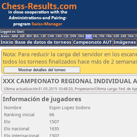
Logged on: Gast
Arabic
ARM
AZE
BIH
BUL
CAT
CHN
CRO
CZE
DEN
ENG
ESP
FAI
FIN
FRA
GER
GRE
INA
I
Inicio
Base de datos de torneos
Campeonato AUT
Imágenes
Nota: Para reducir la carga del servidor en los esc
todos los torneos finalizados hace más de 2 semanas
XXX CAMPEONATO REGIONAL INDIVIDUAL AB
Última actualización31.05.2015 10:48:20, Propietario/Última carga: Fed. de Aj
Información de jugadores
Nombre
Espin Lopez Isidoro
Ranking inicial
66
Elo
1507
Elo nacional
1635
Elo internacional
1507