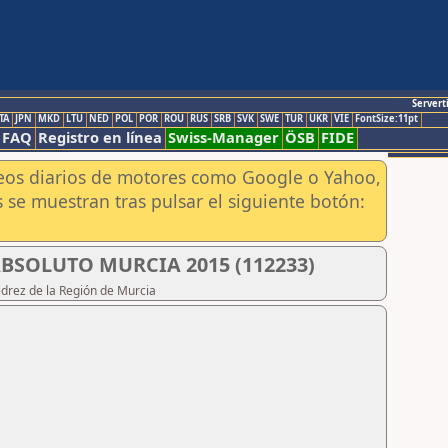
Servert
TA
JPN
MKD
LTU
NED
POL
POR
ROU
RUS
SRB
SVK
SWE
TUR
UKR
VIE
FontSize:11pt
FAQ
Registro en línea
Swiss-Manager
ÖSB
FIDE
aneos diarios de motores como Google o Yahoo,
 se muestran tras pulsar el siguiente botón:
SOLUTO MURCIA 2015 (112233)
edrez de la Región de Murcia