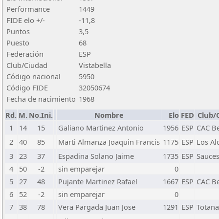
Performance
1449
FIDE elo +/-
-11,8
Puntos
3,5
Puesto
68
Federación
ESP
Club/Ciudad
Vistabella
Código nacional
5950
Código FIDE
32050674
Fecha de nacimiento
1968
Rd.
M.
No.Ini.
Nombre
Elo
FED
Club/
1
14
15
Galiano Martinez Antonio
1956
ESP
CAC Be
2
40
85
Marti Almanza Joaquin Francis
1175
ESP
Los Al
3
23
37
Espadina Solano Jaime
1735
ESP
Sauce
4
50
-2
sin emparejar
0
5
27
48
Pujante Martinez Rafael
1667
ESP
CAC Be
6
52
-2
sin emparejar
0
7
38
78
Vera Pargada Juan Jose
1291
ESP
Totana