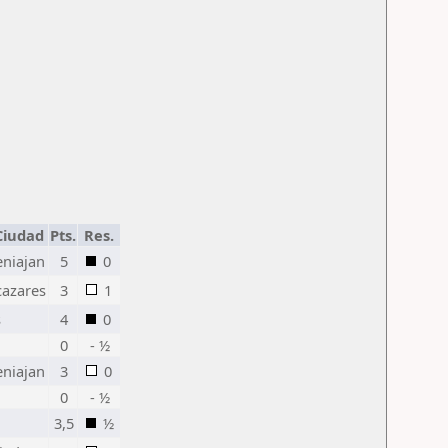
Ciudad
Pts.
Res.
niajan
5
0
cazares
3
1
s
4
0
0
- ½
niajan
3
0
0
- ½
3,5
½