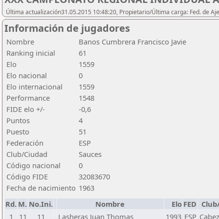
Última actualización31.05.2015 10:48:20, Propietario/Última carga: Fed. de Aj
Información de jugadores
Nombre
Banos Cumbrera Francisco Javie
Ranking inicial
61
Elo
1559
Elo nacional
0
Elo internacional
1559
Performance
1548
FIDE elo +/-
-0,6
Puntos
4
Puesto
51
Federación
ESP
Club/Ciudad
Sauces
Código nacional
0
Código FIDE
32083670
Fecha de nacimiento
1963
Rd.
M.
No.Ini.
Nombre
Elo
FED
Club
1
11
11
Lasheras Juan Thomas
1993
ESP
Cabez