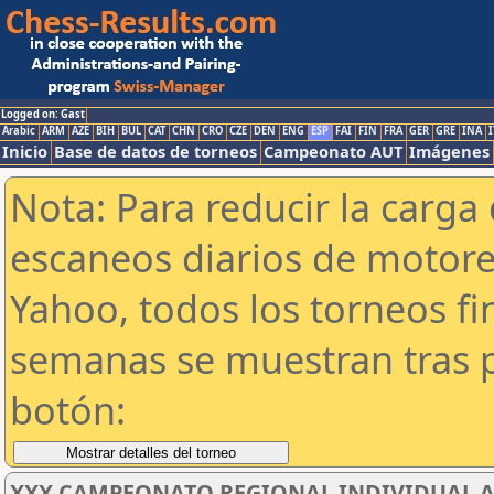
Logged on: Gast
Arabic
ARM
AZE
BIH
BUL
CAT
CHN
CRO
CZE
DEN
ENG
ESP
FAI
FIN
FRA
GER
GRE
INA
I
Inicio
Base de datos de torneos
Campeonato AUT
Imágenes
Nota: Para reducir la carga 
escaneos diarios de motor
Yahoo, todos los torneos f
semanas se muestran tras p
botón:
XXX CAMPEONATO REGIONAL INDIVIDUAL AB