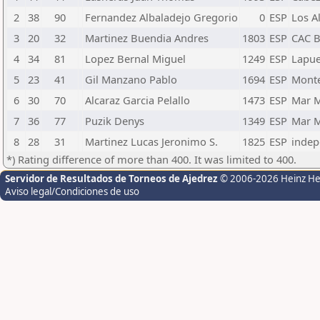
2
38
90
Fernandez Albaladejo Gregorio
0
ESP
Los A
3
20
32
Martinez Buendia Andres
1803
ESP
CAC B
4
34
81
Lopez Bernal Miguel
1249
ESP
Lapue
5
23
41
Gil Manzano Pablo
1694
ESP
Mont
6
30
70
Alcaraz Garcia Pelallo
1473
ESP
Mar 
7
36
77
Puzik Denys
1349
ESP
Mar 
8
28
31
Martinez Lucas Jeronimo S.
1825
ESP
inde
*) Rating difference of more than 400. It was limited to 400.
Servidor de Resultados de Torneos de Ajedrez
© 2006-2026 Heinz H
Aviso legal/Condiciones de uso