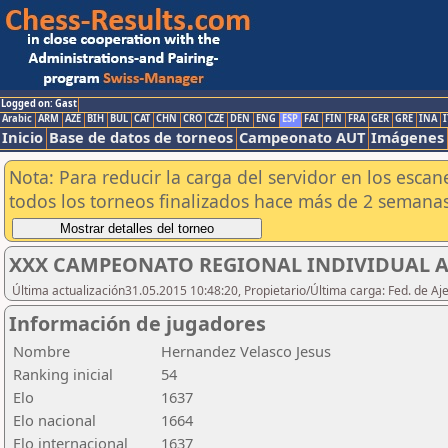
Logged on: Gast
Arabic
ARM
AZE
BIH
BUL
CAT
CHN
CRO
CZE
DEN
ENG
ESP
FAI
FIN
FRA
GER
GRE
INA
I
Inicio
Base de datos de torneos
Campeonato AUT
Imágenes
Nota: Para reducir la carga del servidor en los esc
todos los torneos finalizados hace más de 2 semanas
XXX CAMPEONATO REGIONAL INDIVIDUAL AB
Última actualización31.05.2015 10:48:20, Propietario/Última carga: Fed. de Aj
Información de jugadores
Nombre
Hernandez Velasco Jesus
Ranking inicial
54
Elo
1637
Elo nacional
1664
Elo internacional
1637