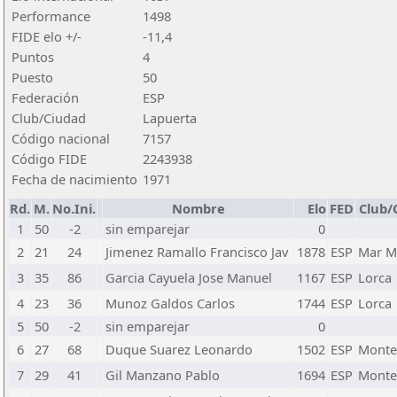
Performance
1498
FIDE elo +/-
-11,4
Puntos
4
Puesto
50
Federación
ESP
Club/Ciudad
Lapuerta
Código nacional
7157
Código FIDE
2243938
Fecha de nacimiento
1971
Rd.
M.
No.Ini.
Nombre
Elo
FED
Club/
1
50
-2
sin emparejar
0
2
21
24
Jimenez Ramallo Francisco Jav
1878
ESP
Mar M
3
35
86
Garcia Cayuela Jose Manuel
1167
ESP
Lorca
4
23
36
Munoz Galdos Carlos
1744
ESP
Lorca
5
50
-2
sin emparejar
0
6
27
68
Duque Suarez Leonardo
1502
ESP
Monte
7
29
41
Gil Manzano Pablo
1694
ESP
Monte