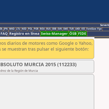
Servert
TA
JPN
MKD
LTU
NED
POL
POR
ROU
RUS
SRB
SVK
SWE
TUR
UKR
VIE
FontSize:11pt
FAQ
Registro en línea
Swiss-Manager
ÖSB
FIDE
aneos diarios de motores como Google o Yahoo,
 se muestran tras pulsar el siguiente botón:
SOLUTO MURCIA 2015 (112233)
edrez de la Región de Murcia