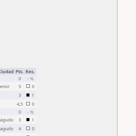
Ciudad
Pts.
Res.
0
- ½
enor
5
0
3
1
4,5
0
0
- ½
agudo
3
1
agudo
4
0