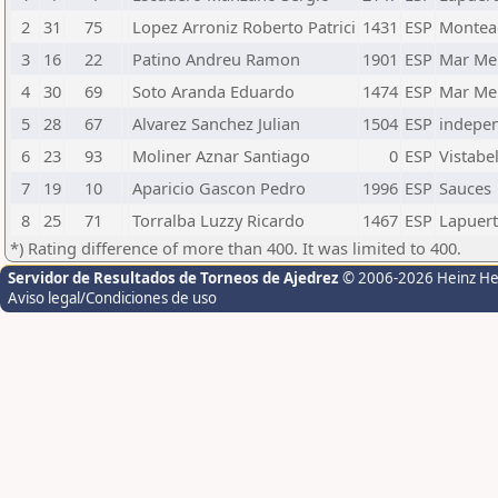
2
31
75
Lopez Arroniz Roberto Patrici
1431
ESP
Montea
3
16
22
Patino Andreu Ramon
1901
ESP
Mar Me
4
30
69
Soto Aranda Eduardo
1474
ESP
Mar Me
5
28
67
Alvarez Sanchez Julian
1504
ESP
indepe
6
23
93
Moliner Aznar Santiago
0
ESP
Vistabel
7
19
10
Aparicio Gascon Pedro
1996
ESP
Sauces
8
25
71
Torralba Luzzy Ricardo
1467
ESP
Lapuer
*) Rating difference of more than 400. It was limited to 400.
Servidor de Resultados de Torneos de Ajedrez
© 2006-2026 Heinz H
Aviso legal/Condiciones de uso