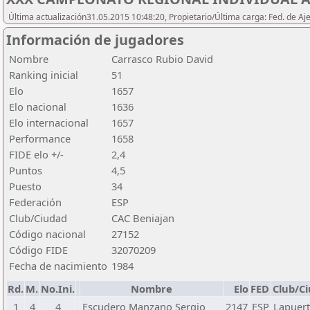
Última actualización31.05.2015 10:48:20, Propietario/Última carga: Fed. de Aj
Información de jugadores
Nombre
Carrasco Rubio David
Ranking inicial
51
Elo
1657
Elo nacional
1636
Elo internacional
1657
Performance
1658
FIDE elo +/-
2,4
Puntos
4,5
Puesto
34
Federación
ESP
Club/Ciudad
CAC Beniajan
Código nacional
27152
Código FIDE
32070209
Fecha de nacimiento
1984
Rd.
M.
No.Ini.
Nombre
Elo
FED
Club/C
1
4
4
Escudero Manzano Sergio
2147
ESP
Lapuer