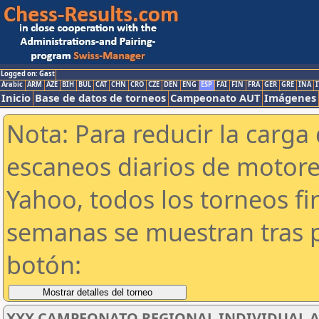
Logged on: Gast
Arabic
ARM
AZE
BIH
BUL
CAT
CHN
CRO
CZE
DEN
ENG
ESP
FAI
FIN
FRA
GER
GRE
INA
I
Inicio
Base de datos de torneos
Campeonato AUT
Imágenes
Nota: Para reducir la carga 
escaneos diarios de motor
Yahoo, todos los torneos f
semanas se muestran tras p
botón:
XXX CAMPEONATO REGIONAL INDIVIDUAL AB